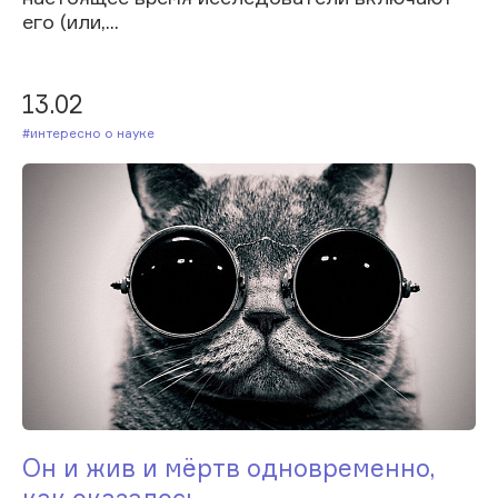
его (или,...
13.02
#Интересно о науке
Он и жив и мёртв одновременно,
как оказалось...