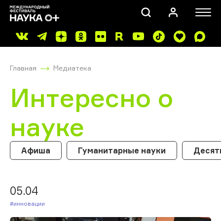
Главная
Медиатека
Интересно о
науке
ПОИСК
Афиша
Гуманитарные науки
Десят
05.04
#Инновации