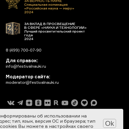
ЗА ВЕРНОСТЬ НАУКЕ
Специальная номинация
«Российская наука — миру»
2024
ЗА ВКЛАД В ПРОСВЕЩЕНИЕ
В СФЕРЕ «НАУКА И ТЕХНОЛОГИИ»
Лучший просветительский проект
года
2024
8 (499) 700-07-90
Для справок:
info@festivalnauki.ru
Модератор сайта:
moderator@festivalnauki.ru
информированы об использовании на
ес; тип, язык, версия ОС и браузера; тип
Ok
 cookies Вы можете в настройках своего