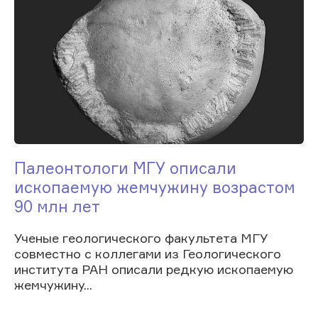
Палеонтологи МГУ описали
ископаемую жемчужину возрастом
90 млн лет
Ученые геологического факультета МГУ
совместно с коллегами из Геологического
института РАН описали редкую ископаемую
жемчужину...