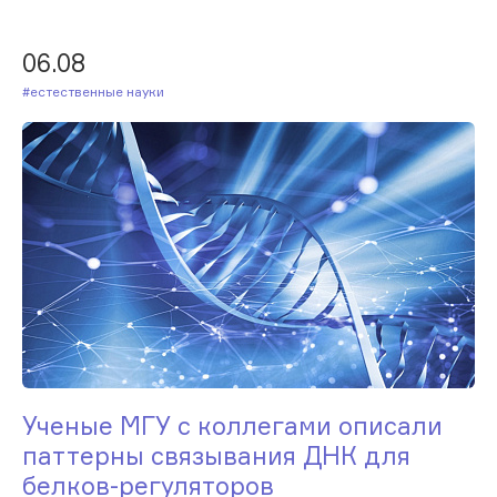
06.08
#Естественные науки
Ученые МГУ с коллегами описали
паттерны связывания ДНК для
белков-регуляторов