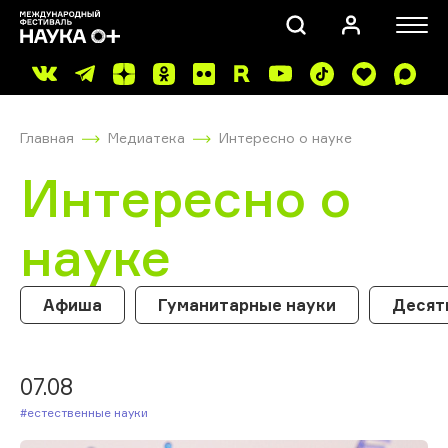
Главная
Медиатека
Интересно о науке
Интересно о
науке
ПОИСК
Афиша
Гуманитарные науки
Десят
07.08
#Естественные науки