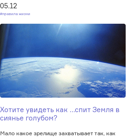
05.12
#Правила жизни
Хотите увидеть как ...спит Земля в
сиянье голубом?
Мало какое зрелище захватывает так, как