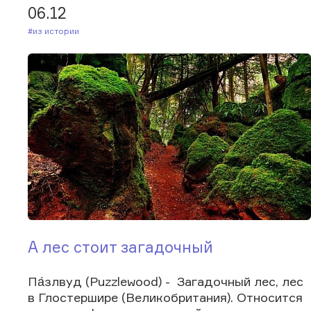
06.12
#Из истории
А лес стоит загадочный
Па́злвуд (Puzzlewood) - Загадочный лес, лес
в Глостершире (Великобритания). Относится