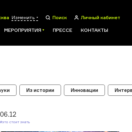
сква
Изменить
Поиск
Личный кабинет
МЕРОПРИЯТИЯ
ПРЕССЕ
КОНТАКТЫ
ПОИСК
ауки
Из истории
Инновации
Интерв
06.12
#Это стоит знать