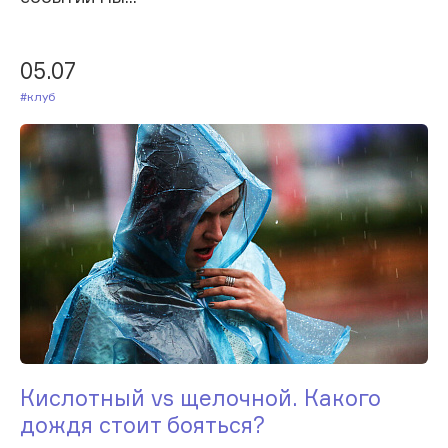
05.07
#Клуб
Кислотный vs щелочной. Какого
дождя стоит бояться?