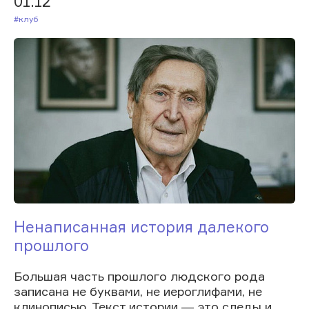
01.12
#Клуб
Ненаписанная история далекого
прошлого
Большая часть прошлого людского рода
записана не буквами, не иероглифами, не
клинописью. Текст истории ― это следы и