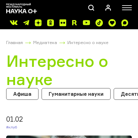
Главная
Медиатека
Интересно о науке
Интересно о
науке
ПОИСК
Афиша
Гуманитарные науки
Десят
01.02
#Клуб