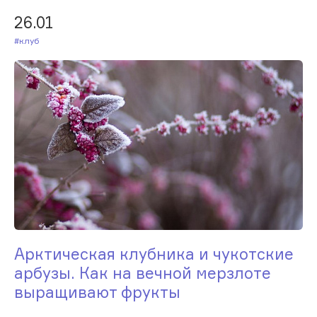
26.01
#Клуб
Арктическая клубника и чукотские
арбузы. Как на вечной мерзлоте
выращивают фрукты