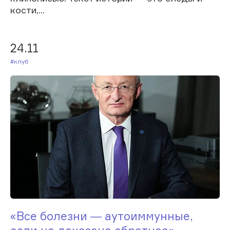
кости,...
24.11
#Клуб
«Все болезни ― аутоиммунные,