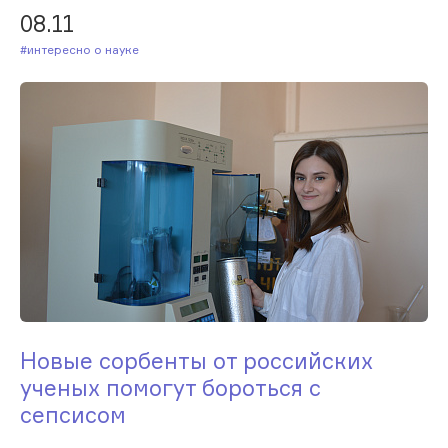
08.11
#Интересно о науке
Новые сорбенты от российских
ученых помогут бороться с
сепсисом