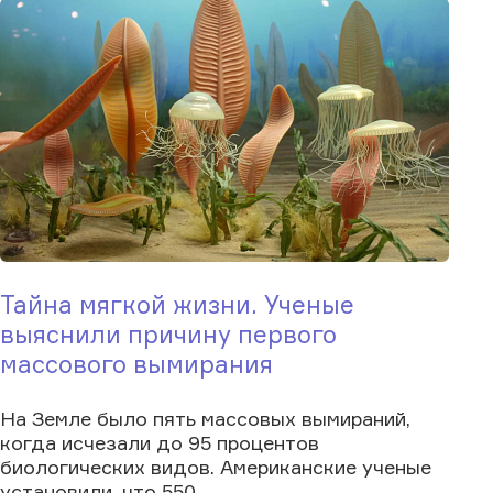
Тайна мягкой жизни. Ученые
выяснили причину первого
массового вымирания
На Земле было пять массовых вымираний,
когда исчезали до 95 процентов
биологических видов. Американские ученые
установили, что 550...