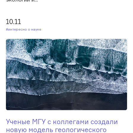
10.11
#Интересно о науке
Ученые МГУ с коллегами создали
новую модель геологического