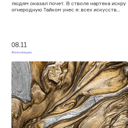
людям оказал почет. В стволе нартека искру
огнеродную Тайком унес я: всех искусств...
08.11
#Инновации