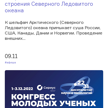
строения Северного Ледовитого
океана
К шельфам Арктического (Северного
Ледовитого) океана примыкает суша России,
США, Канады, Дании и Норвегии. Проведение
внешних...
09.11
#Афиша