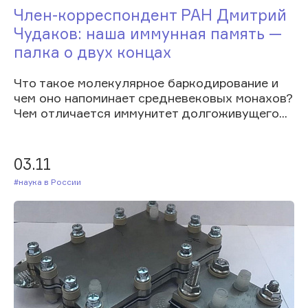
Член-корреспондент РАН Дмитрий
Чудаков: наша иммунная память —
палка о двух концах
Что такое молекулярное баркодирование и
чем оно напоминает средневековых монахов?
Чем отличается иммунитет долгоживущего...
03.11
#Наука в России