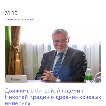
31.10
#Интересно о науке
Движимые битвой. Академик
Николай Крадин о древних кочевых
империях