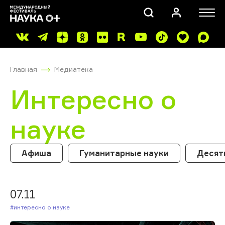
Главная
Медиатека
Интересно о
науке
ПОИСК
Афиша
Гуманитарные науки
Десят
07.11
#Интересно о науке