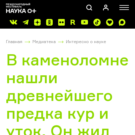
Главная
Медиатека
Интересно о науке
В каменоломне
нашли
ПОИСК
древнейшего
предка кур и
уток. Он жил