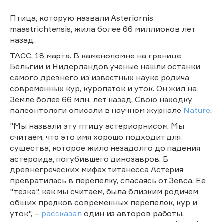
Птица, которую назвали Asteriornis
maastrichtensis, жила более 66 миллионов лет
назад.
ТАСС, 18 марта. В каменоломне на границе
Бельгии и Нидерландов ученые нашли останки
самого древнего из известных науке родича
современных кур, куропаток и уток. Он жил на
Земле более 66 млн. лет назад. Свою находку
палеонтологи описали в научном журнале
Nature
.
"Мы назвали эту птицу астериорнисом. Мы
считаем, что это имя хорошо подходит для
существа, которое жило незадолго до падения
астероида, погубившего динозавров. В
древнегреческих мифах титанесса Астерия
превратилась в перепелку, спасаясь от Зевса. Ее
"тезка", как мы считаем, была близким родичем
общих предков современных перепелок, кур и
уток", –
рассказал
один из авторов работы,