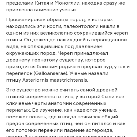
пределами Китая и Моноглии, находка сразу же
привлекла внимание ученых.
Просканировав образцы пород, в которых
находились эти кости, палеонтологи нашли в
одном из них великолепно сохранившийся череп
птицы. Он дошел до наших дней в первозданном
виде, не сплющившись под давлением
окружающих пород. Череп принадлежал
древнему пернатому существу, которое
приходится близким родичем предкам кур, уток и
перепелок (Galloanserae). Ученые назвали
птицу Asteriornis maastrichtensis.
Это существо можно считать самой древней
птицей современного типа, у которой были все
ключевые черты анатомии современных
пернатых. Ее изучение, как надеются ученые,
поможет понять, где и когда появился общий
предок современных птиц, чем он питался и как
его потомки пережили падение астероида,
который уничтожил не только динозавров, но и