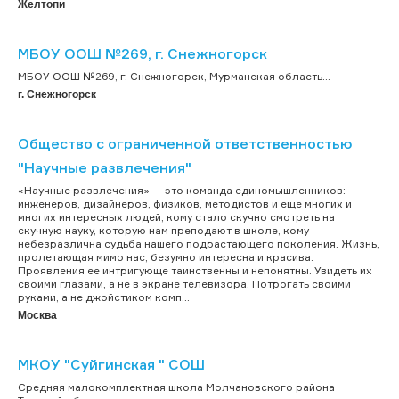
Желтопи
МБОУ ООШ №269, г. Снежногорск
МБОУ ООШ №269, г. Снежногорск, Мурманская область...
г. Снежногорск
Общество с ограниченной ответственностью
"Научные развлечения"
«Научные развлечения» — это команда единомышленников:
инженеров, дизайнеров, физиков, методистов и еще многих и
многих интересных людей, кому стало скучно смотреть на
скучную науку, которую нам преподают в школе, кому
небезразлична судьба нашего подрастающего поколения. Жизнь,
пролетающая мимо нас, безумно интересна и красива.
Проявления ее интригующе таинственны и непонятны. Увидеть их
своими глазами, а не в экране телевизора. Потрогать своими
руками, а не джойстиком комп...
Москва
МКОУ "Суйгинская " СОШ
Средняя малокомплектная школа Молчановского района