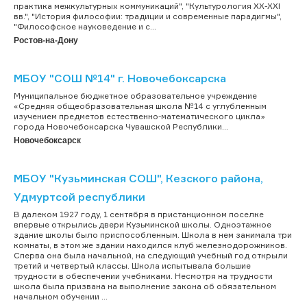
практика межкультурных коммуникаций", "Культурология XX-XXI
вв.", "История философии: традиции и современные парадигмы",
"Философское науковедение и с...
Ростов-на-Дону
МБОУ "СОШ №14" г. Новочебоксарска
Муниципальное бюджетное образовательное учреждение
«Средняя общеобразовательная школа №14 с углубленным
изучением предметов естественно-математического цикла»
города Новочебоксарска Чувашской Республики...
Новочебоксарск
МБОУ "Кузьминская СОШ", Кезского района,
Удмуртсой республики
В далеком 1927 году, 1 сентября в пристанционном поселке
впервые открылись двери Кузьминской школы. Одноэтажное
здание школы было приспособленным. Школа в нем занимала три
комнаты, в этом же здании находился клуб железнодорожников.
Сперва она была начальной, на следующий учебный год открыли
третий и четвертый классы. Школа испытывала большие
трудности в обеспечении учебниками. Несмотря на трудности
школа была призвана на выполнение закона об обязательном
начальном обучении ...