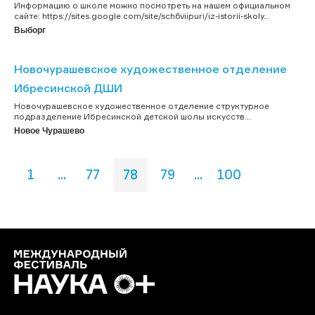
Информацию о школе можно посмотреть на нашем официальном
сайте: https://sites.google.com/site/sch6viipuri/iz-istorii-skoly...
Выборг
Новочурашевское художественное отделение
Ибресинской ДШИ
Новочурашевское художественное отделение структурное
подразделение Ибресинской детской шолы искусств...
Новое Чурашево
1
...
77
78
79
...
100