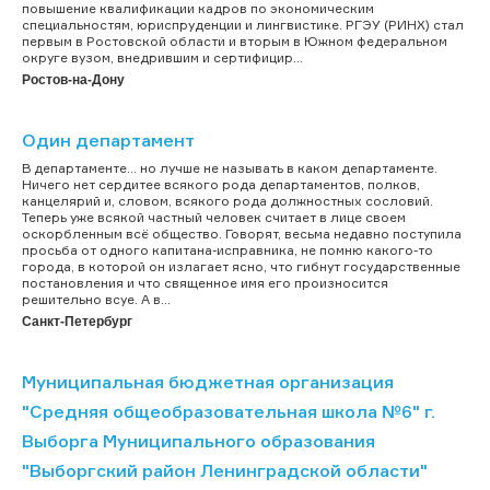
повышение квалификации кадров по экономическим
специальностям, юриспруденции и лингвистике. РГЭУ (РИНХ) стал
первым в Ростовской области и вторым в Южном федеральном
округе вузом, внедрившим и сертифицир...
Ростов-на-Дону
Один департамент
В департаменте… но лучше не называть в каком департаменте.
Ничего нет сердитее всякого рода департаментов, полков,
канцелярий и, словом, всякого рода должностных сословий.
Теперь уже всякой частный человек считает в лице своем
оскорбленным всё общество. Говорят, весьма недавно поступила
просьба от одного капитана-исправника, не помню какого-то
города, в которой он излагает ясно, что гибнут государственные
постановления и что священное имя его произносится
решительно всуе. А в...
Санкт-Петербург
Муниципальная бюджетная организация
"Средняя общеобразовательная школа №6" г.
Выборга Муниципального образования
"Выборгский район Ленинградской области"