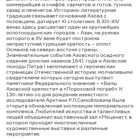
киммерийцев и скифов, сарматов и готов, гуннов,
хазар и печенегов. Историко-литературная
традиция связывает основание Азова с
половцами, датирует XI столетием. В XIII-XIV
веках здесь расцветает один из крупнейших
золотоордынских городов – Азак, на руинах
которого в XV веке будет построена
неприступная турецкая крепость – оплот
Османов на северо-востоке страны.
Знаменательные события Азовского осадного
сидения донских казаков 1641 года и Азовские
походы Петра I напоминают о героических
страницах Отечественной истории, молчаливыми
свидетелями которых сегодня выступают
памятники Федерального значения – «Валы
Азовской крепости» и «Пороховой погреб». К
130-летию со дня рождения известного
исследователя Арктики Р.Л.Самойловича была
открыта обновленная экспозиция мемориального
комплекса. Любителей искусства и талантливых
людей объединил выставочный зал «Меценат», в
котором проходят многочисленные
художественные выставки и различные
мероприятия.