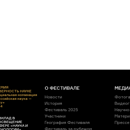
ЕМИЯ
О ФЕСТИВАЛЕ
МЕДИ
 ВЕРНОСТЬ НАУКЕ
циальная номинация
Новости
Фотога
ссийская наука —
ру»
История
Видеог
24
Фестиваль 2025
Научно
Участники
Матери
ВКЛАД В
ОСВЕЩЕНИЕ
География Фестиваля
Прессе
ФЕРЕ «НАУКА И
Фестиваль за рубежом
ХНОЛОГИИ»