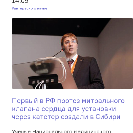
14.09
#Интересно о науке
Первый в РФ протез митрального
клапана сердца для установки
через катетер создали в Сибири
Ученые Национального медицинского