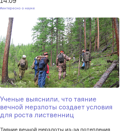
14.09
#Интересно о науке
Ученые выяснили, что таяние
вечной мерзлоты создает условия
для роста лиственниц
Таяние вечной мерзлоты из-за потепления