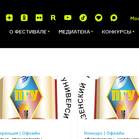
Мо
И
О ФЕСТИВАЛЕ
МЕДИАТЕКА
КОНКУРСЫ
еренция | Офлайн
Конкурс | Офлайн
лые, специалисты,
абитуриенты, школьни