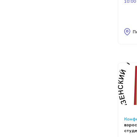
10:00
П
Конф
взрос
студ