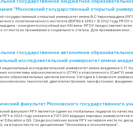
льное государственное бюджетное образовательно
вания "Московский государственный открытый универ
й государственный открытый университет имени В.С.Черномырдина (МГ
аочного политехнического института (ВЗПИ) в 1992 г. В 2012 году МГОУ 
мырдина - конкурентоспособный вуз XXI века. МГОУ предоставляет всем
о от места их проживания и социального статуса. Для проживания иног...
льное государственное автономное образовательное
альный исследовательский университет имени академ
 национальный исследовательский университет имени академика С.П. Кор
нил коллективы аэрокосмического (СГАУ) и классического (СамГУ) унив
аучно-образовательных центров региона. Сегодня в Самарском универси
окосмических технологий, двигателестроения, нанофотоники, фундамен.
ический факультет Московского государственного ун
ский факультет МГУ является одним из глобальных лидеров по качеств
а МГУ в 2024 году оказался в ТОП-100 ведущих мировых университетов
her Education и QS. Среди российских вузов МГУ на первом месте по дисц
QS), на втором месте по дисциплинам "Экономика и эконометрика"...