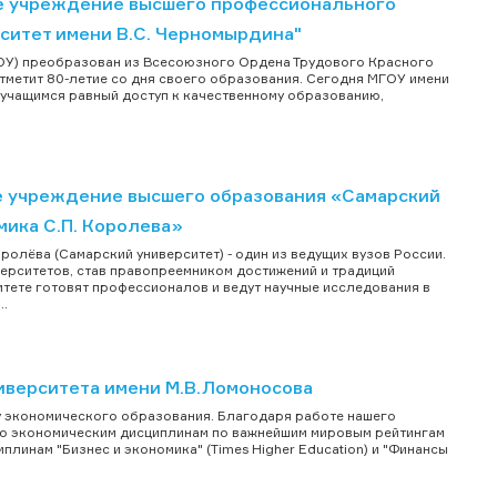
е учреждение высшего профессионального
ситет имени В.С. Черномырдина"
ОУ) преобразован из Всесоюзного Ордена Трудового Красного
отметит 80-летие со дня своего образования. Сегодня МГОУ имени
 учащимся равный доступ к качественному образованию,
 учреждение высшего образования «Самарский
ика С.П. Королева»
олёва (Самарский университет) - один из ведущих вузов России.
ерситетов, став правопреемником достижений и традиций
тете готовят профессионалов и ведут научные исследования в
..
иверситета имени М.В.Ломоносова
у экономического образования. Благодаря работе нашего
 по экономическим дисциплинам по важнейшим мировым рейтингам
иплинам "Бизнес и экономика" (Times Higher Education) и "Финансы