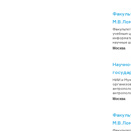
Факуль
М.В.Ло
Факультет
учебным ц
информати
научные ш
Москва
Научно
госуда
НИИ и Муз
организов
антрополо
антрополо
Москва
Факуль
М.В.Ло
Факультет