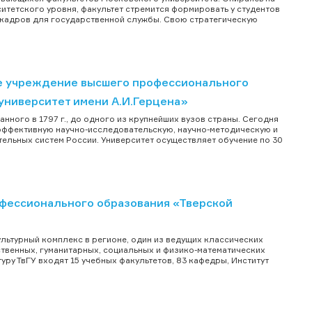
тетского уровня, факультет стремится формировать у студентов
 кадров для государственной службы. Свою стратегическую
е учреждение высшего профессионального
университет имени А.И.Герцена»
нного в 1797 г., до одного из крупнейших вузов страны. Сегодня
й эффективную научно-исследовательскую, научно-методическую и
льных систем России. Университет осуществляет обучение по 30
фессионального образования «Тверской
льтурный комплекс в регионе, один из ведущих классических
твенных, гуманитарных, социальных и физико-математических
уру ТвГУ входят 15 учебных факультетов, 83 кафедры, Институт