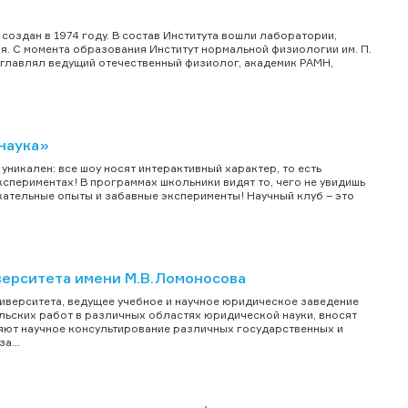
создан в 1974 году. В состав Института вошли лаборатории,
я. С момента образования Институт нормальной физиологии им. П.
зглавлял ведущий отечественный физиолог, академик РАМН,
наука»
никален: все шоу носят интерактивный характер, то есть
кспериментах! В программах школьники видят то, чего не увидишь
кательные опыты и забавные эксперименты! Научный клуб – это
верситета имени М.В.Ломоносова
ниверситета, ведущее учебное и научное юридическое заведение
льских работ в различных областях юридической науки, вносят
яют научное консультирование различных государственных и
а...