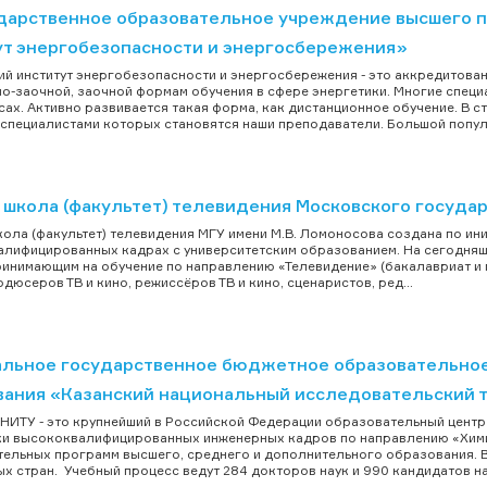
дарственное образовательное учреждение высшего п
ут энергобезопасности и энергосбережения»
й институт энергобезопасности и энергосбережения - это аккредитова
но-заочной, заочной формам обучения в сфере энергетики. Многие спе
сах. Активно развивается такая форма, как дистанционное обучение. В 
специалистами которых становятся наши преподаватели. Большой популя
 школа (факультет) телевидения Московского госуда
ола (факультет) телевидения МГУ имени М.В. Ломоносова создана по ин
лифицированных кадрах с университетским образованием. На сегодняш
ринимающим на обучение по направлению «Телевидение» (бакалавриат и м
одюсеров ТВ и кино, режиссёров ТВ и кино, сценаристов, ред...
льное государственное бюджетное образовательно
вания «Казанский национальный исследовательский 
НИТУ - это крупнейший в Российской Федерации образовательный центр
и высококвалифицированных инженерных кадров по направлению «Химич
ельных программ высшего, среднего и дополнительного образования. В 
х стран. Учебный процесс ведут 284 докторов наук и 990 кандидатов нау