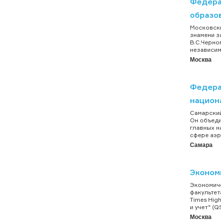
Федера
образо
Московски
знамени з
В.С.Черно
независим
Москва
Федера
национ
Самарский
Он объеди
главных н
сфере аэр
Самара
Эконом
Экономиче
факультет
Times Hig
и учет" (
Москва