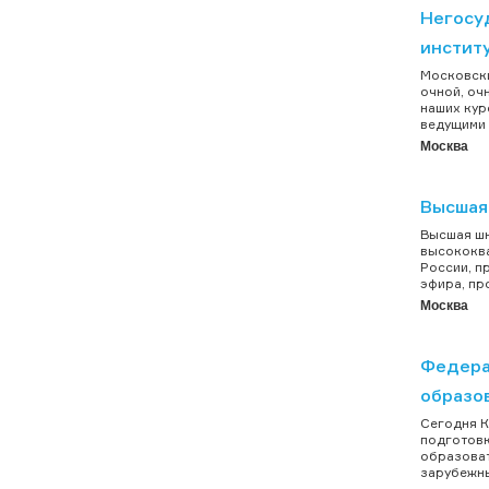
Негосу
инстит
Московски
очной, оч
наших кур
ведущими 
Москва
Высшая
Высшая шк
высококва
России, п
эфира, пр
Москва
Федера
образо
Сегодня К
подготовк
образоват
зарубежны