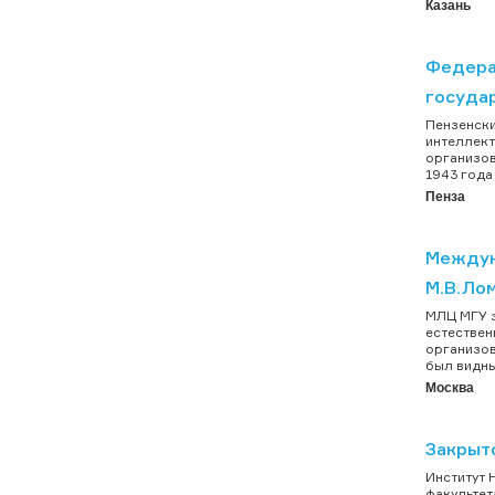
Казань
Федера
госуда
Пензенски
интеллект
организов
1943 года
Пенза
Междун
М.В.Ло
МЛЦ МГУ з
естествен
организов
был видны
Москва
Закрыт
Институт 
факультет