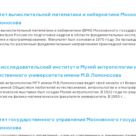
тет вычислительной математики и кибернетики Моско
моносова
 вычислительной математики и кибернетики (ВМК) Московского государ
ентром России по подготовке кадров в области фундаментальных иссле
ке и программированию. Факультет был основан в 1970 году. За прошед
колы по различным фундаментальным направлениям прикладной математи
-исследовательский институт и Музей антропологии 
рственного университета имени М.В.Ломоносова
ей антропологии МГУ имени М.В.Ломоносова ведёт своё начало от Всер
анной Обществом любителей естествознания, антропологии и этнографии
гической выставки был создан Музей антропологии. В 1922 года по реш
гии на физико-математическом факультете университета. В 1950 г....
тет государственного управления Московского госуд
моносова
 государственного управления - один из современных и динамично разв