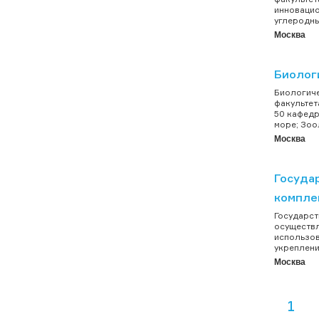
инновацио
углеродны
Москва
Биолог
Биологиче
факультет
50 кафедр
море; Зоо
Москва
Госуда
компле
Государст
осуществл
использов
укреплени
Москва
1