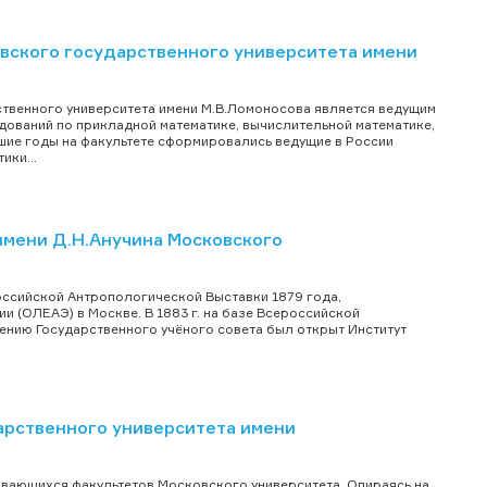
вского государственного университета имени
ственного университета имени М.В.Ломоносова является ведущим
дований по прикладной математике, вычислительной математике,
шие годы на факультете сформировались ведущие в России
ки...
имени Д.Н.Анучина Московского
оссийской Антропологической Выставки 1879 года,
 (ОЛЕАЭ) в Москве. В 1883 г. на базе Всероссийской
ению Государственного учёного совета был открыт Институт
арственного университета имени
ивающихся факультетов Московского университета. Опираясь на