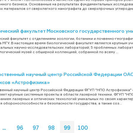
нного бизнеса. Основанные на результатах фундаментальных исследов
х материалов от сверхлегкого нанографита до сверхпрочных углеродны
ический факультет Московского государственного ун
ский факультет с отделениями зоологии, ботаники и почвенно-географич
а МГУ. В настоящее время биологический факультет является крупным уче
альных научно-исследовательских лабораторий; 5 проблемных лаборато
логический музей с обширной коллекцией, собранной по всему ...
рственный научный центр Российской Федерации ОАО
ксов «Астрофизика»
венный научный центр Российской Федерации ФГУП "НПО Астрофизика" о
яет крупные системные проекты в области лазерной техники. ФГУП "НП
анием лазерных и оптических технологий уникальных по своим характер
я обороноспособности и безопасности государства, а также соз...
...
96
97
98
99
100