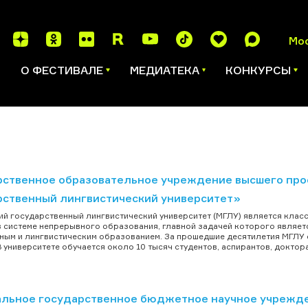
Мо
И
О ФЕСТИВАЛЕ
МЕДИАТЕКА
КОНКУРСЫ
рственное образовательное учреждение высшего про
рственный лингвистический университет»
й государственный лингвистический университет (МГЛУ) является класс
в системе непрерывного образования, главной задачей которого являе
ным и лингвистическим образованием. За прошедшие десятилетия МГЛУ
В университете обучается около 10 тысяч студентов, аспирантов, доктора
льное государственное бюджетное научное учрежде