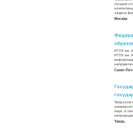
лучшие от
компетенц
задачу фак
Москва
Федера
образо
РГПУ им. 
РГПУ им. 
информаци
направлен
Санкт-Пет
Госуда
госуда
Тверской 
университ
наук, а т
непрерывн
Тверь