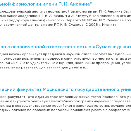
ной физиологии имени П. К. Анохина"
следовательский институт нормальной физиологии им. П. К. Анохина был 
ые ранее академиком П. К. Анохиным и Институту было присвоено его им
а и кафедру нормальной физиологии Первого МГМУ им. И.М.Сеченова во
 заслуженный деятель науки РФ К. В. Судаков. С 2008 г. Институ...
во с ограниченной ответственностью «Сумасшедшая 
шая наука» организует праздники в научном стиле. Формат выступлений у
 полностью вовлечены в процесс и сами участвуют во многих опытах и э
евной жизни: это удивительные открытия, необычные превращения, увле
авательных развивающих занятий для детей в в...
еский факультет Московского государственного уни
ий факультет - это один из трех старейших факультетов Московского у
ченые факультета реализуют масштабную программу научно-исследовате
вклад в совершенствование российского законодательства, осуществл
дных органов по правовым вопросам, принимают участие в разработке з