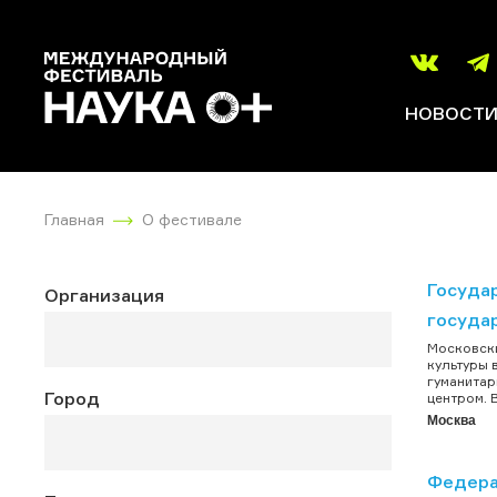
НОВОСТ
Главная
О фестивале
Госуда
Организация
госуда
Московски
культуры 
гуманитар
Город
центром. 
Москва
Федера