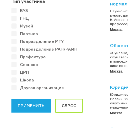
Тип участника
нормаль
ВУЗ
Научно-ис
руководим
ГНЦ
К. Анохин
профессор,
Музей
Москва
Партнер
Подразделение МГУ
Общест
Подразделение РАН/РАМН
«Сумасшед
Префектура
слушатели
в повседн
Спонсор
цикл позн
Москва
ЦРП
Школа
Юридич
Другая организация
Юридическ
России. У
ощутимый 
междунаро
Москва