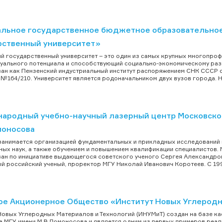
льное государственное бюджетное образовательное
рственный университет»
й государственный университет – это один из самых крупных многопр
уального потенциала и способствующий социально-экономическому раз
ан как Пензенский индустриальный институт распоряжением СНК СССР о
 №164/210. Университет является родоначальником двух вузов города. На
ародный учебно-научный лазерный центр Московског
моносова
анимается организацией фундаментальных и прикладных исследований н
ных наук, а также обучением и повышением квалификации специалистов
ан по инициативе выдающегося советского ученого Сергея Александров
й российский ученый, проректор МГУ Николай Иванович Коротеев. С 1998
ое Акционерное Общество «Институт Новых Углеродн
Новых Углеродных Материалов и Технологий (ИНУМиТ) создан на базе к
а МГУ имени М.В.Ломоносова и является одним из первых примеров реал