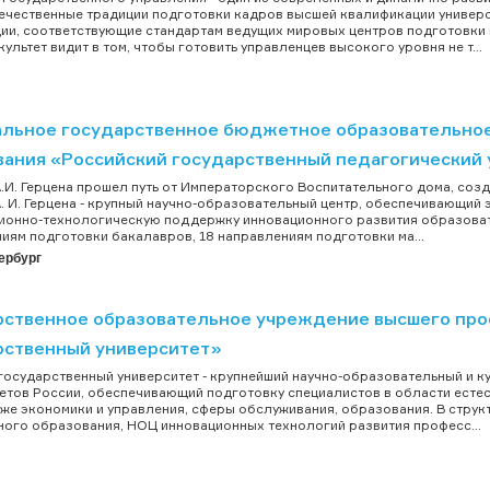
ечественные традиции подготовки кадров высшей квалификации универси
ии, соответствующие стандартам ведущих мировых центров подготовки
ультет видит в том, чтобы готовить управленцев высокого уровня не т...
льное государственное бюджетное образовательно
вания «Российский государственный педагогический 
А.И. Герцена прошел путь от Императорского Воспитательного дома, созда
А. И. Герцена - крупный научно-образовательный центр, обеспечивающи
онно-технологическую поддержку инновационного развития образовате
иям подготовки бакалавров, 18 направлениям подготовки ма...
ербург
рственное образовательное учреждение высшего про
рственный университет»
государственный университет - крупнейший научно-образовательный и ку
етов России, обеспечивающий подготовку специалистов в области естес
акже экономики и управления, сферы обслуживания, образования. В структ
ого образования, НОЦ инновационных технологий развития професс...