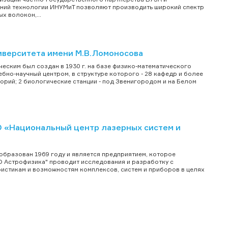
аний технологии ИНУМиТ позволяют производить широкий спектр
х волокон,...
иверситета имени М.В.Ломоносова
еским был создан в 1930 г. на базе физико-математического
бно-научный центром, в структуре которого - 28 кафедр и более
рий; 2 биологические станции - под Звенигородом и на Белом
 «Национальный центр лазерных систем и
бразован 1969 году и является предприятием, которое
О Астрофизика" проводит исследования и разработку с
истикам и возможностям комплексов, систем и приборов в целях