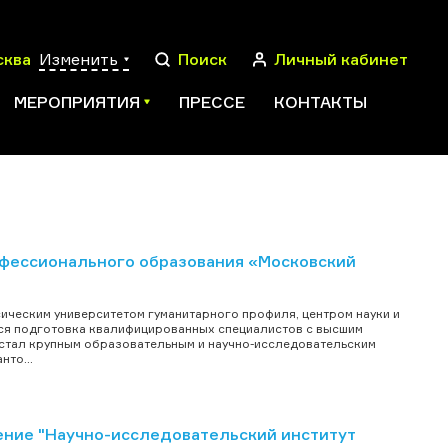
сква
Изменить
Поиск
Личный кабинет
МЕРОПРИЯТИЯ
ПРЕССЕ
КОНТАКТЫ
ПОИСК
фессионального образования «Московский
ическим университетом гуманитарного профиля, центром науки и
тся подготовка квалифицированных специалистов с высшим
 стал крупным образовательным и научно-исследовательским
нто...
ние "Научно-исследовательский институт