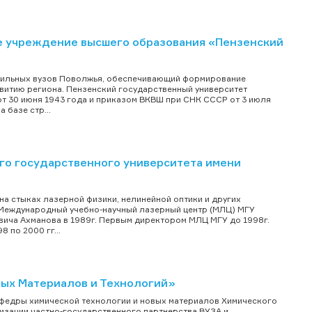
 учреждение высшего образования «Пензенский
офильных вузов Поволжья, обеспечивающий формирование
витию региона. Пензенский государственный университет
т 30 июня 1943 года и приказом ВКВШ при СНК СССР от 3 июля
 базе стр...
о государственного университета имени
а стыках лазерной физики, нелинейной оптики и других
. Международный учебно-научный лазерный центр (МЛЦ) МГУ
ича Ахманова в 1989г. Первым директором МЛЦ МГУ до 1998г.
 по 2000 гг...
ых Материалов и Технологий»
афедры химической технологии и новых материалов Химического
изации частно-государственного партнерства ВУЗА и