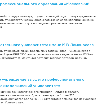
рофессионального образования «Московский
нный государством вуз, осуществляющий подготовку студентов по
циалисты энергетической сферы повышают свою квалификацию на
стенах нашего института проводятся различные семинары,
...
рственного университета имени М.В.Ломоносова
ициативе крупнейших российских телеканалов, нуждающихся в
ний день ВШТ МГУ является первым и пока единственным ВУЗом
агистратура). Факультет готовит: телерепортёров, ведущих
е учреждение высшего профессионального
технологический университет»
 химико-технологического профиля – лидер в области
еская технология». Здесь реализуется более 378
вузе обучается более 25 000 студентов и аспирантов из России и
к. Успешно фун...