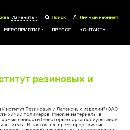
сква
Изменить
Поиск
Личный кабинет
МЕРОПРИЯТИЯ
ПРЕССЕ
КОНТАКТЫ
ПОИСК
ститут резиновых и
 Институт Резиновых и Латексных изделий" (ОАО
сти химии полимеров. Многие материалы, в
промышленности (некоторые сорта полиуретанов,
о института. В настоящее время предприятие
олимерных изделий для медицины, стоматологии,