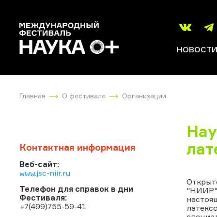
НОВОСТ
Главная
О фестивале
Организации
Нау
лат
Контактная информация
Веб-сайт:
www.jsc-niir.ru
Открыт
Телефон для справок в дни
"НИИР")
Фестиваля:
настоя
+7(499)755-59-41
латексо
специал