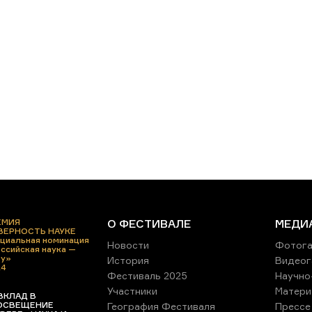
ЕМИЯ
О ФЕСТИВАЛЕ
МЕДИ
 ВЕРНОСТЬ НАУКЕ
циальная номинация
Новости
Фотога
ссийская наука —
ру»
История
Видеог
24
Фестиваль 2025
Научно
Участники
Матери
ВКЛАД В
ОСВЕЩЕНИЕ
География Фестиваля
Прессе