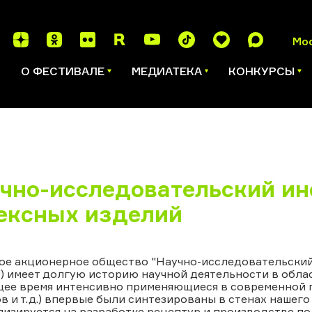
Мо
И
О ФЕСТИВАЛЕ
МЕДИАТЕКА
КОНКУРСЫ
чно-исследовательский ин
ексных изделий
ое акционерное общество "Научно-исследовательский
 имеет долгую историю научной деятельности в обла
щее время интенсивно применяющиеся в современной 
в и т.д.) впервые были синтезированы в стенах нашег
изируется на разработке рецептур и производстве п