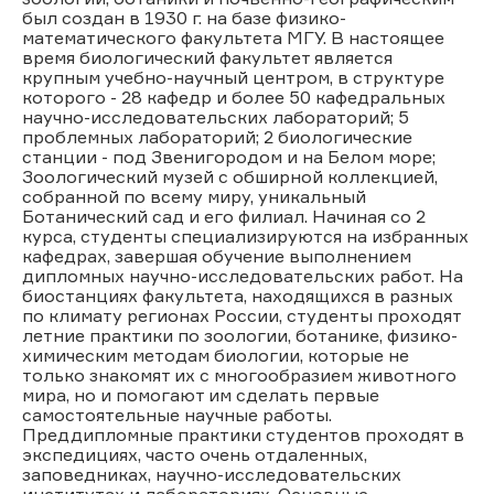
был создан в 1930 г. на базе физико-
математического факультета МГУ. В настоящее
время биологический факультет является
крупным учебно-научный центром, в структуре
которого - 28 кафедр и более 50 кафедральных
научно-исследовательских лабораторий; 5
проблемных лабораторий; 2 биологические
станции - под Звенигородом и на Белом море;
Зоологический музей с обширной коллекцией,
собранной по всему миру, уникальный
Ботанический сад и его филиал. Начиная со 2
курса, студенты специализируются на избранных
кафедрах, завершая обучение выполнением
дипломных научно-исследовательских работ. На
биостанциях факультета, находящихся в разных
по климату регионах России, студенты проходят
летние практики по зоологии, ботанике, физико-
химическим методам биологии, которые не
только знакомят их с многообразием животного
мира, но и помогают им сделать первые
самостоятельные научные работы.
Преддипломные практики студентов проходят в
экспедициях, часто очень отдаленных,
заповедниках, научно-исследовательских
институтах и лабораториях. Основные