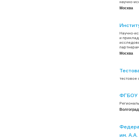
научно-ис
Москва
Институ
Научно-ис
и приклад
исследова
партнерами
Москва
Тестов
тестовое о
ФГБОУ 
Региональ
Волгоград
Федера
им. А.А