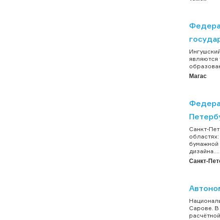
Федера
госуда
Ингушский
являются 
образован
Магас
Федера
Петерб
Санкт-Пет
областях
бумажной 
дизайна....
Санкт-Пет
Автоно
Националь
Сарове. В
расчётной