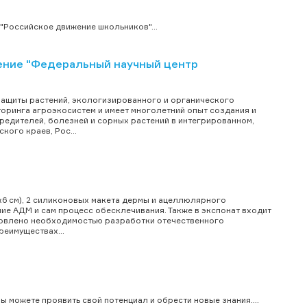
Российское движение школьников"...
ние "Федеральный научный центр
ащиты растений, экологизированного и органического
оринга агроэкосистем и имеет многолетний опыт создания и
редителей, болезней и сорных растений в интегрированном,
ого краев, Рос...
9х6 см), 2 силиконовых макета дермы и ацеллюлярного
ие АДМ и сам процесс обесклечивания. Также в экспонат входит
словлено необходимостью разработки отечественного
реимуществах...
 можете проявить свой потенциал и обрести новые знания....