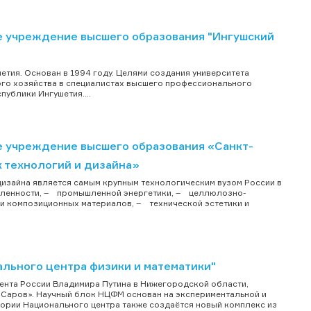
 учреждение высшего образования "Ингушский
етия. Основан в 1994 году. Целями создания университета
го хозяйства в специалистах высшего профессионального
ублики Ингушетия....
 учреждение высшего образования «Санкт-
 технологий и дизайна»
изайна является самым крупным технологическим вузом России в
шленности, – промышленной энергетики, – целлюлозно-
 композиционных материалов, – технической эстетики и
льного центра физики и математики"
ента России Владимира Путина в Нижегородской области,
У Саров». Научный блок НЦФМ основан на экспериментальной и
ории Национального центра также создаётся новый комплекс из