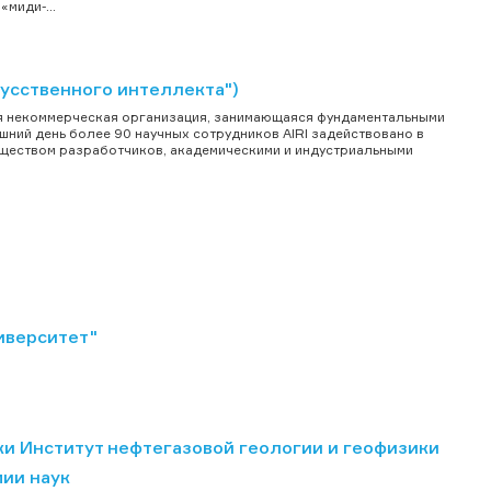
миди-...
кусственного интеллекта")
ая некоммерческая организация, занимающаяся фундаментальными
шний день более 90 научных сотрудников AIRI задействовано в
бществом разработчиков, академическими и индустриальными
иверситет"
 Институт нефтегазовой геологии и геофизики
мии наук