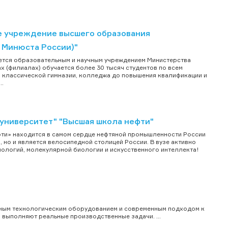
 учреждение высшего образования
 Минюста России)"
яется образовательным и научным учреждением Министерства
х (филиалах) обучается более 30 тысяч студентов по всем
й классической гимназии, колледжа до повышения квалификации и
..
университет" "Высшая школа нефти"
фти» находится в самом сердце нефтяной промышленности России
 но и является велосипедной столицей России. В вузе активно
ологий, молекулярной биологии и искусственного интеллекта!
льным технологическим оборудованием и современным подходом к
 выполняют реальные производственные задачи. ...