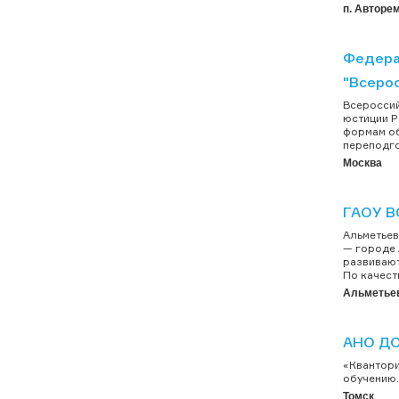
п. Авторе
Федера
"Всеро
Всероссий
юстиции Р
формам об
переподго
Москва
ГАОУ В
Альметьев
— городе 
развивают
По качест
Альметье
АНО ДО
«Квантори
обучению.
Томск