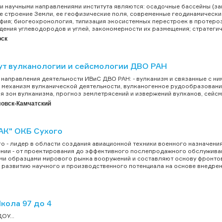
 научными направлениями института являются: осадочные бассейны (за
е строение Земли, ее геофизические поля, современные геодинамически
фия; биогеохронология, типизация экосистемных перестроек в протеро
ения углеводородов и углей, закономерности их размещения; стратегич
рск
ут вулканологии и сейсмологии ДВО РАН
направления деятельности ИВиС ДВО РАН: - вулканизм и связанные с ни
 механизм вулканической деятельности, вулканогенное рудообразование,
я зон вулканизма, прогноз землетрясений и извержений вулканов, сейсми
овск-Камчатский
АК" ОКБ Сухого
о - лидер в области создания авиационной техники военного назначени
нии - от проектирования до эффективного послепродажного обслуживан
и образцами мирового рынка вооружений и составляют основу фронтов
 развитию научного и производственного потенциала на основе внедрени
кола 97 до 4
ОУ...