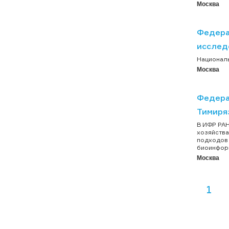
Москва
Федера
исслед
Националь
Москва
Федера
Тимиря
В ИФР РАН
хозяйства
подходов 
биоинфор
Москва
1