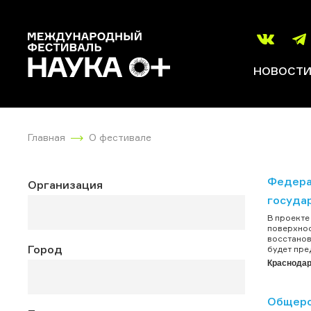
НОВОСТ
Главная
О фестивале
Федера
Организация
госуда
В проекте
поверхнос
восстанов
Город
будет пре
Краснода
Общеро