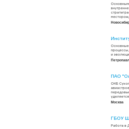
Основными
внутренне
стратигра
месторожд
Новосиби
Инстит
Основные 
процессы,
и эволюци
Петропавл
ПАО "О
ОКБ Сухог
авиастрое
передовым
уделяется
Москва
ГБОУ Ш
Работа в Д