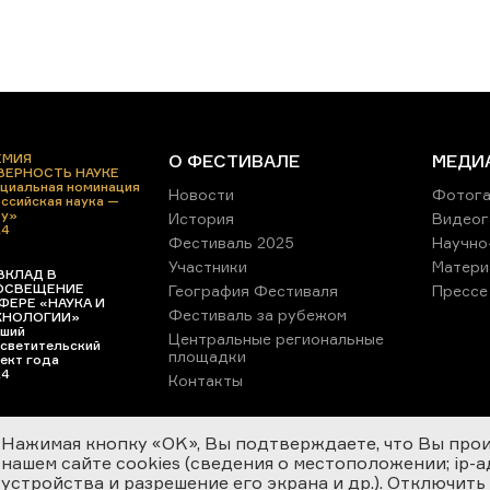
ЕМИЯ
О ФЕСТИВАЛЕ
МЕДИ
 ВЕРНОСТЬ НАУКЕ
циальная номинация
Новости
Фотога
ссийская наука —
ру»
История
Видеог
24
Фестиваль 2025
Научно
Участники
Матери
ВКЛАД В
ОСВЕЩЕНИЕ
География Фестиваля
Прессе
ФЕРЕ «НАУКА И
Фестиваль за рубежом
ХНОЛОГИИ»
ший
Центральные региональные
светительский
площадки
ект года
24
Контакты
Нажимая кнопку «OK», Вы подтверждаете, что Вы про
нашем сайте cookies (сведения о местоположении; ip-адр
устройства и разрешение его экрана и др.). Отключить