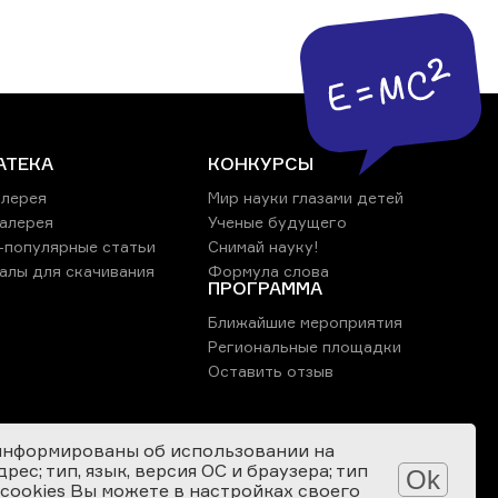
АТЕКА
КОНКУРСЫ
лерея
Мир науки глазами детей
алерея
Ученые будущего
-популярные статьи
Снимай науку!
алы для скачивания
Формула слова
ПРОГРАММА
Ближайшие мероприятия
Региональные площадки
Оставить отзыв
информированы об использовании на
ес; тип, язык, версия ОС и браузера; тип
Ok
 cookies Вы можете в настройках своего