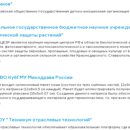
иков"
йская общественно-государственная детско-юношескиая организация "
льное государственное бюджетное научное учрежде
ической защиты растений"
БЗР является крупным научным центром РФ в области биологической з
я, фитосанитарного, экотоксикологического и таксономического монит
 систем защиты зерновых, пропашных, плодовых и овощных культур от в
ском и органическом сельском хозяйстве Краснодарского, Ставропольск
р
ВО КубГМУ Минздрава России
т входит силиконовый макет кожи (состоит из трёх съёмных частей, 12х
го матрикса (12х8х0,5 см каждый). Макет будет иллюстрировать получен
уумной упаковке (15х5х0,07 см). Создание данного матрикса было обу
ского поддерживающего материала для герниопластики, т.к. при всех п
р
У "Техникум отраслевых технологий"
отраслевых технологий обеспечивает образовательную платформу, где вы