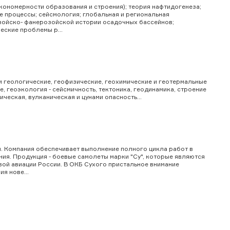
кономерности образования и строения); теория нафтидогенеза;
е процессы; сейсмология; глобальная и региональная
зойско- фанерозойской истории осадочных бассейнов;
еские проблемы р...
м геологические, геофизические, геохимические и геотермальные
 геоэкология - сейсмичность, тектоника, геодинамика, строение
ческая, вулканическая и цунами опасность...
я. Компания обеспечивает выполнение полного цикла работ в
ия. Продукция - боевые самолеты марки "Су", которые являются
ой авиации России. В ОКБ Сухого пристальное внимание
я нове...