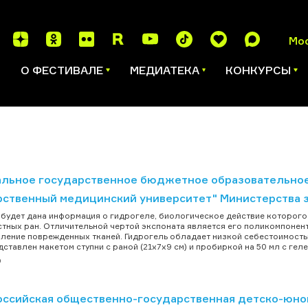
Мо
И
О ФЕСТИВАЛЕ
МЕДИАТЕКА
КОНКУРСЫ
льное государственное бюджетное образовательное
рственный медицинский университет" Министерства 
 будет дана информация о гидрогеле, биологическое действие которого
тных ран. Отличительной чертой экспоната является его поликомпонент
ление поврежденных тканей. Гидрогель обладает низкой себестоимость
дставлен макетом ступни с раной (21х7х9 см) и пробиркой на 50 мл с гел
р
ссийская общественно-государственная детско-юно