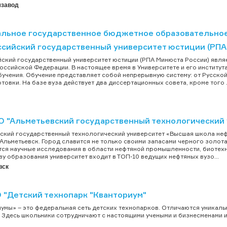
мзавод
льное государственное бюджетное образовательное
ссийский государственный университет юстиции (РПА
ский государственный университет юстиции (РПА Минюста России) явл
оссийской Федерации. В настоящее время в Университете и его института
учения. Обучение представляет собой непрерывную систему: от Русско
товки. На базе вуза действует два диссертационных совета, кроме того .
О "Альметьевский государственный технологический 
ский государственный технологический университет «Высшая школа не
Альметьевск. Город славится не только своими запасами черного золота,
ся научные исследования в области нефтяной промышленности, биотехн
ву образования университет входит в ТОП-10 ведущих нефтяных вузо...
вск
 "Детский технопарк "Кванториум"
умы» – это федеральная сеть детских технопарков. Отличаются уника
 Здесь школьники сотрудничают с настоящими учеными и бизнесменами и