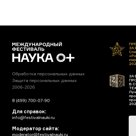
ПР
ЗА
Спе
«Ро
ми
20
Обработка персональных данных
ЗА 
ПР
Защита персональных данных
В С
2006-2026
ТЕ
Луч
про
про
8 (499) 700-07-90
20
Для справок:
info@festivalnauki.ru
Модератор сайта:
moderator@festivalnauki.ru