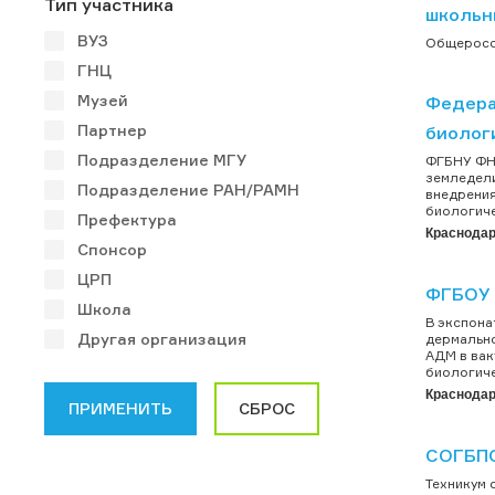
Тип участника
школьн
ВУЗ
Общеросси
ГНЦ
Музей
Федера
Партнер
биолог
Подразделение МГУ
ФГБНУ ФНЦ
земледели
Подразделение РАН/РАМН
внедрения
биологиче
Префектура
Краснода
Спонсор
ЦРП
ФГБОУ 
Школа
В экспона
Другая организация
дермально
АДМ в вак
биологиче
Краснода
СОГБПО
Техникум 