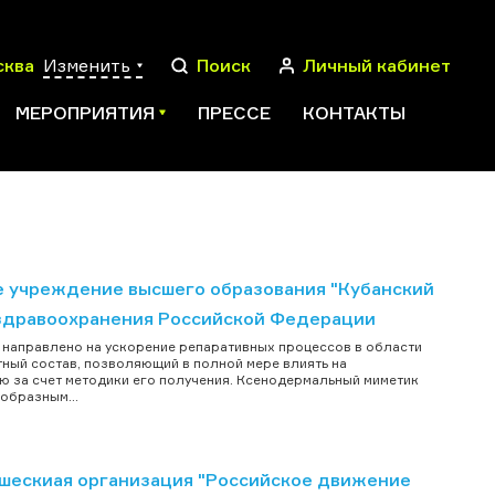
сква
Изменить
Поиск
Личный кабинет
МЕРОПРИЯТИЯ
ПРЕССЕ
КОНТАКТЫ
ПОИСК
 учреждение высшего образования "Кубанский
здравоохранения Российской Федерации
 направлено на ускорение репаративных процессов в области
ный состав, позволяющий в полной мере влиять на
ю за счет методики его получения. Ксенодермальный миметик
еобразным...
шескиая организация "Российское движение