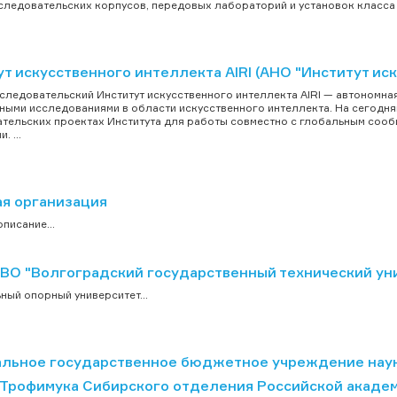
следовательских корпусов, передовых лабораторий и установок класса «
т искусственного интеллекта AIRI (АНО "Институт ис
следовательский Институт искусственного интеллекта AIRI — автономн
ными исследованиями в области искусственного интеллекта. На сегодня
тельских проектах Института для работы совместно с глобальным соо
. ...
ая организация
писание...
ВО "Волгоградский государственный технический ун
ный опорный университет...
льное государственное бюджетное учреждение науки
. Трофимука Сибирского отделения Российской акаде