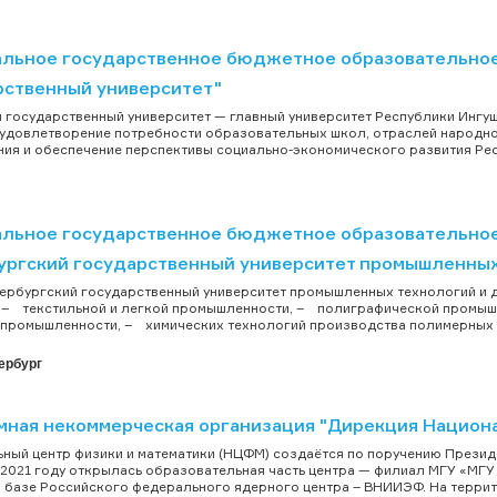
льное государственное бюджетное образовательное
рственный университет"
 государственный университет — главный университет Республики Ингуш
удовлетворение потребности образовательных школ, отраслей народно
ия и обеспечение перспективы социально-экономического развития Респ
льное государственное бюджетное образовательное
ургский государственный университет промышленных
ербургский государственный университет промышленных технологий и д
: – текстильной и легкой промышленности, – полиграфической промы
промышленности, – химических технологий производства полимерных и
ербург
мная некоммерческая организация "Дирекция Национа
ный центр физики и математики (НЦФМ) создаётся по поручению Презид
 2021 году открылась образовательная часть центра — филиал МГУ «МГ
 базе Российского федерального ядерного центра – ВНИИЭФ. На террит