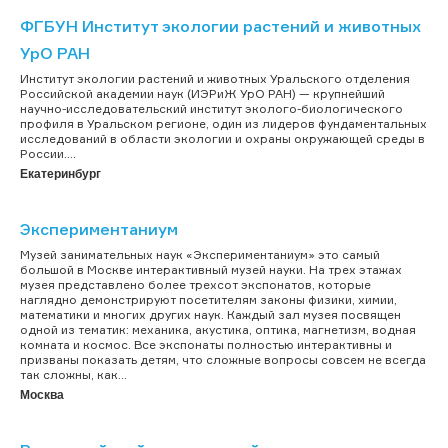
ФГБУН Институт экологии растений и животных
УрО РАН
Институт экологии растений и животных Уральского отделения
Российской академии наук (ИЭРиЖ УрО РАН) — крупнейший
научно-исследовательский институт эколого-биологического
профиля в Уральском регионе, один из лидеров фундаментальных
исследований в области экологии и охраны окружающей среды в
России....
Екатеринбург
Экспериментаниум
Музей занимательных наук «Экспериментаниум» это самый
большой в Москве интерактивный музей науки. На трех этажах
музея представлено более трехсот экспонатов, которые
наглядно демонстрируют посетителям законы физики, химии,
математики и многих других наук. Каждый зал музея посвящен
одной из тематик: механика, акустика, оптика, магнетизм, водная
комната и космос. Все экспонаты полностью интерактивны и
призваны показать детям, что сложные вопросы совсем не всегда
так сложны, как...
Москва