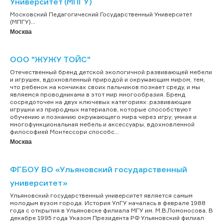
Университет (МПГУ)
Московский Педагогический Государственный Университет
(МПГУ)...
Москва
ООО "ЖУЖУ ТОЙС"
Отечественный бренд детской экологичной развивающей мебели
и игрушек, вдохновленный природой и окружающим миром, тем,
что ребенок на кончиках своих пальчиков познает среду, и мы
являемся проводниками в этот мир многообразия. Бренд
сосредоточен на двух ключевых категориях: развивающие
игрушки из природных материалов, которые способствуют
обучению и познанию окружающего мира через игру; умная и
многофункциональная мебель и аксессуары, вдохновленной
философией Монтессори способс...
Москва
ФГБОУ ВО «Ульяновский государственный
университет»
Ульяновский государственный университет является самым
молодым вузом города. История УлГУ началась в феврале 1988
года с открытия в Ульяновске филиала МГУ им. М.В.Ломоносова. В
декабре 1995 года Указом Президента РФ Ульяновский филиал