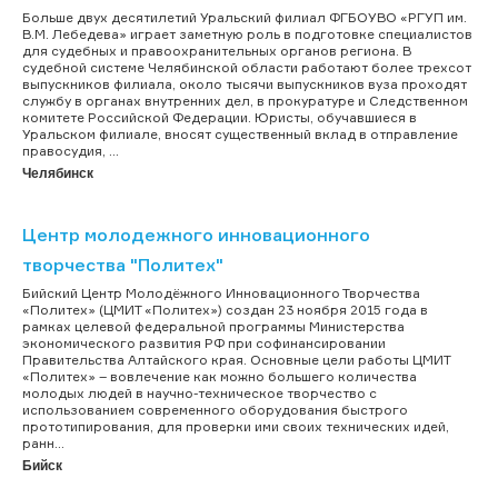
Больше двух десятилетий Уральский филиал ФГБОУВО «РГУП им.
В.М. Лебедева» играет заметную роль в подготовке специалистов
для судебных и правоохранительных органов региона. В
судебной системе Челябинской области работают более трехсот
выпускников филиала, около тысячи выпускников вуза проходят
службу в органах внутренних дел, в прокуратуре и Следственном
комитете Российской Федерации. Юристы, обучавшиеся в
Уральском филиале, вносят существенный вклад в отправление
правосудия, ...
Челябинск
Центр молодежного инновационного
творчества "Политех"
Бийский Центр Молодёжного Инновационного Творчества
«Политех» (ЦМИТ «Политех») создан 23 ноября 2015 года в
рамках целевой федеральной программы Министерства
экономического развития РФ при софинансировании
Правительства Алтайского края. Основные цели работы ЦМИТ
«Политех» – вовлечение как можно большего количества
молодых людей в научно-техническое творчество с
использованием современного оборудования быстрого
прототипирования, для проверки ими своих технических идей,
ранн...
Бийск