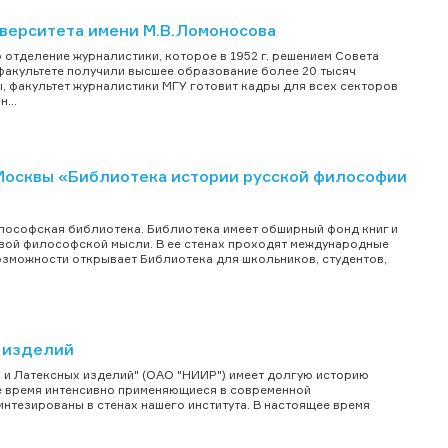
верситета имени М.В.Ломоносова
 отделение журналистики, которое в 1952 г. решением Совета
факультете получили высшее образование более 20 тысяч
, факультет журналистики МГУ готовит кадры для всех секторов
...
Москвы «Библиотека истории русской философии
илософская библиотека. Библиотека имеет обширный фонд книг и
овой философской мысли. В ее стенах проходят международные
озможности открывает Библиотека для школьников, студентов,
 изделий
 и Латексных изделий" (ОАО "НИИР") имеет долгую историю
ее время интенсивно применяющиеся в современной
интезированы в стенах нашего института. В настоящее время