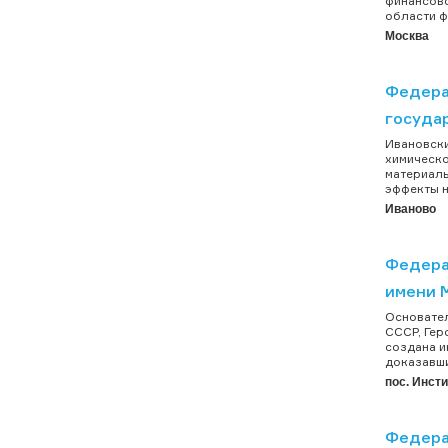
финансово
области ф
Москва
Федера
госуда
Ивановски
химическо
материалы
эффекты н
Иваново
Федера
имени 
Основател
СССР, Гер
создана и
доказавши
пос. Инст
Федера