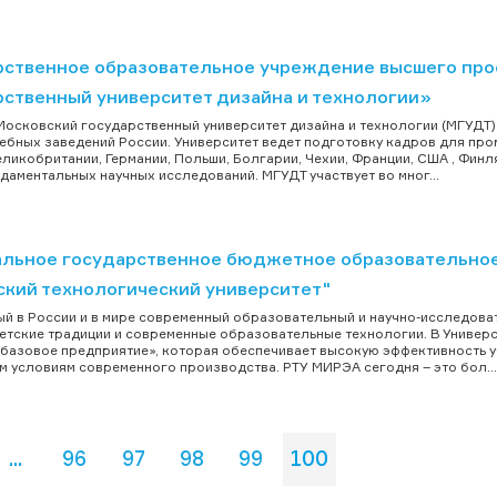
рственное образовательное учреждение высшего про
рственный университет дизайна и технологии»
осковский государственный университет дизайна и технологии (МГУДТ) 
ебных заведений России. Университет ведет подготовку кадров для пр
еликобритании, Германии, Польши, Болгарии, Чехии, Франции, США , Фин
даментальных научных исследований. МГУДТ участвует во мног...
льное государственное бюджетное образовательное
ский технологический университет"
й в России и в мире современный образовательный и научно-исследоват
етские традиции и современные образовательные технологии. В Универси
 базовое предприятие», которая обеспечивает высокую эффективность 
м условиям современного производства. РТУ МИРЭА сегодня – это бол...
...
96
97
98
99
100