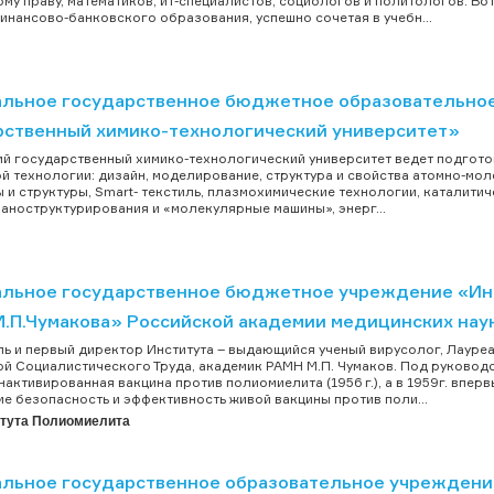
му праву, математиков, ит-специалистов, социологов и политологов. Во
инансово-банковского образования, успешно сочетая в учебн...
льное государственное бюджетное образовательное
рственный химико-технологический университет»
й государственный химико-технологический университет ведет подгото
й технологии: дизайн, моделирование, структура и свойства атомно-мо
 и структуры, Smart- текстиль, плазмохимические технологии, каталити
аноструктурирования и «молекулярные машины», энерг...
льное государственное бюджетное учреждение «Инс
М.П.Чумакова» Российской академии медицинских нау
ь и первый директор Института – выдающийся ученый вирусолог, Лауреа
ой Социалистического Труда, академик РАМН М.П. Чумаков. Под руководс
нактивированная вакцина против полиомиелита (1956 г.), а в 1959г. вп
е безопасность и эффективность живой вакцины против поли...
итута Полиомиелита
льное государственное образовательное учреждени