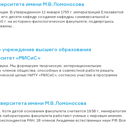
верситета имени М.В.Ломоносова
ции. В утвержденном 12 января 1755 г. императрицей Елизаветой
 его десяти кафедр создание кафедры «универсальной и
50 г. на историко-филологическом факультете, подвергшись
анны...
е учреждение высшего образования
рситет «МИСиС»
ауки. Мы формируем творческую, интернациональную
ых членов общества, способных в совместной работе решать
гической целью НИТУ «МИСиС», согласно участию в программе
иверситета имени М.В.Ломоносова
Хотя датой основания факультета считается 1938 г., минералогия
 в лабораториях факультета работают ученые с мировым именем,
еспондентов РАН, 18 членов Академии естественных наук РФ. Вся