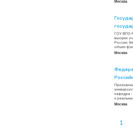
Москва
Госуда
госуда
ГОУ ВПО М
высших уч
России, В
объем фун
Москва
Федера
Россий
Признанны
университ
кафедра -
к реальны
Москва
1