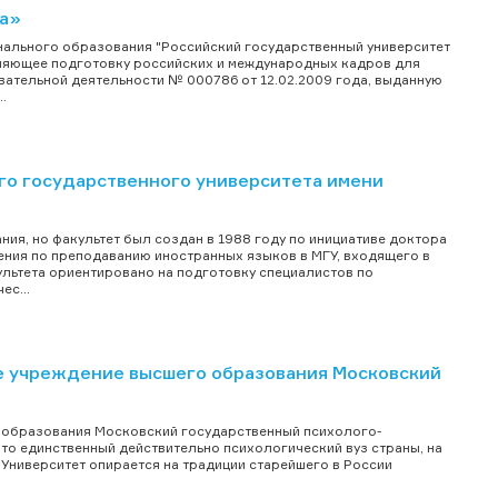
са»
ального образования "Российский государственный университет
твляющее подготовку российских и международных кадров для
вательной деятельности № 000786 от 12.02.2009 года, выданную
.
го государственного университета имени
ния, но факультет был создан в 1988 году по инициативе доктора
ления по преподаванию иностранных языков в МГУ, входящего в
льтета ориентировано на подготовку специалистов по
с...
 учреждение высшего образования Московский
образования Московский государственный психолого-
 это единственный действительно психологический вуз страны, на
 Университет опирается на традиции старейшего в России