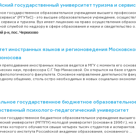
йский государственный университет туризма и серви
ое государственное образовательное учреждение высшего профессион
 сервиса" (РГУТиС) - это высшее образовательное учреждение, осущес
 сервиса и туризма. Вуз имеет лицензию на право осуществления образо
ой службой по надзору в сфере образования и науки и свидетельство о..
 р-н, пос. Черкизово
тет иностранных языков и регионоведения Московско
моносова
и преподавание иностранных языков ведется в МГУ с момента его основа
еских наук, профессора С.Г. Тер-Минасовой. Он открылся на базе отде
 филологического факультета. Основное направление деятельности факу
дному общению, столь остро необходимых в новых социально-экономиче
льное государственное бюджетное образовательное
рственный психолого-педагогический университет
ое государственное бюджетное образовательное учреждение высшего 
еский университет (МГППУ) молодой университет (основан в 1996 г.), но
тетах которого обучаются свыше четырех тысяч студентов и аспирантов.
ческого института Российской академии образования, основанного ...