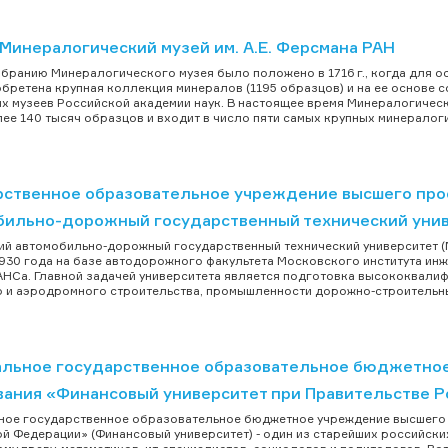
Минералогический музей им. А.Е. Ферсмана РАН
бранию Минералогического музея было положено в 1716 г., когда для о
бретена крупная коллекция минералов (1195 образцов) и на ее основе 
х музеев Российской академии наук. В настоящее время Минералогически
ее 140 тысяч образцов и входит в число пяти самых крупных минералогич
рственное образовательное учреждение высшего про
бильно-дорожный государственный технический уни
й автомобильно-дорожный государственный технический университет 
930 года на базе автодорожного факультета Московского института и
Са. Главной задачей университета является подготовка высококвали
 и аэродромного строительства, промышленности дорожно-строительных
льное государственное образовательное бюджетно
вания «Финансовый университет при Правительстве 
ое государственное образовательное бюджетное учреждение высшего 
й Федерации» (Финансовый университет) - один из старейших российски