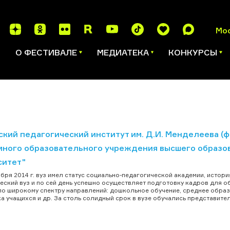
Мо
И
О ФЕСТИВАЛЕ
МЕДИАТЕКА
КОНКУРСЫ
ский педагогический институт им. Д.И. Менделеева (
много образовательного учреждения высшего образо
ситет"
ября 2014 г. вуз имел статус социально-педагогической академии, истори
еский вуз и по сей день успешно осуществляет подготовку кадров для о
по широкому спектру направлений: дошкольное обучение, среднее обра
а учащихся и др. За столь солидный срок в вузе обучались представители