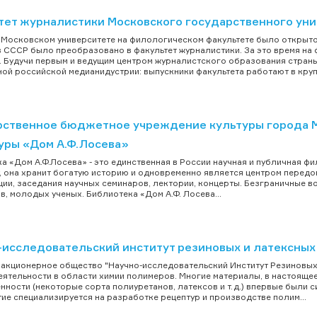
тет журналистики Московского государственного уни
 в Московском университете на филологическом факультете было открыто
 СССР было преобразовано в факультет журналистики. За это время на 
. Будучи первым и ведущим центром журналистского образования страны
ой российской медианидустрии: выпускники факультета работают в крупн
рственное бюджетное учреждение культуры города 
туры «Дом А.Ф.Лосева»
а «Дом А.Ф.Лосева» - это единственная в России научная и публичная ф
, она хранит богатую историю и одновременно является центром перед
ии, заседания научных семинаров, лектории, концерты. Безграничные в
в, молодых ученых. Библиотека «Дом А.Ф. Лосева...
-исследовательский институт резиновых и латексных
акционерное общество "Научно-исследовательский Институт Резиновых
еятельности в области химии полимеров. Многие материалы, в настоящ
ности (некоторые сорта полиуретанов, латексов и т.д.) впервые были с
ие специализируется на разработке рецептур и производстве полим...