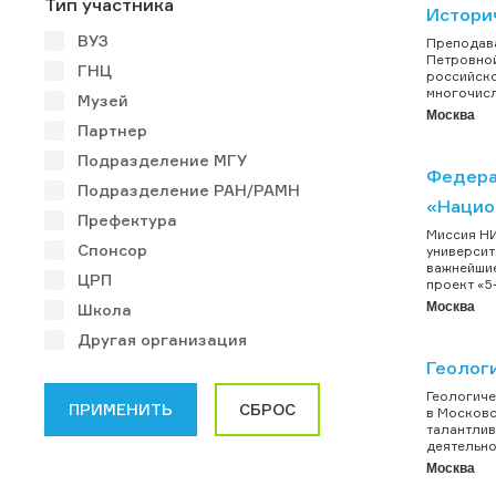
Тип участника
Истори
ВУЗ
Преподава
Петровной
ГНЦ
российско
многочисл
Музей
Москва
Партнер
Подразделение МГУ
Федера
Подразделение РАН/РАМН
«Нацио
Префектура
Миссия НИ
Спонсор
университ
важнейшие
ЦРП
проект «5-
Москва
Школа
Другая организация
Геолог
Геологиче
в Московс
талантлив
деятельно
Москва