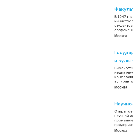
Факуль
В 1947 г.
министров
студентов
современн
Москва
Госуда
и куль
Библиотек
медиатеку
конференц
аспиранто
Москва
Научно
Открытое 
научной д
промышлен
предприят
Москва