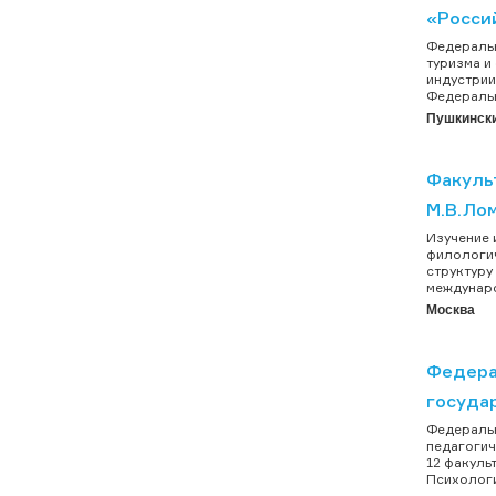
«Росси
Федеральн
туризма и
индустрии
Федеральн
Пушкинский
Факуль
М.В.Ло
Изучение 
филологич
структуру
междунаро
Москва
Федера
госуда
Федеральн
педагогич
12 факуль
Психологи