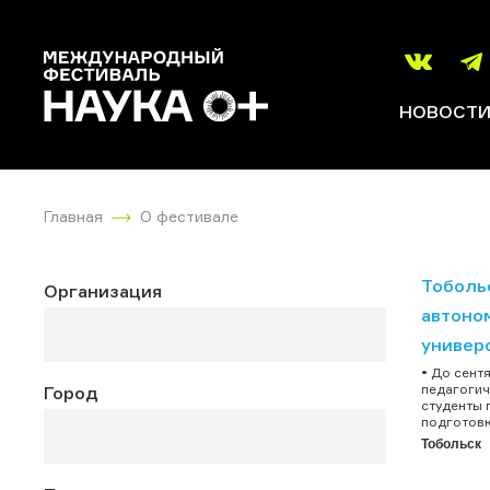
НОВОСТ
Главная
О фестивале
Тоболь
Организация
автоно
универ
• До сент
педагогич
Город
студенты 
подготовк
Тобольск