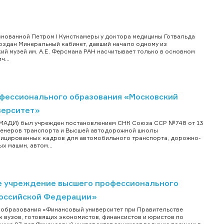
снованной Петром I Кунсткамеры у доктора медицины Готвальда
создан Минеральный кабинет, давший начало одному из
й музей им. А.Е. Ферсмана РАН насчитывает только в основном
...
фессионального образования «Московский
верситет»
(МАДИ) был учрежден постановлением СНК Союза ССР №748 от 13
нженеров транспорта и Высшей автодорожной школы
фицированных кадров для автомобильного транспорта, дорожно-
 машин, автом...
е учреждение высшего профессионального
Российской Федерации»
образования «Финансовый университет при Правительстве
х вузов, готовящих экономистов, финансистов и юристов по