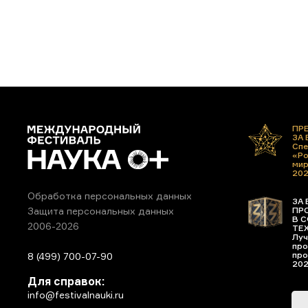
ПР
ЗА
Спе
«Ро
ми
20
Обработка персональных данных
ЗА 
ПР
Защита персональных данных
В С
2006-2026
ТЕ
Луч
про
про
8 (499) 700-07-90
20
Для справок:
info@festivalnauki.ru