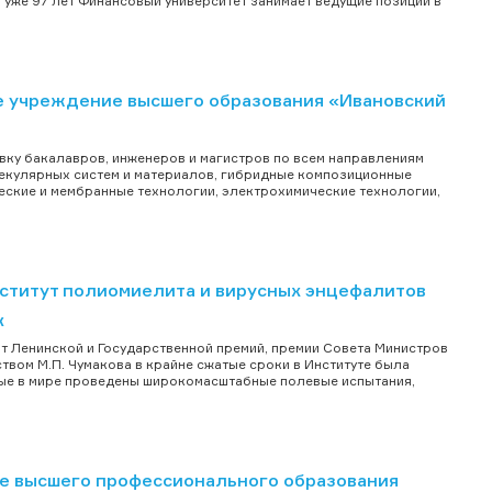
т уже 97 лет Финансовый университет занимает ведущие позиции в
 учреждение высшего образования «Ивановский
вку бакалавров, инженеров и магистров по всем направлениям
лекулярных систем и материалов, гибридные композиционные
ческие и мембранные технологии, электрохимические технологии,
титут полиомиелита и вирусных энцефалитов
к
т Ленинской и Государственной премий, премии Совета Министров
твом М.П. Чумакова в крайне сжатые сроки в Институте была
ервые в мире проведены широкомасштабные полевые испытания,
е высшего профессионального образования