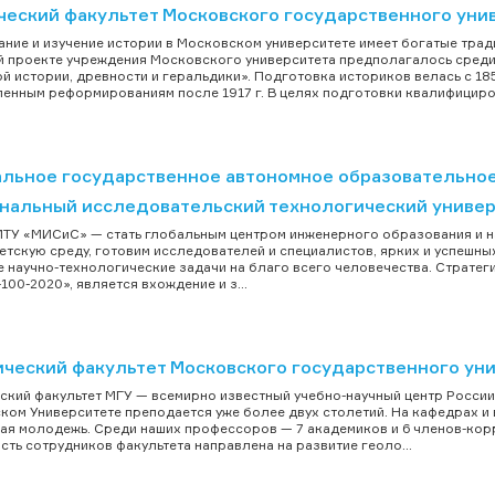
ческий факультет Московского государственного уни
ние и изучение истории в Московском университете имеет богатые тради
 проекте учреждения Московского университета предполагалось среди
й истории, древности и геральдики». Подготовка историков велась с 18
енным реформированиям после 1917 г. В целях подготовки квалифициров
льное государственное автономное образовательно
нальный исследовательский технологический униве
ТУ «МИСиС» — стать глобальным центром инженерного образования и н
етскую среду, готовим исследователей и специалистов, ярких и успешн
 научно-технологические задачи на благо всего человечества. Страте
100-2020», является вхождение и з...
ический факультет Московского государственного ун
ский факультет МГУ — всемирно известный учебно-научный центр России. 
ком Университете преподается уже более двух столетий. На кафедрах и
ая молодежь. Среди наших профессоров — 7 академиков и 6 членов-корр
сть сотрудников факультета направлена на развитие геоло...