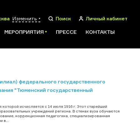
сква
Изменить
Поиск
Личный кабинет
МЕРОПРИЯТИЯ
ПРЕССЕ
КОНТАКТЫ
ПОИСК
филиал) федерального государственного
вания "Тюменский государственный
я которой исчисляется с 14 июля 1916 г. Этот старейший
бразовательных учреждений региона. В стенах вуза обучаются
зование, коррекционная педагогика, специализированная
 в...