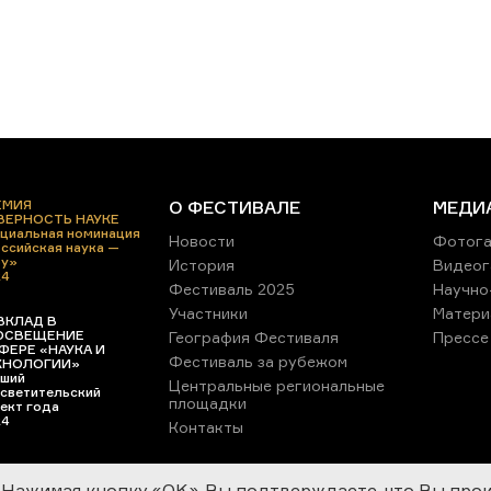
ЕМИЯ
О ФЕСТИВАЛЕ
МЕДИ
 ВЕРНОСТЬ НАУКЕ
циальная номинация
Новости
Фотога
ссийская наука —
ру»
История
Видеог
24
Фестиваль 2025
Научно
Участники
Матери
ВКЛАД В
ОСВЕЩЕНИЕ
География Фестиваля
Прессе
ФЕРЕ «НАУКА И
Фестиваль за рубежом
ХНОЛОГИИ»
ший
Центральные региональные
светительский
площадки
ект года
24
Контакты
Нажимая кнопку «OK», Вы подтверждаете, что Вы про