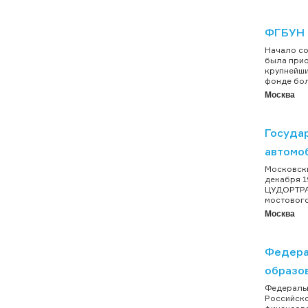
ФГБУН 
Начало со
была прио
крупнейши
фонде бол
Москва
Госуда
автомо
Московски
декабря 1
ЦУДОРТРАН
мостового
Москва
Федера
образо
Федеральн
Российско