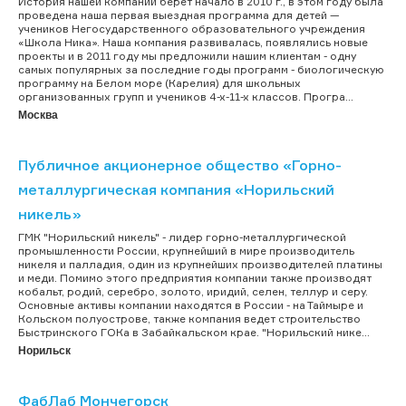
История нашей компании берет начало в 2010 г., в этом году была
проведена наша первая выездная программа для детей —
учеников Негосударственного образовательного учреждения
«Школа Ника». Наша компания развивалась, появлялись новые
проекты и в 2011 году мы предложили нашим клиентам - одну
самых популярных за последние годы программ - биологическую
программу на Белом море (Карелия) для школьных
организованных групп и учеников 4-х-11-х классов. Програ...
Москва
Публичное акционерное общество «Горно-
металлургическая компания «Норильский
никель»
ГМК "Норильский никель" - лидер горно-металлургической
промышленности России, крупнейший в мире производитель
никеля и палладия, один из крупнейших производителей платины
и меди. Помимо этого предприятия компании также производят
кобальт, родий, серебро, золото, иридий, селен, теллур и серу.
Основные активы компании находятся в России - на Таймыре и
Кольском полуострове, также компания ведет строительство
Быстринского ГОКа в Забайкальском крае. "Норильский нике...
Норильск
ФабЛаб Мончегорск