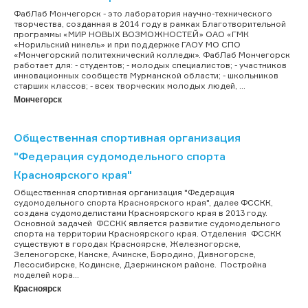
ФабЛаб Мончегорск - это лаборатория научно-технического
творчества, созданная в 2014 году в рамках Благотворительной
программы «МИР НОВЫХ ВОЗМОЖНОСТЕЙ» ОАО «ГМК
«Норильский никель» и при поддержке ГАОУ МО СПО
«Мончегорский политехнический колледж». ФабЛаб Мончегорск
работает для: - студентов; - молодых специалистов; - участников
инновационных сообществ Мурманской области; - школьников
старших классов; - всех творческих молодых людей, ...
Мончегорск
Общественная спортивная организация
"Федерация судомодельного спорта
Красноярского края"
Общественная спортивная организация "Федерация
судомодельного спорта Красноярского края", далее ФССКК,
создана судомоделистами Красноярского края в 2013 году.
Основной задачей ФССКК является развитие судомодельного
спорта на территории Красноярского края. Отделения ФССКК
существуют в городах Красноярске, Железногорске,
Зеленогорске, Канске, Ачинске, Бородино, Дивногорске,
Лесосибирске, Кодинске, Дзержинском районе. Постройка
моделей кора...
Красноярск