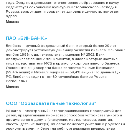
году. Фонд поддерживает отечественное образование и науку,
содействует сохранению культурно-исторического наследия
России, возрождает и сохраняет духовные ценности, помогает
здрав...
Москва
ПАО «БИНБАНК»
Бинбанк – крупный федеральный банк, который более 20 лет
демонстрирует устойчивую динамику развития бизнеса. Основан 1
ноября 1993 года, генеральная лицензия № 2562. Банк
обслуживает свыше 2 млн клиентов, в числе которых частные
лица, представители МСБ и крупного корпоративного бизнеса.
Основными акционерами банка являются Микаил Шишханов
(59,4% акций) и Михаил Гуцериев – (39,4% акций). По данным ЦБ
РФ, Бинбанк входит в топ-30 крупнейших банков России.
Региональн...
Москва
ООО "Образовательные технологии"
InLearno – электронный каталог развивающих мероприятий для
детей, предлагающий множество способов устройства умного и
продуктивного досуга (экскурсии, мастер-классы, занятия,
квесты, детские лагеря). InLearno помогает учителям и родителям
экономить время и берет на себя организацию внешкольных