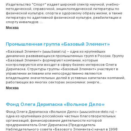
Издательство "Спорт" издает широкий спектр научной, учебно-
методической, справочной, энциклопедической литературы по
физической культуре, спорта и здоровому образу жизни, а также
литературу по адаптивной физической культуре, реабилитации и
спорту инвалидов. ...
Москва
Промышленная группа «Базовый Элемент»
«Базовый Элемент» (www.basel.ru) – одна из крупнейших
динамично развивающихся промышленных групп в России. Группу
«Базовый Элемент» формируют компании, которые
контролируются или входят в сферу бизнес-интересов Олега
Дерипаска. Структуры группы «Базовый Элемент» участвуют в
управлении активами или непосредственно являются
владельцами значительных долей в уставных капиталах компаний,
работающих во многих секторах экономики: энерге...
Москва
Фонд Олега Дерипаска «Вольное Дело»
Фонд Олега Дерипаска «Вольное Дело» (www.volnoe-delo.ru) –
одна из крупнейших российских частных благотворительных
организаций, финансирование деятельности которой
предприниматель Олег Дерипаска (Председатель
Наблюдательного совета «Базового Элемента») начал в 1998