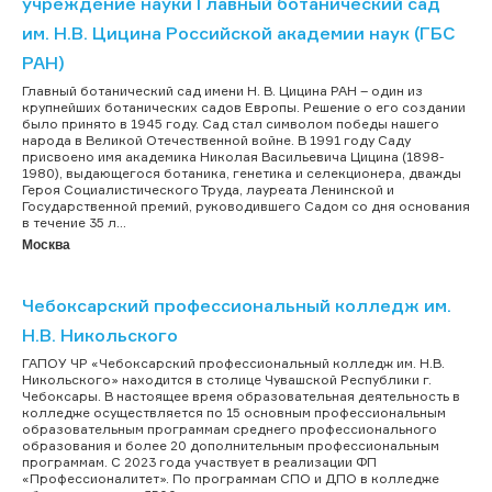
учреждение науки Главный ботанический сад
им. Н.В. Цицина Российской академии наук (ГБС
РАН)
Главный ботанический сад имени Н. В. Цицина РАН – один из
крупнейших ботанических садов Европы. Решение о его создании
было принято в 1945 году. Сад стал символом победы нашего
народа в Великой Отечественной войне. В 1991 году Саду
присвоено имя академика Николая Васильевича Цицина (1898-
1980), выдающегося ботаника, генетика и селекционера, дважды
Героя Социалистического Труда, лауреата Ленинской и
Государственной премий, руководившего Садом со дня основания
в течение 35 л...
Москва
Чебоксарский профессиональный колледж им.
Н.В. Никольского
ГАПОУ ЧР «Чебоксарский профессиональный колледж им. Н.В.
Никольского» находится в столице Чувашской Республики г.
Чебоксары. В настоящее время образовательная деятельность в
колледже осуществляется по 15 основным профессиональным
образовательным программам среднего профессионального
образования и более 20 дополнительным профессиональным
программам. С 2023 года участвует в реализации ФП
«Профессионалитет». По программам СПО и ДПО в колледже