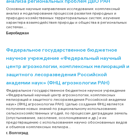
анализа региональных проблем ДВО РАН
Основные научные направления исследования: комплексный
анализ и моделирование процессов развития природных и
природно-хозяйственных территориальных систем; изучение
характера взаимодействия природы и общества в региональных
системах....
Биробиджан
Федеральное государственное бюджетное
научное учреждение «Федеральный научный
центр агроэкологии, комплексных мелиораций и
защитного лесоразведения Российской
академии наук» (ФНЦ агроэкологии РАН)
Федеральное государственное бюджетное научное учреждение
«Федеральный научный центр агроэкологии, комплексных
мелиораций и защитного лесоразведения Российской академии
наук» (ФНЦ агроэкологии РАН). Целью создания ФНЦ является
получение новых знаний по рациональному использованию
сельскохозяйственных угодий, по процессам деградации земель
(опустынивание, засоление, осолонцевание и др.) и их
предотвращению с использованием научно обоснованных видов
и объемов комплексных мелиора...
г. Волгоград