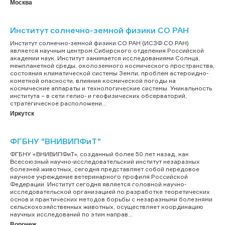
Москва
Институт солнечно-земной физики СО РАН
Институт солнечно-земной физики СО РАН (ИСЗФ СО РАН)
является научным центром Сибирского отделения Российской
академии наук. Институт занимается исследованиями Солнца,
межпланетной среды, околоземного космического пространства,
состояния климатической системы Земли, проблем астероидно-
кометной опасности, влияния космической погоды на
космические аппараты и технологические системы. Уникальность
института – в сети гелио- и геофизических обсерваторий,
стратегическое расположени...
Иркутск
ФГБНУ "ВНИВИПФиТ"
ФГБНУ «ВНИВИПФиТ», созданный более 50 лет назад, как
Всесоюзный научно-исследовательский институт незаразных
болезней животных, сегодня представляет собой передовое
научное учреждение ветеринарного профиля Российской
Федерации. Институт сегодня является головной научно-
исследовательской организацией по разработке теоретических
основ и практических методов борьбы с незаразными болезнями
сельскохозяйственных животных, осуществляет координацию
научных исследований по этим направ...
Воронеж