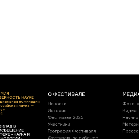
ЕМИЯ
О ФЕСТИВАЛЕ
МЕДИ
 ВЕРНОСТЬ НАУКЕ
циальная номинация
Новости
Фотога
ссийская наука —
ру»
История
Видеог
24
Фестиваль 2025
Научно
Участники
Матери
ВКЛАД В
ОСВЕЩЕНИЕ
География Фестиваля
Прессе
ФЕРЕ «НАУКА И
Фестиваль за рубежом
ХНОЛОГИИ»