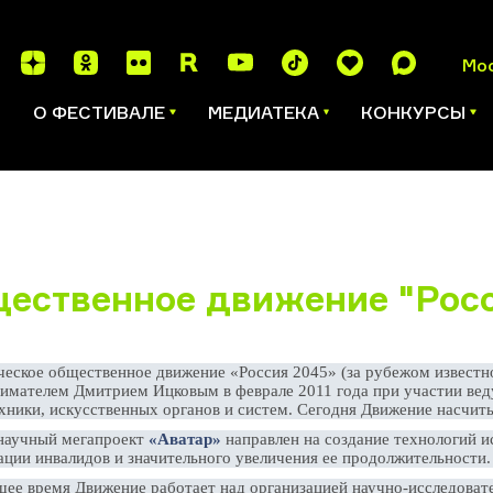
Мо
И
О ФЕСТИВАЛЕ
МЕДИАТЕКА
КОНКУРСЫ
ественное движение "Росс
ческое общественное движение «Россия 2045» (за рубежом известн
имателем Дмитрием Ицковым в феврале 2011 года при участии вед
хники, искусственных органов и систем. Сегодня Движение насчиты
научный мегапроект
«Аватар»
направлен на создание технологий и
ации инвалидов и значительного увеличения ее продолжительности.
щее время Движение работает над организацией научно-исследовате