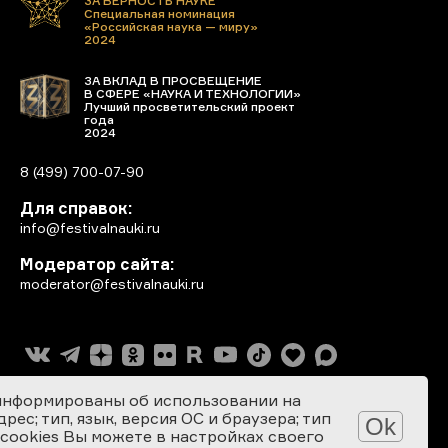
ЗА ВЕРНОСТЬ НАУКЕ
Специальная номинация
«Российская наука — миру»
2024
ЗА ВКЛАД В ПРОСВЕЩЕНИЕ
В СФЕРЕ «НАУКА И ТЕХНОЛОГИИ»
Лучший просветительский проект
года
2024
8 (499) 700-07-90
Для справок:
info@festivalnauki.ru
Модератор сайта:
moderator@festivalnauki.ru
информированы об использовании на
ес; тип, язык, версия ОС и браузера; тип
Ok
 cookies Вы можете в настройках своего