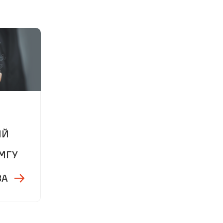
м
ИЙ
МГУ
ВА