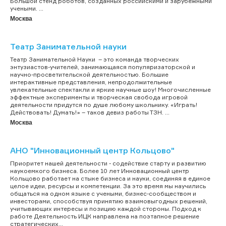
Большой стенд роботов, созданных российскими и зарубежными
учеными. ...
Москва
Театр Занимательной науки
Театр Занимательной Науки – это команда творческих
энтузиастов-учителей, занимающаяся популяризаторской и
научно-просветительской деятельностью. Большие
интерактивные представления, непродолжительные
увлекательные спектакли и яркие научные шоу! Многочисленные
эффектные эксперименты и творческая свобода игровой
деятельности придутся по душе любому школьнику. «Играть!
Действовать! Думать!» – таков девиз работы ТЗН. ...
Москва
АНО "Инновационный центр Кольцово"
Приоритет нашей деятельности - содействие старту и развитию
наукоемкого бизнеса. Более 10 лет Инновационный центр
Кольцово работает на стыке бизнеса и науки, соединяя в единое
целое идеи, ресурсы и компетенции. За это время мы научились
общаться на одном языке с учеными, бизнес-сообществом и
инвесторами, способствуя принятию взаимовыгодных решений,
учитывающих интересы и позицию каждой стороны. Подход к
работе Деятельность ИЦК направлена на поэтапное решение
стратегических...