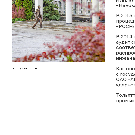
«Нанок
В 2013 
процед
«РОСНАН
В 2014
аудит 
соотве
распро
инжене
Как оп
загрузка карты...
с госу
ОАО «А
ядерно
Тольят
промыш