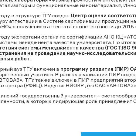
атализаторы и функциональные наноматериалы», Инно
году в структуре ТГУ создан
Центр оценки соответст
уру аттестации в Системе сертификации продукции
О» с получением аттестата компетентности до 2018 
 году экспертами органа по сертификации АНО КЦ «
системы менеджмента качества университета. По итог
тствия системы менеджмента качества (ГОСТ.ISO 90
странения на проведение научно-исследовательских
рных работ.
орный вуз ТГУ включен в
программу развития (ПИР) 
дарственным участием. В рамках реализации ПИР созд
ВТОВАЗ». ТГУ также включен в ПИР предприятий втор
го центра (РФЯЦ). Ведутся НИОКР для ОАО «АВТОВАЗ»
тинский государственный университет – системообраз
ленности, в которых лидирующая роль принадлежит С