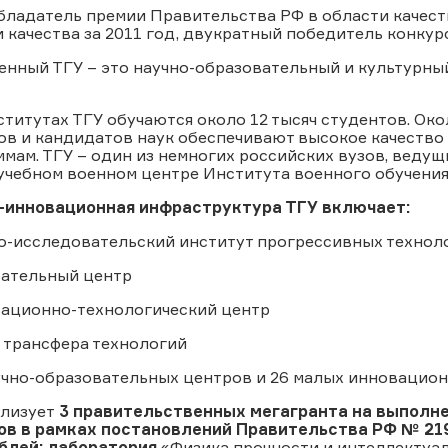
бладатель премии Правительства РФ в области качеств
 качества за 2011 год, двукратный победитель конкур
нный ТГУ – это научно-образовательный и культурны
ститутах ТГУ обучаются около 12 тысяч студентов. Ок
в и кандидатов наук обеспечивают высокое качество 
мам. ТГУ – один из немногих российских вузов, ведущ
 учебном военном центре Института военного обучения
-инновационная инфраструктура ТГУ включает:
но-исследовательский институт прогрессивных технол
тательный центр
вационно-технологический центр
 трансфера технологий
учно-образовательных центров и 26 малых инновацио
ализует
3 правительственных мегагранта на выполн
ов в рамках постановлений Правительства РФ № 219 
ублей: лаборатория
«Физика прочности и интеллектуа