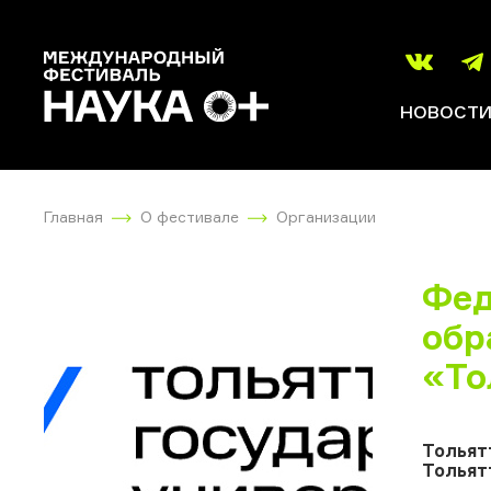
НОВОСТ
Главная
О фестивале
Организации
Фед
обр
«То
Тольят
Тольят