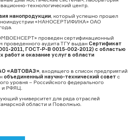
вационно-технологический центр.
вия нанопродукции
, который успешно прошел
 наноиндустрии «НАНОСЕРТИФИКА» ОАО
года.
АТОМВОЕНСЕРТ» проведен сертификационный
ам проведенного аудита ТГУ выдан
Сертификат
01-2011, ГОСТ-Р-В 0015-002-2012) с областью
 работ и оказание услуг в области
ОАО «АВТОВАЗ»
, входящего в список предприятий
ан
объединенный научно-технический совет
с
ого уровня – Российского федерального
 и РФЯЦ.
ующий университет для ряда отраслей
амарской области и Поволжью.