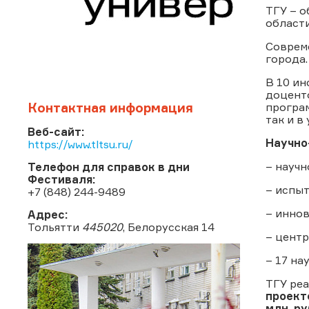
ТГУ – о
области
Совреме
города.
В 10 ин
доценто
Контактная информация
програм
так и в
Веб-сайт:
Научно
https://www.tltsu.ru/
– науч
Телефон для справок в дни
Фестиваля:
– испы
+7 (848) 244-9489
– инно
Адрес:
Тольятти
445020
, Белорусская 14
– центр
– 17 на
ТГУ ре
проект
млн. р