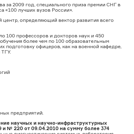
а за 2009 год, специального приза премии СНГ в
са «100 лучших вузов России».
й центр, определяющий вектор развития всего
оло 100 профессоров и докторов наук и 450
обучения более чем по 100 образовательным
их подготовку офицеров, как на военной кафедре,
 ТГУ.
огий
нных предприятий.
ение научных и научно-инфраструктурных
и № 220 от 09.04.2010 на сумму более 374
льные диагностические системы», лаборатория