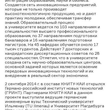
интеграция образования, науки и бизнеса.
Создается сеть инновационных предприятий,
которые не только производят
высокотехнологичную продукцию, но и дают
практику молодежи, обеспечивая трансфер
знаний. Образовательный процесс
в университете ведется по 103 направлениям и
специальностям высшего профессионального
образования, по 37 направлениям подготовки
бакалавров и 16 направлениям подготовки
магистров. На 45 кафедрах обучается около 17
тысяч студентов. Действует 7 докторских и
кандидатских диссертационных советов по 28
специальностям. Отметим, что в университете
создана сеть научно-образовательных центров,
основной задачей которых является освоение
передовых инновационных технологий и их
внедрение в реальный сектор экономики.
2 сентября 2014 г. в составе КНИТУ-КАИ открылся
Германо-российский институт новых технологий
(ГРИНТ). Партнерами КНИТУ-КАИ в данном
проекте выступили ведущие германские
инженерные вузы: Технический университет
Ильменау (ТU Ilmenau) и Университет Магдебурга