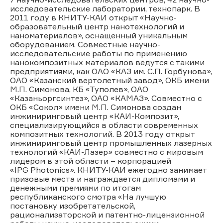
исследовательские лаборатории, технопарк. В
2011 году в КНИТУ-КАИ открыт «Научно-
образовательный центр нанотехнологий и
наноматериалов», оснащенный уникальным
оборудованием. Совместные научно-
исследовательские работы по применению
нанокомпозитных материалов ведутся с такими
предприятиями, как ОАО «КАЗ им. С.П. Горбунова»,
ОАО «Казанский вертолетный завод», ОКБ имени
М.П. Симонова, КБ «Туполев», ОАО
«Казаньоргсинтез», ОАО «КАМАЗ». Совместно с
ОКБ «Сокол» имени М.П. Симонова создан
инжиниринговый центр «КАИ-Композит»,
специализирующийся в области современных
композитных технологий. В 2013 году открыт
инжиниринговый центр промышленных лазерных
технологий «КАИ-Лазер» совместно с мировым
лидером в этой области – корпорацией
«IPG Photonics». КНИТУ-КАИ ежегодно занимает
призовые места и награждается дипломами и
денежными премиями по итогам
республиканского смотра «На лучшую
постановку изобретательской,
рационализаторской и патентно-лицензионной