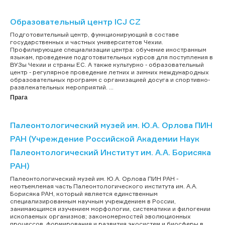
Образовательный центр ICJ CZ
Подготовительный центр, функционирующий в составе
государственных и частных университетов Чехии.
Профилирующие специализации центра: обучение иностранным
языкам, проведение подготовительных курсов для поступления в
ВУЗы Чехии и страны ЕС. А также культурно - образовательный
центр - регулярное проведение летних и зимних международных
образовательных программ с организацией досуга и спортивно-
развлекательных мероприятий. ...
Прага
Палеонтологический музей им. Ю.А. Орлова ПИН
РАН (Учреждение Российской Академии Наук
Палеонтологический Институт им. А.А. Борисяка
РАН)
Палеонтологический музей им. Ю.А. Орлова ПИН РАН -
неотъемлемая часть Палеонтологического института им. А.А.
Борисяка РАН, который является единственным
специализированным научным учреждением в России,
занимающимся изучением морфологии, систематики и филогении
ископаемых организмов; закономерностей эволюционных
процессов, формирования и развития экосистем и биосферы в