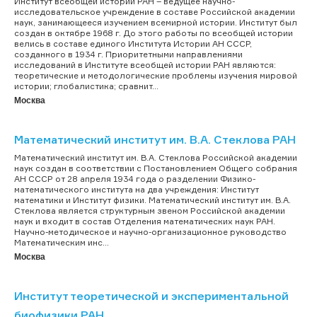
Институт всеобщей истории РАН – ведущее научно-
исследовательское учреждение в составе Российской академии
наук, занимающееся изучением всемирной истории. Институт был
создан в октябре 1968 г. До этого работы по всеобщей истории
велись в составе единого Института Истории АН СССР,
созданного в 1934 г. Приоритетными направлениями
исследований в Институте всеобщей истории РАН являются:
теоретические и методологические проблемы изучения мировой
истории; глобалистика; сравнит...
Москва
Математический институт им. В.А. Стеклова РАН
Математический институт им. В.А. Стеклова Российской академии
наук создан в соответствии с Постановлением Общего собрания
АН СССР от 28 апреля 1934 года о разделении Физико-
математического института на два учреждения: Институт
математики и Институт физики. Математический институт им. В.А.
Стеклова является структурным звеном Российской академии
наук и входит в состав Отделения математических наук РАН.
Научно-методическое и научно-организационное руководство
Математическим инс...
Москва
Институт теоретической и экспериментальной
биофизики РАН