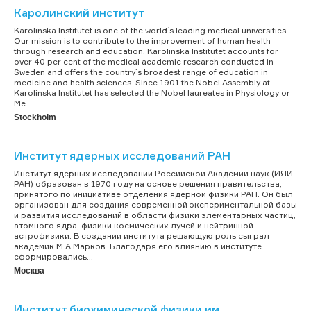
Каролинский институт
Karolinska Institutet is one of the world´s leading medical universities.
Our mission is to contribute to the improvement of human health
through research and education. Karolinska Institutet accounts for
over 40 per cent of the medical academic research conducted in
Sweden and offers the country´s broadest range of education in
medicine and health sciences. Since 1901 the Nobel Assembly at
Karolinska Institutet has selected the Nobel laureates in Physiology or
Me...
Stockholm
Институт ядерных исследований РАН
Институт ядерных исследований Российской Академии наук (ИЯИ
РАН) образован в 1970 году на основе решения правительства,
принятого по инициативе отделения ядерной физики РАН. Он был
организован для создания современной экспериментальной базы
и развития исследований в области физики элементарных частиц,
атомного ядра, физики космических лучей и нейтринной
астрофизики. В создании института решающую роль сыграл
академик М.А.Марков. Благодаря его влиянию в институте
сформировались...
Москва
Институт биохимической физики им.