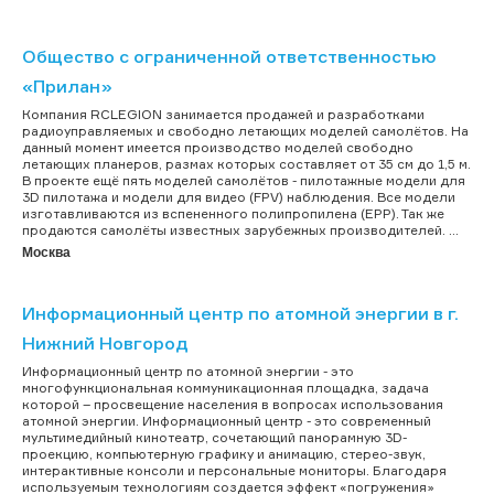
Общество с ограниченной ответственностью
«Прилан»
Компания RCLEGION занимается продажей и разработками
радиоуправляемых и свободно летающих моделей самолётов. На
данный момент имеется производство моделей свободно
летающих планеров, размах которых составляет от 35 см до 1,5 м.
В проекте ещё пять моделей самолётов - пилотажные модели для
3D пилотажа и модели для видео (FPV) наблюдения. Все модели
изготавливаются из вспененного полипропилена (EPP). Так же
продаются самолёты известных зарубежных производителей. ...
Москва
Информационный центр по атомной энергии в г.
Нижний Новгород
Информационный центр по атомной энергии - это
многофункциональная коммуникационная площадка, задача
которой – просвещение населения в вопросах использования
атомной энергии. Информационный центр - это современный
мультимедийный кинотеатр, сочетающий панорамную 3D-
проекцию, компьютерную графику и анимацию, стерео-звук,
интерактивные консоли и персональные мониторы. Благодаря
используемым технологиям создается эффект «погружения»