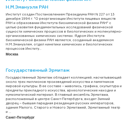
Н.М.Эмануэля РАН
Институт создан Постановлением Президиума РАН N 227 от 13
декабря 1994 г. "О реорганизации Института пищевых веществ
РАН и образовании Института биохимической физики РАН" с
целью развития фундаментальных исследований физической
сущности химических процессов в биологических и молекулярно-
организованных химических системах. Ядром Института
биохимической физики РАН является, созданный академиком
Н.М.Эмануэлем, отдел кинетики химических и биологических
процессов Институ...
Москва
Государственный Эрмитаж
Государственный Эрмитаж обладает коллекцией, насчитывающей
около трех миллионов произведений искусства и памятников
мировой культуры. В ее составе – живопись, графика, скульптура и
предметы прикладного искусства, археологические находки и
нумизматический материал. В главный ансамбль Эрмитажа,
расположенный в центре Санкт-Петербурга, входят Зимний
дворец – бывшая парадная резиденция русских императоров,
здания Малого, Старого и Нового Эрмитажей, Эрмитажный театр
и ...
Санкт-Петербург