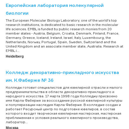
Европейская лаборатория молекулярной
биологии
The European Molecular Biology Laboratory, one of the world's top
research institutions, is dedicated to basic research in the molecular
life sciences. EMBL is funded by public research monies from 20
member states - Austria, Belgium, Croatia, Denmark, Finland, France,
Germany, Greece, Iceland, Ireland, Israel, Italy, Luxembourg, the
Netherlands, Norway, Portugal, Spain, Sweden, Switzerland and the
United Kingdom and an associate member state, Australia. Research at
EMBL i...
Heidelberg
Колледж декоративно-прикладного искусства
им. К.Фаберже № 36
Колледж готовит специалистов для ювелирной отрасли и малого
предпринимательства в области декоративно-прикладного и
народного искусства. 17 марта 1998 года Колледжу присвоено
имя Карла Фаберже за воссоздание русской ювелирной культуры
и популяризации наследия Карла Фаберже. В колледже создан и
работает Ресурсный центр по подготовке ювелиров, в состав
которого входит творческая ювелирная мастерская, мастерская
приближенная к условия реального ювелирного производства,
лаборатор...
Москва