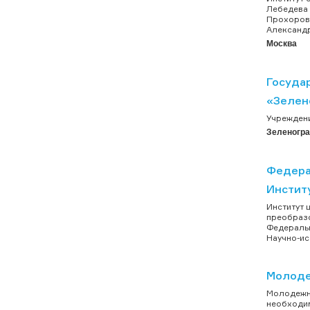
Лебедева 
Прохоров.
Александр
Москва
Госуда
«Зелен
Учреждени
Зеленогр
Федера
Инстит
Институт 
преобразо
Федеральн
Научно-ис
Молоде
Молодежно
необходим