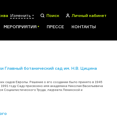
сква
Изменить
Поиск
Личный кабинет
МЕРОПРИЯТИЯ
ПРЕССЕ
КОНТАКТЫ
ПОИСК
Главный ботанический сад им. Н.В. Цицина
ких садов Европы. Решение о его создании было принято в 1945
В 1991 году Саду присвоено имя академика Николая Васильевича
оя Социалистического Труда, лауреата Ленинской и
ого