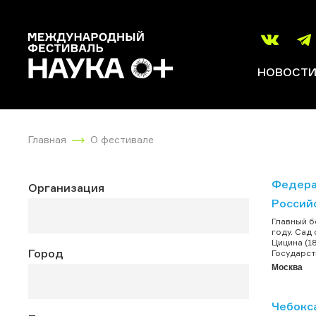
НОВОСТ
Главная
О фестивале
Федера
Организация
Россий
Главный б
году. Сад
Цицина (1
Город
Государст
Москва
Чебокс