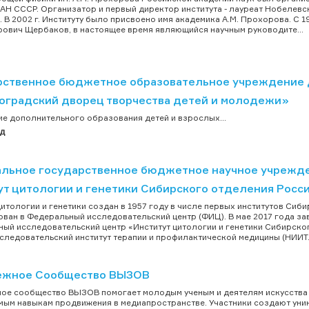
АН СССР. Организатор и первый директор института - лауреат Нобелевс
 В 2002 г. Институту было присвоено имя академика А.М. Прохорова. C 1
ович Щербаков, в настоящее время являющийся научным руководите...
рственное бюджетное образовательное учреждение 
оградский дворец творчества детей и молодежи»
е дополнительного образования детей и взрослых...
ад
льное государственное бюджетное научное учрежд
ут цитологии и генетики Сибирского отделения Росс
цитологии и генетики создан в 1957 году в числе первых институтов Сиби
ван в Федеральный исследовательский центр (ФИЦ). В мае 2017 года за
ый исследовательский центр «Институт цитологии и генетики Сибирско
следовательский институт терапии и профилактической медицины (НИИТ.
жное Сообщество ВЫЗОВ
е сообщество ВЫЗОВ помогает молодым ученым и деятелям искусства с
ым навыкам продвижения в медиапространстве. Участники создают уник