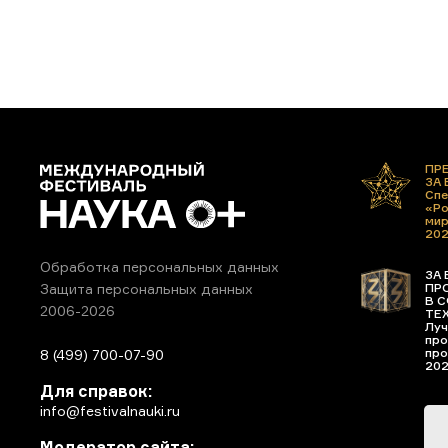
ПР
ЗА
Спе
«Ро
ми
20
Обработка персональных данных
ЗА 
ПР
Защита персональных данных
В С
2006-2026
ТЕ
Луч
про
про
8 (499) 700-07-90
20
Для справок:
info@festivalnauki.ru
Модератор сайта: