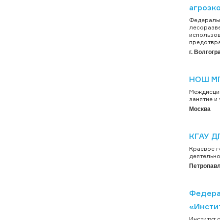
агроэк
Федеральн
лесоразве
использов
предотвра
г. Волгогр
НОШ МГ
Междисцип
занятие и
Москва
КГАУ Д
Краевое 
деятельно
Петропавл
Федера
«Инстит
Институт 