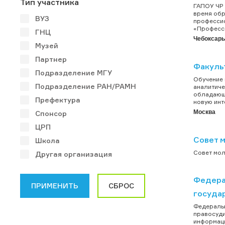
Тип участника
ГАПОУ ЧР 
время обр
ВУЗ
профессио
«Професси
ГНЦ
Чебоксар
Музей
Партнер
Факуль
Подразделение МГУ
Обучение 
Подразделение РАН/РАМН
аналитиче
обладающи
Префектура
новую инт
Москва
Спонсор
ЦРП
Совет 
Школа
Совет мол
Другая организация
Федера
госуда
Федеральн
правосуди
информаци