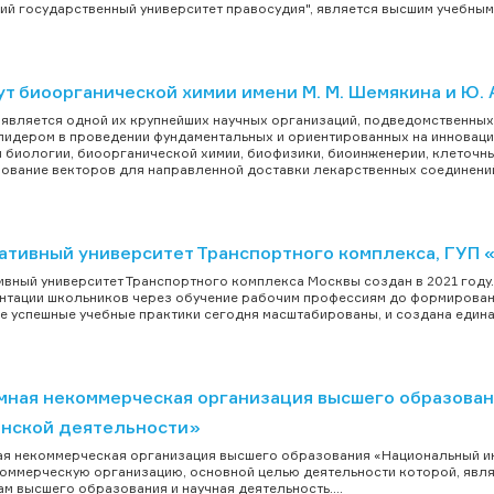
ий государственный университет правосудия", является высшим учебным з
т биоорганической химии имени М. М. Шемякина и Ю. 
вляется одной их крупнейших научных организаций, подведомственных 
лидером в проведении фундаментальных и ориентированных на инновации
 биологии, биоорганической химии, биофизики, биоинженерии, клеточн
ование векторов для направленной доставки лекарственных соединений)
ативный университет Транспортного комплекса, ГУП
вный университет Транспортного комплекса Москвы создан в 2021 году. 
тации школьников через обучение рабочим профессиям до формировани
се успешные учебные практики сегодня масштабированы, и создана едина
мная некоммерческая организация высшего образова
нской деятельности»
я некоммерческая организация высшего образования «Национальный ин
оммерческую организацию, основной целью деятельности которой, явл
м высшего образования и научная деятельность....