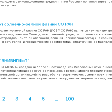
молодежь с инновационными предприятиями России и популяризирует оте
 искусства....
ут солнечно-земной физики СО РАН
солнечно-земной физики СО РАН (ИСЗФ СО РАН) является научным центр
я исследованиями Солнца, межпланетной среды, околоземного космичес
стероидно-кометной опасности, влияния космической погоды на космич
 – в сети гелио- и геофизических обсерваторий, стратегическое располож
 "ВНИВИПФиТ"
ИВИПФиТ», созданный более 50 лет назад, как Всесоюзный научно-иссл
яет собой передовое научное учреждение ветеринарного профиля Росси
тельской организацией по разработке теоретических основ и практич
зяйственных животных, осуществляет координацию научных исследований
2
3
4
5
...
100