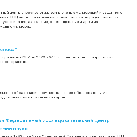
чный центр агроэкологии, комплексных мелиораций и защитного
ания ФНЦ является получение новых знаний по рациональному
устынивание, засоление, осолонцевание и др.) и их
ксных мелиора...
смоса"
 развития МГУ на 2020-2030 гг. Приоритетное направление:
 пространства...
ального образования, осуществляющее образовательную
дготовки педагогических кадров....
ки Федеральный исследовательский центр
демии наук»
ван в 1982 г. на базе Отделения А Физического института им. П.Н.