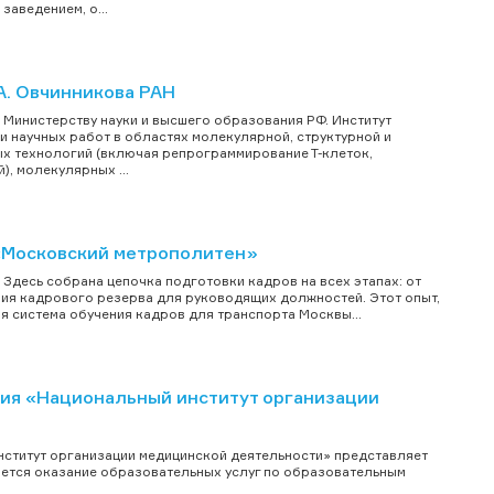
аведением, о...
А. Овчинникова РАН
Министерству науки и высшего образования РФ. Институт
 научных работ в областях молекулярной, структурной и
ых технологий (включая репрограммирование Т-клеток,
, молекулярных ...
 «Московский метрополитен»
Здесь собрана цепочка подготовки кадров на всех этапах: от
я кадрового резерва для руководящих должностей. Этот опыт,
я система обучения кадров для транспорта Москвы...
ния «Национальный институт организации
ститут организации медицинской деятельности» представляет
яется оказание образовательных услуг по образовательным