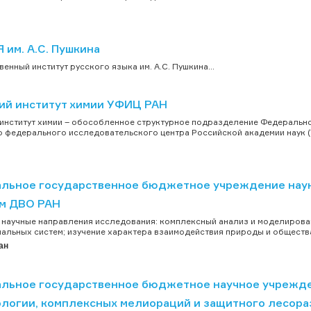
Я им. А.С. Пушкина
венный институт русского языка им. А.С. Пушкина...
ий институт химии УФИЦ РАН
институт химии – обособленное структурное подразделение Федеральн
 федерального исследовательского центра Российской академии наук (
льное государственное бюджетное учреждение наук
м ДВО РАН
научные направления исследования: комплексный анализ и моделирова
альных систем; изучение характера взаимодействия природы и общества 
ан
льное государственное бюджетное научное учрежд
ологии, комплексных мелиораций и защитного лесора