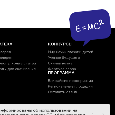
АТЕКА
КОНКУРСЫ
лерея
Мир науки глазами детей
алерея
Ученые будущего
-популярные статьи
Снимай науку!
алы для скачивания
Формула слова
ПРОГРАММА
Ближайшие мероприятия
Региональные площадки
Оставить отзыв
информированы об использовании на
ес; тип, язык, версия ОС и браузера; тип