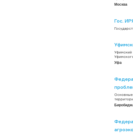
Москва
Гос. ИР
Государст
Уфимск
Уфимский 
Уфимского
Уфа
Федера
пробле
Основные 
территори
Биробидж
Федера
агроэк