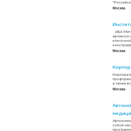
"Российск
Москва
Институ
ИБХ РАН я
является 
клеточной
конструир
Москва
Корпор
Корпорати
профориен
а также в
Москва
Автоно
медици
Автономна
собой нек
программа