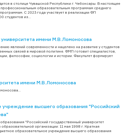
ится в столице Чувашской Республики г. Чебоксары. В настоящее
ым профессиональным образовательным программам среднего
рограммам. С 2023 года участвует в реализации ФП
 студентов из...
 университета имени М.В.Ломоносова
нию явлений современности и нацелено на развитие у студентов
венных связей в мировой политике. ФМП готовит специалистов,
ии, философии, социологии и истории. Факультет формирует
рситета имени М.В.Ломоносова
моносова...
 учреждение высшего образования "Российский
ева"
образования "Российский государственный университет
 образовательной организации: 11 мая 1998 г. Краткая
джетное образовательное учреждение высшего образования