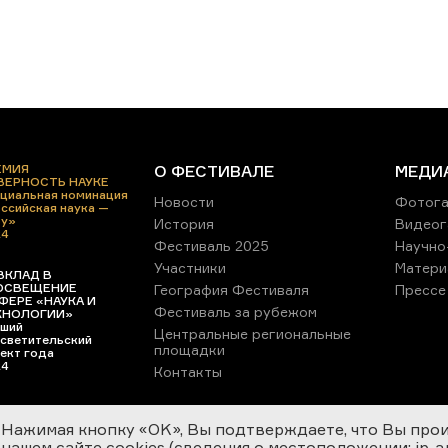
ЕМИЯ
О ФЕСТИВАЛЕ
МЕДИ
 ВЕРНОСТЬ НАУКЕ
циальная номинация
Новости
Фотога
ссийская наука —
ру»
История
Видеог
24
Фестиваль 2025
Научно
Участники
Матери
ВКЛАД В
ОСВЕЩЕНИЕ
География Фестиваля
Прессе
ФЕРЕ «НАУКА И
Фестиваль за рубежом
ХНОЛОГИИ»
ший
Центральные региональные
светительский
площадки
ект года
24
Контакты
Нажимая кнопку «OK», Вы подтверждаете, что Вы про
нашем сайте cookies (сведения о местоположении; ip-адр