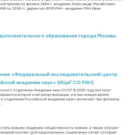
кой премии по физике 1964 г. академик Александр Михайлович
998 по 2018 гг. директор ИОФ РАН - академик РАН Иван
дополнительного образования города Москвы
ение «Федеральный исследовательский центр
ийской академии наук» (ИЦиГ СО РАН)
рского отделения Академии наук СССР. В 2015 году институт
вершился второй этап реорганизации, и в настоящее время
го отделения Российской академии наук» включает три филиала:
..
тать новыми лидерами общественного мнения, а также обучает
альный контент для национальных социальных сетей, который