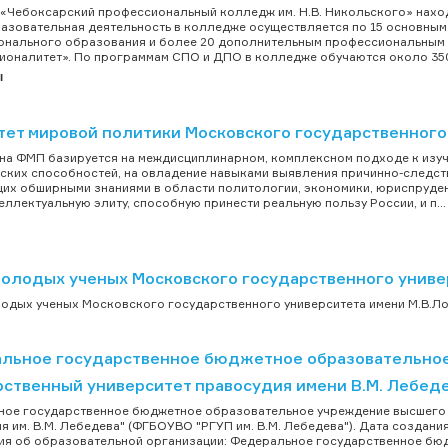
«Чебоксарский профессиональный колледж им. Н.В. Никольского» наход
азовательная деятельность в колледже осуществляется по 15 основн
нального образования и более 20 дополнительным профессиональным п
оналитет». По программам СПО и ДПО в колледже обучаются около 3500
ы
тет мировой политики Московского государственного
на ФМП базируется на междисциплинарном, комплексном подходе к изуче
ских способностей, на овладение навыками выявления причинно-следст
х обширными знаниями в области политологии, экономики, юриспруденц
еллектуальную элиту, способную принести реальную пользу России, и п...
молодых ученых Московского государственного униве
одых ученых Московского государственного университета имени М.В.Ло
льное государственное бюджетное образовательное
рственный университет правосудия имени В.М. Лебед
ое государственное бюджетное образовательное учреждение высшего 
я им. В.М. Лебедева" (ФГБОУВО "РГУП им. В.М. Лебедева"). Дата создания
я об образовательной организации: Федеральное государственное бю