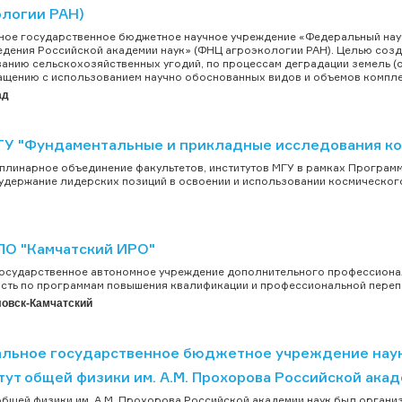
ологии РАН)
ое государственное бюджетное научное учреждение «Федеральный нау
дения Российской академии наук» (ФНЦ агроэкологии РАН). Целью созд
анию сельскохозяйственных угодий, по процессам деградации земель (оп
щению с использованием научно обоснованных видов и объемов компле
ад
У "Фундаментальные и прикладные исследования ко
линарное объединение факультетов, институтов МГУ в рамках Программы
 удержание лидерских позиций в освоении и использовании космического
ПО "Камчатский ИРО"
государственное автономное учреждение дополнительного профессион
сть по программам повышения квалификации и профессиональной перепо
овск-Камчатский
льное государственное бюджетное учреждение нау
ут общей физики им. А.М. Прохорова Российской ака
общей физики им. А.М. Прохорова Российской академии наук был организо