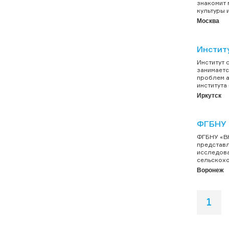
знакомит 
культуры и
Москва
Инстит
Институт 
занимаетс
проблем а
института
Иркутск
ФГБНУ
ФГБНУ «ВН
представл
исследова
сельскохо
Воронеж
1