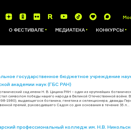
Мо
И
О ФЕСТИВАЛЕ
МЕДИАТЕКА
КОНКУРСЫ
льное государственное бюджетное учреждение науки 
ской академии наук (ГБС РАН)
отанический сад имени Н. В. Цицина РАН – один из крупнейших ботаничес
 стал символом победы нашего народа в Великой Отечественной войне. 
898-1980), выдающегося ботаника, генетика и селекционера, дважды Гер
венной премий, руководившего Садом со дня основания в течение 35 л...
арский профессиональный колледж им. Н.В. Никольск