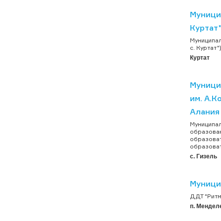
Муници
Куртат
Муниципа
с. Куртат"
Куртат
Муници
им. А.
Алания
Муниципал
образован
образоват
образоват
с. Гизель
Муници
ДДТ "Ритм
п. Мендел