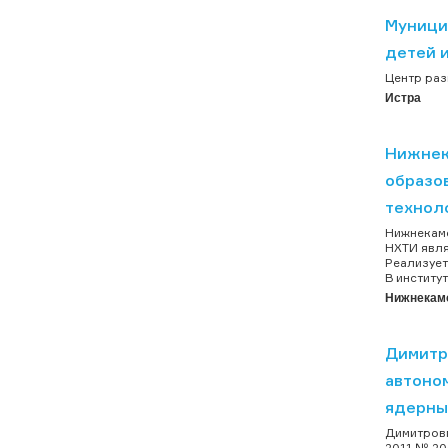
Муници
детей 
Центр раз
Истра
Нижнек
образо
технол
Нижнекамс
НХТИ явля
Реализует
В институ
Нижнекам
Димитр
автоно
ядерны
Димитровг
2011 № 20