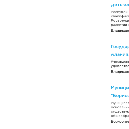
детско
Республик
квалифика
Росвоенце
развитии 
Владикав
Госуда
Алания
Учреждени
удовлетво
Владикав
Муници
"Борис
Муниципа
основании
существую
общеобраз
Борисогле