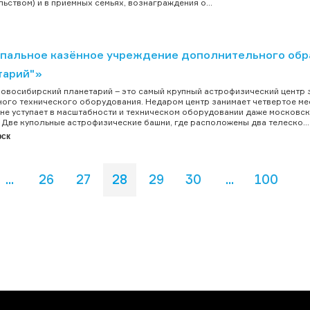
льством) и в приемных семьях, вознаграждения о...
пальное казённое учреждение дополнительного обр
тарий"»
овосибирский планетарий – это самый крупный астрофизический центр 
ого технического оборудования. Недаром центр занимает четвертое мест
не уступает в масштабности и техническом оборудовании даже московс
 Две купольные астрофизические башни, где расположены два телеско...
рск
...
26
27
28
29
30
...
100