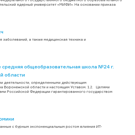
ельский ядерный университет «МИФИ». На основании приказа
ич
я заболеваний, а также медицинская техника и
средняя общеобразовательная школа №24 г.
й области
ами деятельности, определенными действующим
а Воронежской области и настоящим Уставом. 1.2. Целями
нами Российской Федерации гарантированного государством
омики
занные с бурным экспоненциальным ростом влияния ИТ-