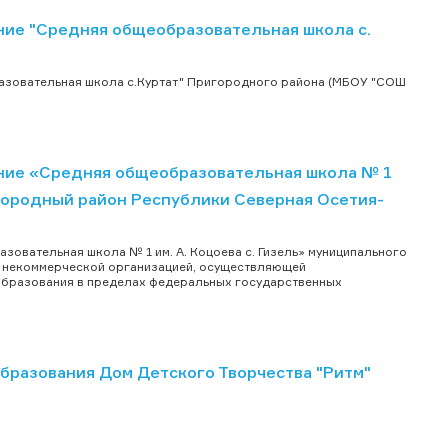
е "Средняя общеобразовательная школа с.
зовательная школа с.Куртат" Пригородного района (МБОУ "СОШ
ие «Средняя общеобразовательная школа № 1
игородный район Республики Северная Осетия-
вательная школа № 1 им. А. Коцоева с. Гизель» муниципального
я некоммерческой организацией, осуществляющей
образования в пределах федеральных государственных
разования Дом Детского Творчества "Ритм"