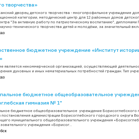
го творчества»
анский дворец детского творчества - многопрофильное учреждение до
ционной категории, методический центр для 12 районных домов детско
нтра "За активную работу по патриотическому воспитанию", дипломами
научно-технического творчества детей и молодёжи, за значительный вкла
каз
рственное бюджетное учреждение «Институт истории
»
е является некоммерческой организацией, осуществляющей деятельност
рения духовных и иных нематериальных потребностей граждан. Тип учреж
каз
пальное бюджетное общеобразовательное учреждени
оглебская гимназия № 1"
льное бюджетное общеобразовательное учреждение Борисоглебского г
 постановления администрации Борисоглебского городского округа Вор
щего муниципального общеобразовательного учреждения «Борисоглебс
овательного учреждения «Борисог...
бск