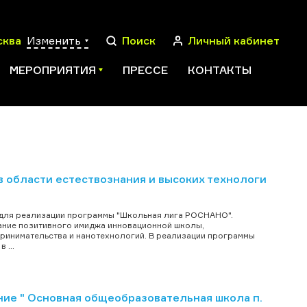
сква
Изменить
Поиск
Личный кабинет
МЕРОПРИЯТИЯ
ПРЕССЕ
КОНТАКТЫ
ПОИСК
 области естествознания и высоких технологи
для реализации программы "Школьная лига РОСНАНО".
ание позитивного имиджа инновационной школы,
принимательства и нанотехнологий. В реализации программы
 ...
е " Основная общеобразовательная школа п.