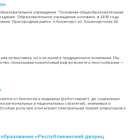
он
еобразовательное учреждение "Основная общеобразовательная
создания: Образовательное учреждение основано в 1935 году.
ания, Пригородный район, п.Алханчурт, ул. Алханчуртская,18.
 уже не выставка, но и не музей в традиционном понимании. Мы
йство, показзывая коралловый риф во всем его многообразии —
У
ается от биологии и медицины (робот-хирург), до социальных
а региональных и национальных стратегий), знаниевых и
 Особую роль при этом играет спектральная теория операторов и
образования «Республиканский дворец