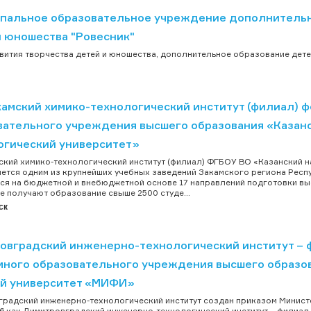
пальное образовательное учреждение дополнительно
и юношества "Ровесник"
вития творчества детей и юношества, дополнительное образование детей.
амский химико-технологический институт (филиал) 
вательного учреждения высшего образования «Казан
огический университет»
кий химико-технологический институт (филиал) ФГБОУ ВО «Казанский н
ется одним из крупнейших учебных заведений Закамского региона Респуб
ся на бюджетной и внебюджетной основе 17 направлений подготовки вы
те получают образование свыше 2500 студе...
ск
овградский инженерно-технологический институт – 
много образовательного учреждения высшего образо
й университет «МИФИ»
радский инженерно-технологический институт создан приказом Министе
6 как Димитровградский инженерно-технологический институт – филиа