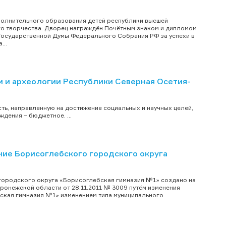
полнительного образования детей республики высшей
го творчества. Дворец награждён Почётным знаком и дипломом
 Государственной Думы Федерального Собрания РФ за успехи в
...
 и археологии Республики Северная Осетия-
ь, направленную на достижение социальных и научных целей,
дения – бюджетное. ...
е Борисоглебского городского округа
ородского округа «Борисоглебская гимназия №1» создано на
онежской области от 28.11.2011 № 3009 путём изменения
кая гимназия №1» изменением типа муниципального