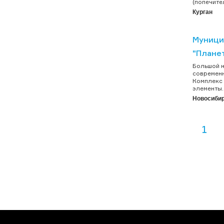
(попечите
Курган
Муници
"Плане
Большой н
современн
Комплекс 
элементы.
Новосиби
1