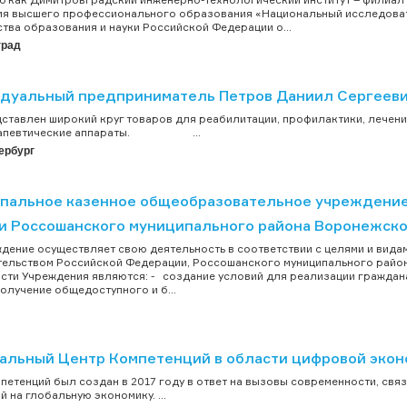
я высшего профессионального образования «Национальный исследоват
тва образования и науки Российской Федерации о...
град
дуальный предприниматель Петров Даниил Сергеев
дставлен широкий круг товаров для реабилитации, профилактики, лечени
рапевтические аппараты. ...
ербург
пальное казенное общеобразовательное учреждение 
и Россошанского муниципального района Воронежско
ждение осуществляет свою деятельность в соответствии с целями и вид
ельством Российской Федерации, Россошанского муниципального район
сти Учреждения являются: - создание условий для реализации гражда
получение общедоступного и б...
альный Центр Компетенций в области цифровой экон
петенций был создан в 2017 году в ответ на вызовы современности, свя
й на глобальную экономику. ...