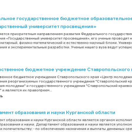
льное государственное бюджетное образовательное
арственный университет просвещения»
яется приоритетным направлением развития Федерального государств
ия «Государственный университет просвещения», его ученые проводят 
нитарный, физико-математический и естественно-научный блоки. Униве
ния и экспериментальные разработки. Ученые нашего вуза ведут успешную
рственное бюджетное учреждение Ставропольского 
венное бюджетное учреждение Ставропольского края «Центр молодежных
яния реорганизуемых государственного учреждения "Ставропольский кр
ия молодежи" и государственного учреждения "Ставропольский краевой
 и является их правопреем...
ль
амент образования и науки Курганской области
нт образования и науки Курганской области является органом исполни
бразования и науки. Департамент образования и науки является уполно
е и попечительству; - по обеспечению назначения и выплаты денежных с