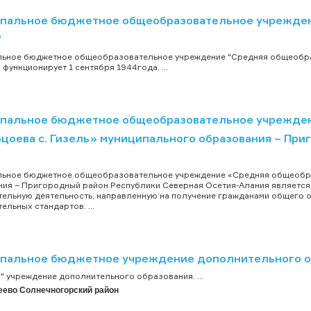
пальное бюджетное общеобразовательное учреждени
"
льное бюджетное общеобразовательное учреждение "Средняя общеобра
) функционирует 1 сентября 1944года. ...
пальное бюджетное общеобразовательное учрежден
Коцоева с. Гизель» муниципального образования – Пр
ьное бюджетное общеобразовательное учреждение «Средняя общеобразо
ия – Пригородный район Республики Северная Осетия-Алания являетс
ельную деятельность, направленную на получение гражданами общего 
ельных стандартов. ...
пальное бюджетное учреждение дополнительного об
" учреждение дополнительного образования. ...
еево Солнечногорский район