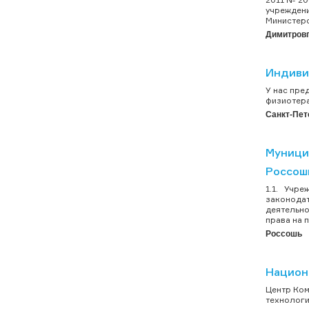
учреждени
Министерс
Димитров
Индиви
У нас пре
физиоте
Санкт-Пет
Муници
Россош
1.1. Учре
законодат
деятельно
права на 
Россошь
Национ
Центр Ком
технологи