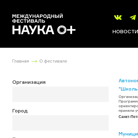
НОВОСТ
Главная
О фестивале
Автоно
Организация
"Школь
Организац
Программа
ориентиро
Город
приняли у
Санкт-Пет
Муници