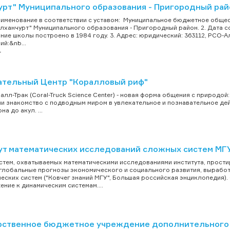
урт" Муниципального образования - Пригородный рай
именование в соответствии с уставом: Муниципальное бюджетное общ
Алханчурт" Муниципального образования - Пригородный район. 2. Дата 
ние школы построено в 1984 году. 3. Адрес: юридический: 363112, РСО-Ал
ий:&nb...
т
ательный Центр "Коралловый риф"
алл-Трак (Coral-Truck Science Center) - новая форма общения с природой:
и знакомство с подводным миром в увлекательное и познавательное де
на до акул. ...
ут математических исследований сложных систем МГ
стем, охватываемых математическими исследованиями института, простир
глобальные прогнозы экономического и социального развития, выработк
еских систем ("Ковчег знаний МГУ", Большая российская энциклопедия).
ение к динамическим системам....
рственное бюджетное учреждение дополнительного 