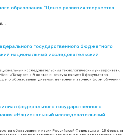
го образования "Центр развития творчества
 ...
федерального государственного бюджетного
ский национальный исследовательский
ациональный исследовательский технологический университет».
лики Татарстан. В состав института входят 5 факультетов.
сшего образования дневной, вечерней и заочной форм обучения.
филиал федерального государственного
вания «Национальный исследовательский
рства образования и науки Российской Федерации от 18 февраля
л Федерального государственного бюджетного образовательного