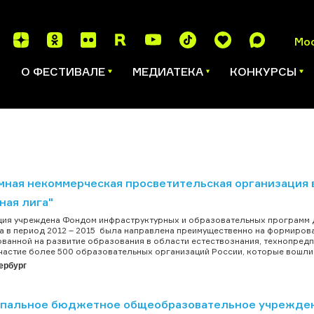
Мо
И
О ФЕСТИВАЛЕ
МЕДИАТЕКА
КОНКУРСЫ
мная некоммерческая просветительская организация в
ная лига"
ия учреждена Фондом инфраструктурных и образовательных программ 
 в период 2012 – 2015 была направлена преимущественно на формиров
ванной на развитие образования в области естествознания, технопред
частие более 500 образовательных организаций России, которые вошли в
ербург
пальное бюджетное общеобразовательное учреждени