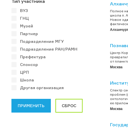
Тип участника
Алханч
ВУЗ
Полное на
школа п. 
ГНЦ
Новое зда
фактическ
Музей
Алханчур
Партнер
Подразделение МГУ
Познав
Подразделение РАН/РАМН
Центр Кор
Префектура
превратил
от планкто
Спонсор
Москва
ЦРП
Школа
Инстит
Другая организация
Спектр си
проблем (
онтологич
ее прилож
Москва
Госуда