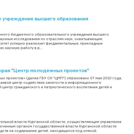
 учреждение высшего образования
енного бюджетного образовательного учреждения высшего
научные исследования по отраслям наук, охватывающим
рситет успешно реализует фундаментальные, прикладные
 научную работу в р...
края "Центр молодежных проектов"
 проектов» (далее ГБУ СК "ЦМП") образовано 07 мая 2010 года,
аевой центр содействия занятости и информационного
 центр гражданского и патриотического воспитания детей и
тельной власти Курганской области, осуществляющим управление
моченным органом государственной власти Курганской области:
редств на содержание детей, находящихся под опекой