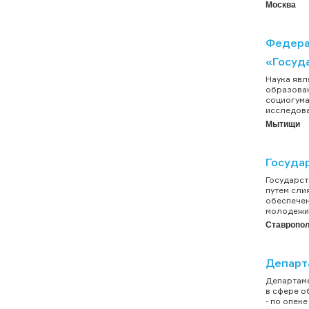
Москва
Федера
«Госуд
Наука явл
образован
социогума
исследова
Мытищи
Госуда
Государст
путем сли
обеспечен
молодежи"
Ставропо
Департ
Департаме
в сфере о
- по опек