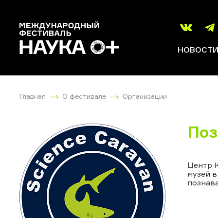
НОВОСТ
Главная
О фестивале
Организации
Поз
Центр К
музей 
познава