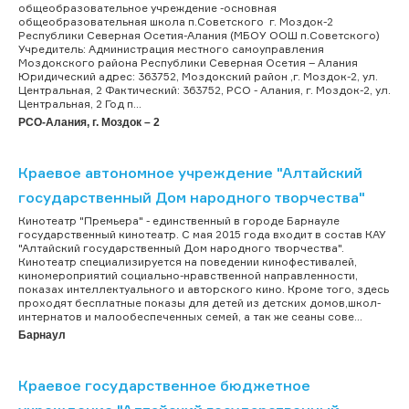
общеобразовательное учреждение -основная
общеобразовательная школа п.Советского г. Моздок-2
Республики Северная Осетия-Алания (МБОУ ООШ п.Советского)
Учредитель: Администрация местного самоуправления
Моздокского района Республики Северная Осетия – Алания
Юридический адрес: 363752, Моздокский район ,г. Моздок-2, ул.
Центральная, 2 Фактический: 363752, РСО - Алания, г. Моздок-2, ул.
Центральная, 2 Год п...
РСО-Алания, г. Моздок – 2
Краевое автономное учреждение "Алтайский
государственный Дом народного творчества"
Кинотеатр "Премьера" - единственный в городе Барнауле
государственный кинотеатр. С мая 2015 года входит в состав КАУ
"Алтайский государственный Дом народного творчества".
Кинотеатр специализируется на поведении кинофестивалей,
киномероприятий социально-нравственной направленности,
показах интеллектуального и авторского кино. Кроме того, здесь
проходят бесплатные показы для детей из детских домов,школ-
интернатов и малообеспеченных семей, а так же сеаны сове...
Барнаул
Краевое государственное бюджетное