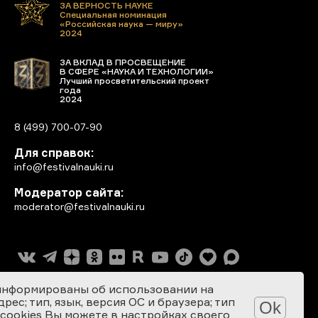
ЗА ВЕРНОСТЬ НАУКЕ
Специальная номинация
«Российская наука — миру»
2024
ЗА ВКЛАД В ПРОСВЕЩЕНИЕ
В СФЕРЕ «НАУКА И ТЕХНОЛОГИИ»
Лучший просветительский проект
года
2024
8 (499) 700-07-90
Для справок:
info@festivalnauki.ru
Модератор сайта:
moderator@festivalnauki.ru
информированы об использовании на
ес; тип, язык, версия ОС и браузера; тип
Ok
 cookies Вы можете в настройках своего