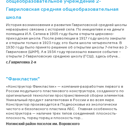
общеобразовательное учреждение 2-
Гавриловская средняя общеобразовательная
школа
История возникновения и развития Гавриловской средней школы
неразрывно связана с историей села. По инициативе и на деньги
помещика И.А. Сатина в 1905 году была открыта цирковно-
приходская школа. После революции в 1917 году школу закрыли
и открыли только в 1923 году, это была школа четырехлетка. В
1930 году было принято решение об открытии школы 7-летки во 2-
Гавриловке (ШКМ), А в 1934 году произошло важное событие –
открыли 2-Гавриловскую среднюю школу (ГСШ), здесь обуча...
с.Гавриловка 2-я
"Фанкластик"
«Конструктор Фанкластик» — компания-разработчик первого в
России модульного пластикового конструктора, созданного по
оригинальной технологии пространственной сборки элементов.
Уникальный продукт запатентован в России и во всем мире.
Конструктор производится в Подмосковье из экологически
чистого и безопасного пластика АБС. Главная особенность
конструктора — наличие трех типов соединений: плоскость-
плоскость, торец-торец и плоскость-тор...
Ногинский район поселок им. Воровского