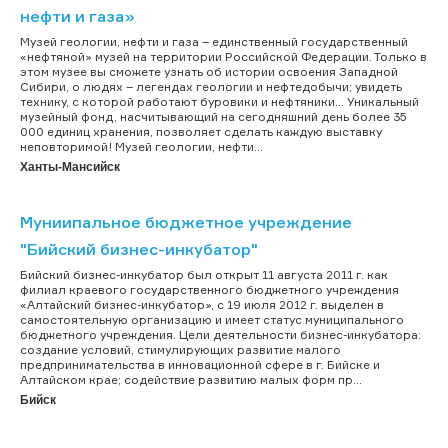
нефти и газа»
Музей геологии, нефти и газа – единственный государственный
«нефтяной» музей на территории Российской Федерации. Только в
этом музее вы сможете узнать об истории освоения Западной
Сибири, о людях – легендах геологии и нефтедобычи; увидеть
технику, с которой работают буровики и нефтяники… Уникальный
музейный фонд, насчитывающий на сегодняшний день более 35
000 единиц хранения, позволяет сделать каждую выставку
неповторимой! Музей геологии, нефти...
Ханты-Мансийск
Муниипальное бюджетное учреждение
"Бийский бизнес-инкубатор"
Бийский бизнес-инкубатор был открыт 11 августа 2011 г. как
филиал краевого государственного бюджетного учреждения
«Алтайский бизнес-инкубатор», с 19 июля 2012 г. выделен в
самостоятельную организацию и имеет статус муниципального
бюджетного учреждения. Цели деятельности бизнес-инкубатора:
создание условий, стимулирующих развитие малого
предпринимательства в инновационной сфере в г. Бийске и
Алтайском крае; содействие развитию малых форм пр...
Бийск