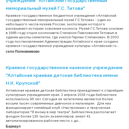
учреждение "Алтайский государственный
мемориальный музей Г.С. Титова"
Краевое государственное бюджетное учреждение «Алтайский
государственный мемориальный музей Г.С.Титова» - один из
небольшого числа музеев России, экспозиции которого
раскрывают историю освоения космоса. Музей Г.С.Титова основан
в 1965 году отцом космонавта Степаном Павловичем Титовым в
здании школы-семилетки, где учился Герман Степанович. В 2002
году постановлением Администрации Алтайского края создано
краевое государственное учреждение культуры «Алтайский го...
село Полковниково
Краевое государственное казенное учреждение
"Алтайская краевая детская библиотека имени
Н.К. Крупской"
Алтайская краевая детская библиотека принадлежит к старейшим
культурным учреждениям края. 2 апреля 2015 года библиотеке
исполнилось 95 лет. Сегодня ее читателями являются более
восьми тысяч современных девчонок и мальчишек. Для них
функционируют семейный клуб «Настроение» и творческая
лаборатория "Я вхожу в мир театра". Библиотека располагает
фондом более 130 тысяч экземпляров, имеет 41
автоматизированное рабочее место с до...
Барнаул