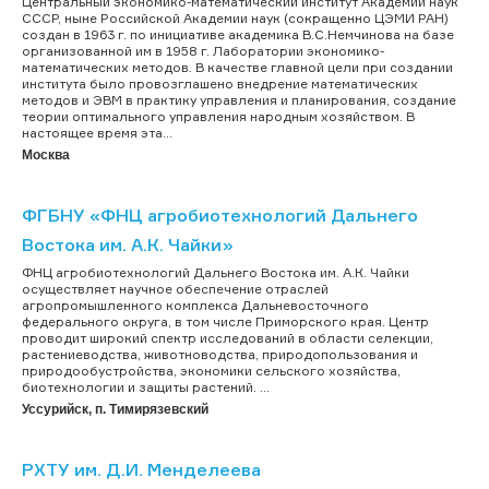
Центральный экономико-математический институт Академии наук
СССР, ныне Российской Академии наук (сокращенно ЦЭМИ РАН)
создан в 1963 г. по инициативе академика В.С.Немчинова на базе
организованной им в 1958 г. Лаборатории экономико-
математических методов. В качестве главной цели при создании
института было провозглашено внедрение математических
методов и ЭВМ в практику управления и планирования, создание
теории оптимального управления народным хозяйством. В
настоящее время эта...
Москва
ФГБНУ «ФНЦ агробиотехнологий Дальнего
Востока им. А.К. Чайки»
ФНЦ агробиотехнологий Дальнего Востока им. А.К. Чайки
осуществляет научное обеспечение отраслей
агропромышленного комплекса Дальневосточного
федерального округа, в том числе Приморского края. Центр
проводит широкий спектр исследований в области селекции,
растениеводства, животноводства, природопользования и
природообустройства, экономики сельского хозяйства,
биотехнологии и защиты растений. ...
Уссурийск, п. Тимирязевский
РХТУ им. Д.И. Менделеева