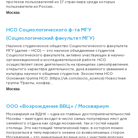
протезов пользователей из 17 стран мира среди которых
пользователи из России...
Москва
НСО Социологического ф-та МГУ
(Социологический факультет МГУ)
Научное студенческое общество Социологического факультета
МГУ (далее – НСО) — это научное объединение студентов
Социологического факультета, активно участвующих в научно-
организационной и исследовательской работе. НСО
осуществляет свою деятельность на принципах самоуправления,
открытого характера деятельности, духа взаимного уважения и
культуры научного общения студентов. Экосистема НСО:
Основная группа НСО: (https://vk.com/socio_science) Новостная
группа "Гранты, конфер...
Москва
ООО «Возрождение ВВЦ» / Москвариум
Москвариум на ВДНХ – одна из главных достопримечательностей
Москвы – ежегодно входит в число самых популярных мест для
семейного отдыха как среди москвичей, так и гостей нашей
столицы. Это настоящий тематический парк, в котором можно
погрузиться в тему мирового океана со всевозможных сторон.
Москвариум – это уникальные водные шоу с участием морских