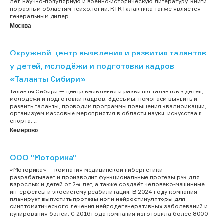
лет, научно-популярную и военно-историческую литературу, книги
по разным областям психологии. КТК Галактика также является
генеральным дилер...
Москва
Окружной центр выявления и развития талантов
у детей, молодёжи и подготовки кадров
«Таланты Сибири»
Таланты Сибири — центр выявления и развития талантов у детей,
молодежи и подготовки кадров. Здесь мы: помогаем выявить и
развить таланты, проводим программы повышения квалификации,
организуем массовые мероприятия в области науки, искусства и
спорта. ...
Кемерово
ООО "Моторика"
«Моторика» — компания медицинской кибернетики:
разрабатывает и производит функциональные протезы рук для
взрослых и детей от 2-х лет, а также создаёт человеко-машинные
интерфейсы и экосистему реабилитации. В 2024 году компания
планирует выпустить протезы ног и нейростимуляторы для
симптоматического лечения нейродегенеративных заболеваний и
купирования болей. С 2016 года компания изготовила более 8000