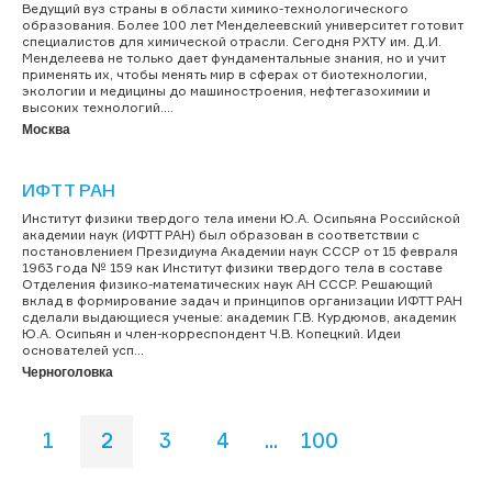
Ведущий вуз страны в области химико-технологического
образования. Более 100 лет Менделеевский университет готовит
специалистов для химической отрасли. Сегодня РХТУ им. Д.И.
Менделеева не только дает фундаментальные знания, но и учит
применять их, чтобы менять мир в сферах от биотехнологии,
экологии и медицины до машиностроения, нефтегазохимии и
высоких технологий....
Москва
ИФТТ РАН
Институт физики твердого тела имени Ю.А. Осипьяна Российской
академии наук (ИФТТ РАН) был образован в соответствии с
постановлением Президиума Академии наук СССР от 15 февраля
1963 года № 159 как Институт физики твердого тела в составе
Отделения физико-математических наук АН СССР. Решающий
вклад в формирование задач и принципов организации ИФТТ РАН
сделали выдающиеся ученые: академик Г.В. Курдюмов, академик
Ю.А. Осипьян и член-корреспондент Ч.В. Копецкий. Идеи
основателей усп...
Черноголовка
1
2
3
4
...
100