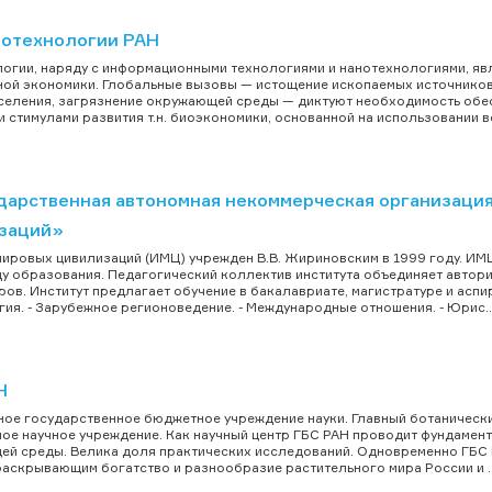
отехнологии РАН
огии, наряду с информационными технологиями и нанотехнологиями, я
ой экономики. Глобальные вызовы — истощение ископаемых источников 
еления, загрязнение окружающей среды — диктуют необходимость обес
 стимулами развития т.н. биоэкономики, основанной на использовании в
дарственная автономная некоммерческая организация
заций»
мировых цивилизаций (ИМЦ) учрежден В.В. Жириновским в 1999 году. И
у образования. Педагогический коллектив института объединяет автори
ов. Институт предлагает обучение в бакалавриате, магистратуре и аспи
ия. - Зарубежное регионоведение. - Международные отношения. - Юрис..
Н
ое государственное бюджетное учреждение науки. Главный ботанически
ное научное учреждение. Как научный центр ГБС РАН проводит фундамен
й среды. Велика доля практических исследований. Одновременно ГБС 
раскрывающим богатство и разнообразие растительного мира России и ..