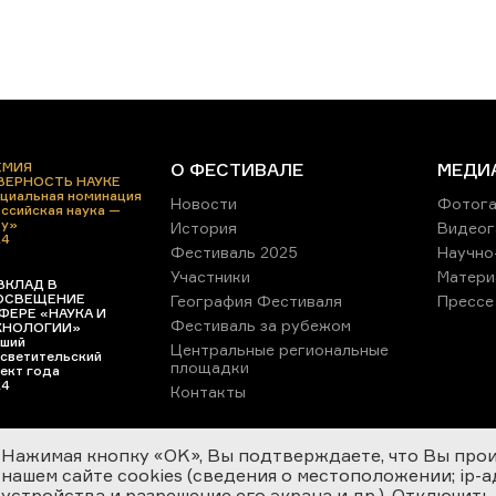
ЕМИЯ
О ФЕСТИВАЛЕ
МЕДИ
 ВЕРНОСТЬ НАУКЕ
циальная номинация
Новости
Фотога
ссийская наука —
ру»
История
Видеог
24
Фестиваль 2025
Научно
Участники
Матери
ВКЛАД В
ОСВЕЩЕНИЕ
География Фестиваля
Прессе
ФЕРЕ «НАУКА И
Фестиваль за рубежом
ХНОЛОГИИ»
ший
Центральные региональные
светительский
площадки
ект года
24
Контакты
Нажимая кнопку «OK», Вы подтверждаете, что Вы про
нашем сайте cookies (сведения о местоположении; ip-адр
устройства и разрешение его экрана и др.). Отключить