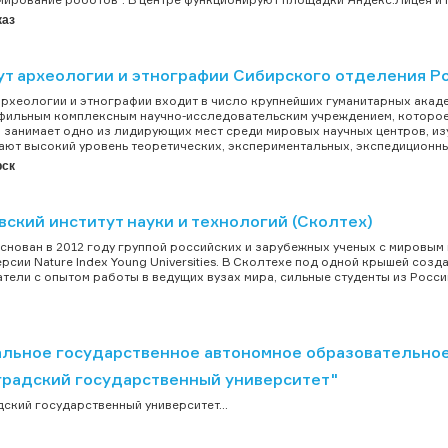
каз
ут археологии и этнографии Сибирского отделения Р
археологии и этнографии входит в число крупнейших гуманитарных акаде
ильным комплексным научно-исследовательским учреждением, которое 
 занимает одно из лидирующих мест среди мировых научных центров, и
ают высокий уровень теоретических, экспериментальных, экспедиционных
рск
ский институт науки и технологий (Сколтех)
снован в 2012 году группой российских и зарубежных ученых с мировым 
ерсии Nature Index Young Universities. В Сколтехе под одной крышей со
тели с опытом работы в ведущих вузах мира, сильные студенты из России 
льное государственное автономное образовательно
градский государственный университет"
ский государственный университет...