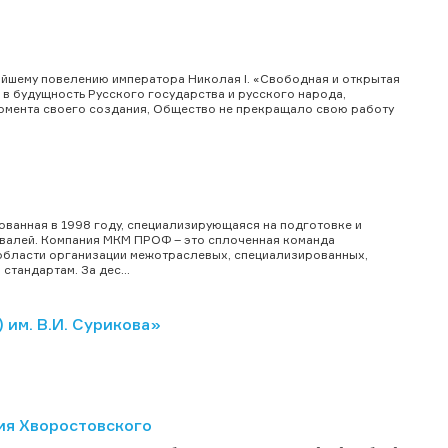
айшему повелению императора Николая I. «Свободная и открытая
 в будущность Русского государства и русского народа,
момента своего создания, Общество не прекращало свою работу
ванная в 1998 году, специализирующаяся на подготовке и
ивалей. Компания МКМ ПРОФ – это сплоченная команда
области организации межотраслевых, специализированных,
тандартам. За дес...
им. В.И. Сурикова»
ия Хворостовского