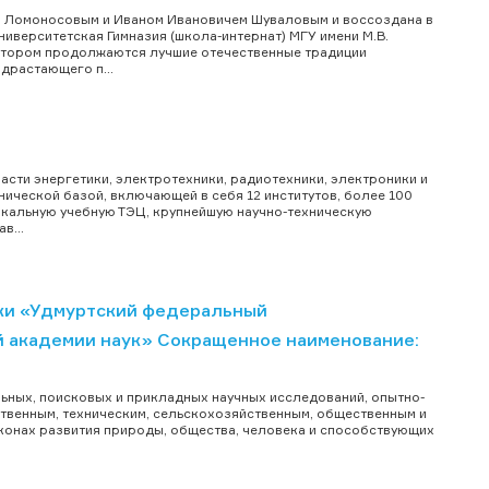
ем Ломоносовым и Иваном Ивановичем Шуваловым и воссоздана в
верситетская Гимназия (школа-интернат) МГУ имени М.В.
котором продолжаются лучшие отечественные традиции
драстающего п...
сти энергетики, электротехники, радиотехники, электроники и
ческой базой, включающей в себя 12 институтов, более 100
икальную учебную ТЭЦ, крупнейшую научно-техническую
в...
ки «Удмуртский федеральный
й академии наук» Сокращенное наименование:
ьных, поисковых и прикладных научных исследований, опытно-
ственным, техническим, сельскохозяйственным, общественным и
аконах развития природы, общества, человека и способствующих