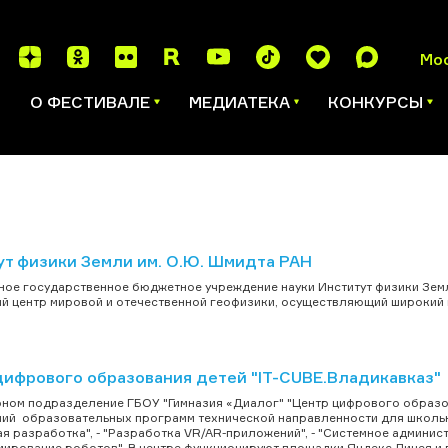
Мо
И
О ФЕСТИВАЛЕ
МЕДИАТЕКА
КОНКУРСЫ
ут физики Земли им. О.Ю. Шмидта РАН
ое государственное бюджетное учреждение науки Институт физики Земли
й центр мировой и отечественной геофизики, осуществляющий широкий 
цифрового образования детей "IT-CUBE.Владикавказ"
рном подразделение ГБОУ "Гимназия «Диалог" "Центр цифрового образов
ий образовательных программ технической направленности для школьнико
я разработка", - "Разработка VR/AR-приложений", - "Системное администр
ирование роботов". В центре функционируют площадки Яндекс.Лицея и пр