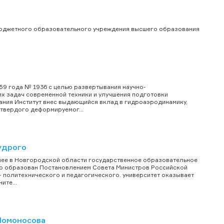
бюджетного образовательного учреждения высшего образования
59 года № 1936 с целью развертывания научно-
х задач современной техники и улучшения подготовки
ания Институт внес выдающийся вклад в гидроаэродинамику,
 твердого деформируемог...
удрого
шее в Новгородской области государственное образовательное
го образован Постановлением Совета Министров Российской
— политехнического и педагогического. университет оказывает
ите...
Ломоносова