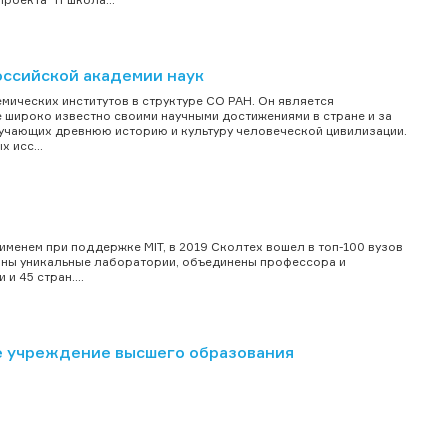
оссийской академии наук
мических институтов в структуре СО РАН. Он является
широко известно своими научными достижениями в стране и за
зучающих древнюю историю и культуру человеческой цивилизации.
 исс...
именем при поддержке MIT, в 2019 Сколтех вошел в топ-100 вузов
зданы уникальные лаборатории, объединены профессора и
и 45 стран....
е учреждение высшего образования