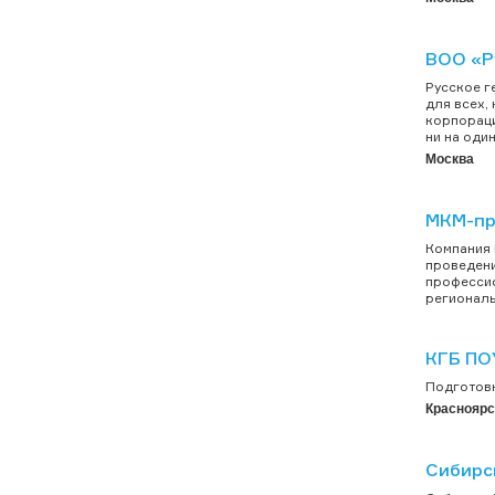
ВОО «Р
Русское г
для всех,
корпораци
ни на один
Москва
МКМ-п
Компания 
проведени
профессио
региональ
КГБ ПО
Подготовка
Красноярс
Сибирс