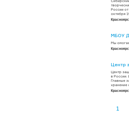
Сибирский
творчески
России от
октября 1
Красноярс
МБОУ Д
Мы омогае
Красноярс
Центр 
Центр защ
в России.
Главные з
хранение 
Красноярс
1