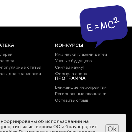
АТЕКА
КОНКУРСЫ
лерея
Мир науки глазами детей
алерея
Ученые будущего
-популярные статьи
Снимай науку!
алы для скачивания
Формула слова
ПРОГРАММА
Ближайшие мероприятия
Региональные площадки
Оставить отзыв
информированы об использовании на
ес; тип, язык, версия ОС и браузера; тип
Ok
 cookies Вы можете в настройках своего