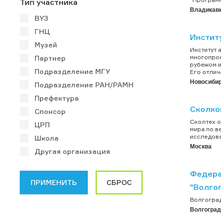
Тип участника
Владикав
ВУЗ
ГНЦ
Инстит
Музей
Институт 
многопроф
Партнер
рубежом и
Подразделение МГУ
Его отлич
Новосиби
Подразделение РАН/РАМН
Префектура
Сколков
Спонсор
Сколтех о
ЦРП
мира по в
исследова
Школа
Москва
Другая организация
Федера
"Волго
Волгоград
Волгоград