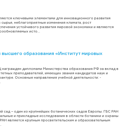
вляются ключевыми элементами для инновационного развития
сырья, неблагоприятные изменения климата, рост
печения устойчивого развития мировой экономики и являются
озобновляемых исто...
 высшего образования «Институт мировых
МЦ награжден дипломами Министерства образования РФ за вклад в
тетных преподавателей, имеющих звания кандидатов наук и
рантуре. Основные направления учебной деятельности: -
.
й сад – один из крупнейших ботанических садов Европы. ГБС РАН
тальные и прикладные исследования в области ботаники и охраны
РАН является крупным просветительским и образовательным
.