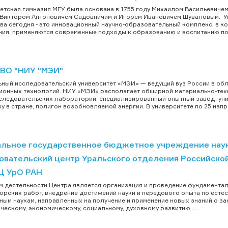
етская гимназия МГУ была основана в 1755 году Михаилом Васильевич
 Виктором Антоновичем Садовничим и Игорем Ивановичем Шуваловым. Уни
а сегодня - это инновационный научно-образовательный комплекс, в 
ия, применяются современные подходы к образованию и воспитанию по
ВО "НИУ "МЭИ"
ный исследовательский университет «МЭИ» — ведущий вуз России в обла
онных технологий. НИУ «МЭИ» располагает обширной материально-техни
следовательских лабораторий, специализированный опытный завод, ун
у в стране, полигон возобновляемой энергии. В университете по 25 напра
льное государственное бюджетное учреждение нау
овательский центр Уральского отделения Российско
 УрО РАН
 деятельности Центра является организация и проведение фундаментал
орских работ, внедрение достижений науки и передового опыта по есте
ным наукам, направленных на получение и применение новых знаний о з
ческому, экономическому, социальному, духовному развитию ...