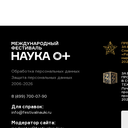
ПР
ЗА
Спе
«Ро
ми
20
Обработка персональных данных
ЗА 
ПР
Защита персональных данных
В С
2006-2026
ТЕ
Луч
про
про
8 (499) 700-07-90
20
Для справок:
info@festivalnauki.ru
Модератор сайта: