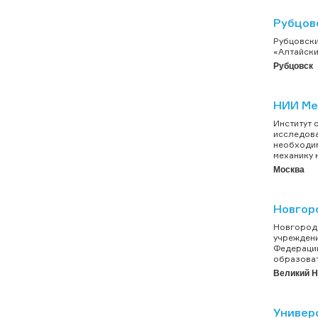
Рубцов
Рубцовски
«Алтайски
Рубцовск
НИИ Ме
Институт 
исследова
необходим
механику 
Москва
Новгор
Новгородс
учреждени
Федерации
образоват
Великий Н
Универ