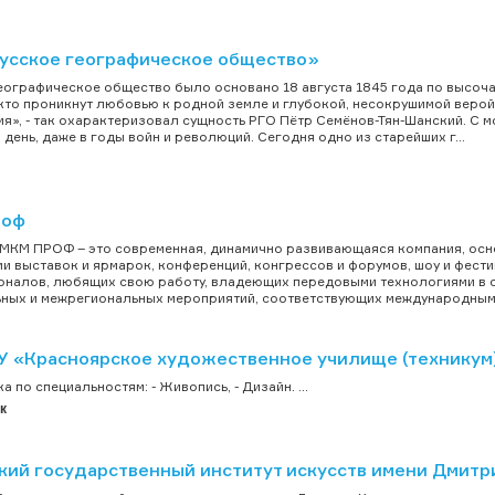
усское географическое общество»
еографическое общество было основано 18 августа 1845 года по высоч
 кто проникнут любовью к родной земле и глубокой, несокрушимой верой
я», - так охарактеризовал сущность РГО Пётр Семёнов-Тян-Шанский. С 
 день, даже в годы войн и революций. Сегодня одно из старейших г...
роф
МКМ ПРОФ – это современная, динамично развивающаяся компания, осно
и выставок и ярмарок, конференций, конгрессов и форумов, шоу и фест
налов, любящих свою работу, владеющих передовыми технологиями в 
ных и межрегиональных мероприятий, соответствующих международным с
У «Красноярское художественное училище (техникум) 
 по специальностям: - Живопись, - Дизайн. ...
к
кий государственный институт искусств имени Дмитр