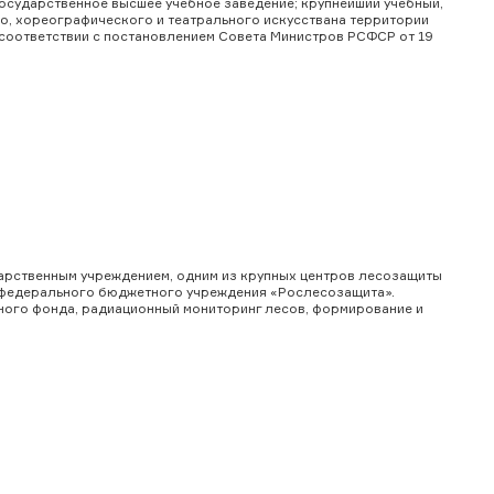
осударственное высшее учебное заведение; крупнейший учебный,
го, хореографического и театрального искусствана территории
в соответствии с постановлением Совета Министров РСФСР от 19
арственным учреждением, одним из крупных центров лесозащиты
ом федерального бюджетного учреждения «Рослесозащита».
сного фонда, радиационный мониторинг лесов, формирование и