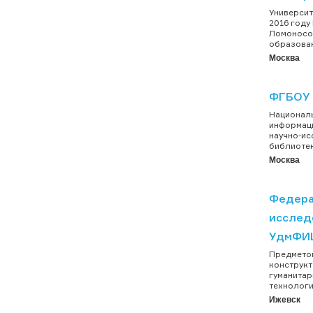
Университ
2016 году
Ломоносов
образован
Москва
ФГБОУ 
Националь
информаци
научно-ис
библиотек
Москва
Федера
исслед
УдмФИЦ
Предметом
конструкт
гуманитар
технологи
Ижевск