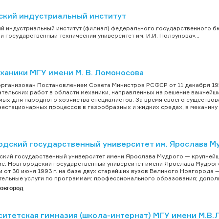
ский индустриальный институт
й индустриальный институт (филиал) федерального государственного 
й государственный технический университет им. И.И. Ползунова»...
ханики МГУ имени М. В. Ломоносова
организован Постановлением Совета Министров РСФСР от 11 декабря 19
тельских работ в области механики, направленных на решение важнейши
ых для народного хозяйства специалистов. За время своего существов
нестационарных процессов в газообразных и жидких средах, в механику
одский государственный университет им. Ярослава М
кий государственный университет имени Ярослава Мудрого — крупней
е. Новгородский государственный университет имени Ярослава Мудро
 от 30 июня 1993 г. на базе двух старейших вузов Великого Новгорода 
ельные услуги по программам: профессионального образования; дополн
овгород
ситетская гимназия (школа-интернат) МГУ имени М.В.