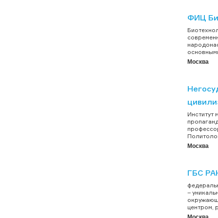
ФИЦ Би
Биотехнол
современн
народонас
основными
Москва
Негосу
цивили
Институт 
пропаганд
профессор
Политолог
Москва
ГБС РА
федеральн
– уникаль
окружающе
центром, 
Москва