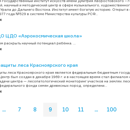
 государственный институт искусств имени Дмитрия Хворостовского – г
й, научный и методический центр в сфере музыкального, художественно
 Урала до Дальнего Востока. Институт имеет богатую историю. Открыт 
977 года №529 в системе Министерства культуры РСФ...
к
О ЦДО «Аэрокосмическая школа»
м раскрыть научный потенциал ребёнка. ...
к
защиты леса Красноярского края
иты леса Красноярского края является федеральным бюджетным госуд
 Центр был создан в декабре 1969 г. и в настоящее время стал филиал
адачи центра — лесопатологический мониторинг участков на землях ле
федерального фонда семян древесных пород, определени...
к
...
7
8
9
10
11
...
100