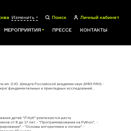
сква
Изменить
Поиск
Личный кабинет
МЕРОПРИЯТИЯ
ПРЕССЕ
КОНТАКТЫ
ПОИСК
 им. О.Ю. Шмидта Российской академии наук (ИФЗ РАН) -
круг фундаментальных и прикладных исследований...
ания детей "IT-Куб" реализуются шесть
в от 8 до 17 лет: - "Программирование на Python", -
ирование", - "Основы алгоритмики и логики", -
оекта "IT школа...