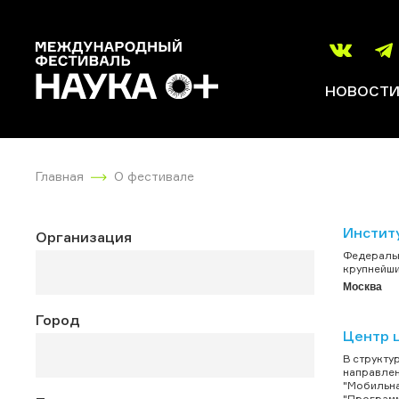
НОВОСТ
Главная
О фестивале
Инстит
Организация
Федеральн
крупнейши
Москва
Город
Центр 
В структу
направлен
"Мобильна
"Программ