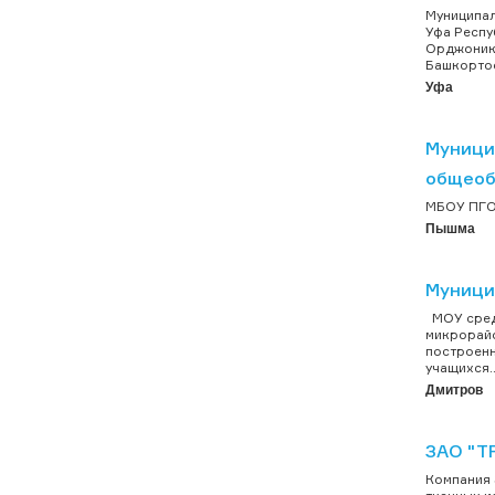
Муниципа
Уфа Респ
Орджоники
Башкортос
Уфа
Муници
общеоб
МБОУ ПГО 
Пышма
Муници
МОУ средн
микрорайо
построенн
учащихся..
Дмитров
ЗАО "Т
Компания 