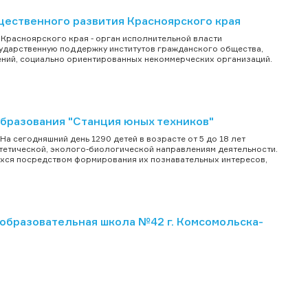
ественного развития Красноярского края
Красноярского края - орган исполнительной власти
сударственную поддержку институтов гражданского общества,
ений, социально ориентированных некоммерческих организаций.
разования "Станция юных техников"
а сегодняшний день 1290 детей в возрасте от 5 до 18 лет
стетической, эколого-биологической направлениям деятельности.
ся посредством формирования их познавательных интересов,
бразовательная школа №42 г. Комсомольска-