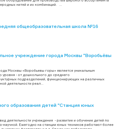
цкое оборудование для производства широкого ассортиминта
еродных нитей и их комбинаций. ...
редняя общеобразовательная школа №16
льное учреждение города Москвы "Воробьёвы
ода Москвы «Воробьевы горы» является уникальным
 уровня - от дошкольного до среднего
руктурных подразделений, функционирующих на различных
ой деятельности реал...
ого образования детей "Станция юных
вид деятельности учреждения - развитие и обучение детей по
о-научной. Ежегодно на станции юных техников работают более
 выставках фестивалях и т.д. Среди них победители