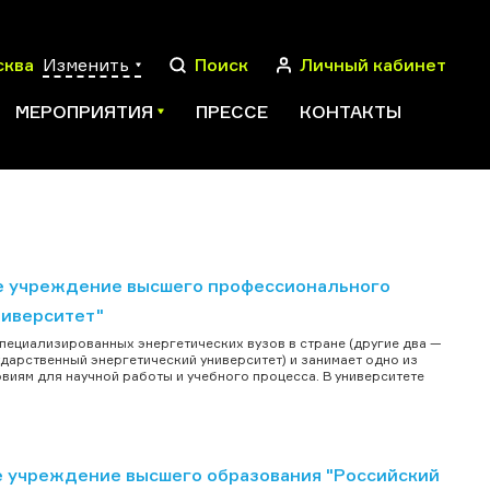
сква
Изменить
Поиск
Личный кабинет
МЕРОПРИЯТИЯ
ПРЕССЕ
КОНТАКТЫ
ПОИСК
е учреждение высшего профессионального
ниверситет"
пециализированных энергетических вузов в стране (другие два —
ударственный энергетический университет) и занимает одно из
виям для научной работы и учебного процесса. В университете
 учреждение высшего образования "Российский