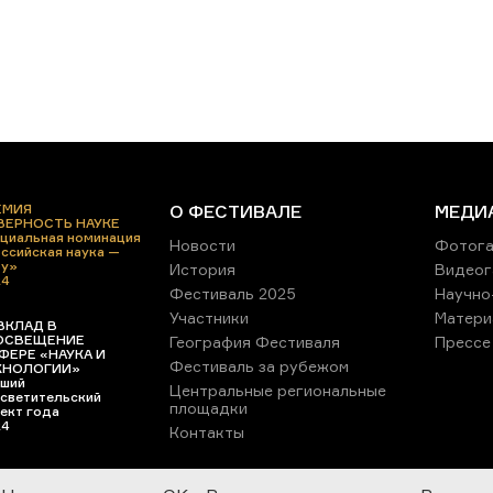
ЕМИЯ
О ФЕСТИВАЛЕ
МЕДИ
 ВЕРНОСТЬ НАУКЕ
циальная номинация
Новости
Фотога
ссийская наука —
ру»
История
Видеог
24
Фестиваль 2025
Научно
Участники
Матери
ВКЛАД В
ОСВЕЩЕНИЕ
География Фестиваля
Прессе
ФЕРЕ «НАУКА И
Фестиваль за рубежом
ХНОЛОГИИ»
ший
Центральные региональные
светительский
площадки
ект года
24
Контакты