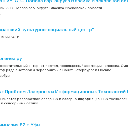
 им. А. С. Попова гор. округа Власиха Московской об
м. А. С. Попова гор. округа Власиха Московской области. ...
а
аманский культурно-социальный центр"
ский КСЦ" ...
огенез.ру
осветительский интернет-портал, посвященный эволюции человека. Сущес
ор ряда выставок и мероприятий в Санкт-Петербурге и Москве. ...
ербург
ут Проблем Лазерных и Информационных Технологий
анимается разработкой лезерных и лазерно-информационных технологий
 и сенсорными сетями ...
мназия 82 г. Уфы