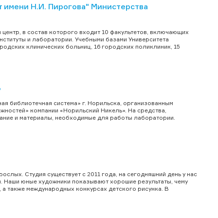
имени Н.И. Пирогова" Министерства
 центр, в состав которого входит 10 факультетов, включающих
институты и лаборатории. Учебными базами Университета
ородских клинических больниц, 16 городских поликлиник, 15
"
я библиотечная система» г. Норильска, организованным
жностей» компании «Норильский Никель». На средства,
ание и материалы, необходимые для работы лаборатории.
ослых. Студия существует с 2011 года, на сегодняшний день у нас
м. Наши юные художники показывают хорошие результаты, чему
, а также международных конкурсах детского рисунка. В