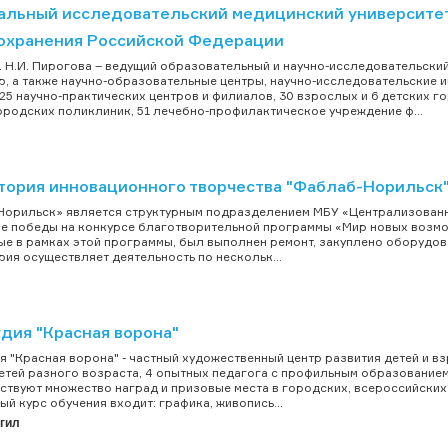
альный исследовательский медицинский университет 
охранения Российской Федерации
 Н.И. Пирогова – ведущий образовательный и научно-исследовательский
р, а также научно-образовательные центры, научно-исследовательские 
25 научно-практических центров и филиалов, 30 взрослых и 6 детских г
ородских поликлиник, 51 лечебно-профилактическое учреждение ф...
тория инновационного творчества "Фаблаб-Норильск
орильск» является структурным подразделением МБУ «Централизованна
е победы на конкурсе благотворительной программы «Мир новых возмо
е в рамках этой программы, был выполнен ремонт, закуплено оборудов
ия осуществляет деятельность по нескольк...
дия "Красная ворона"
я "Красная ворона" - частный художественный центр развития детей и взр
детей разного возраста, 4 опытных педагога с профильным образование
ствуют множество наград и призовые места в городских, всероссийских
ый курс обучения входит: графика, живопись...
гил