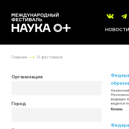
НОВОСТ
Главная
О фестивале
Федера
Организация
образо
Казанский
Московски
ведущих м
Город
ведется п
Казань
Федера