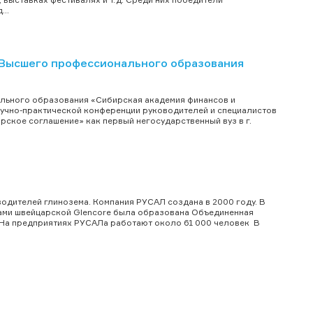
..
 Высшего профессионального образования
льного образования «Сибирская академия финансов и
аучно-практической конференции руководителей и специалистов
кое соглашение» как первый негосударственный вуз в г.
одителей глинозема. Компания РУСАЛ создана в 2000 году. В
вами швейцарской Glencore была образована Объединенная
 На предприятиях РУСАЛа работают около 61 000 человек В