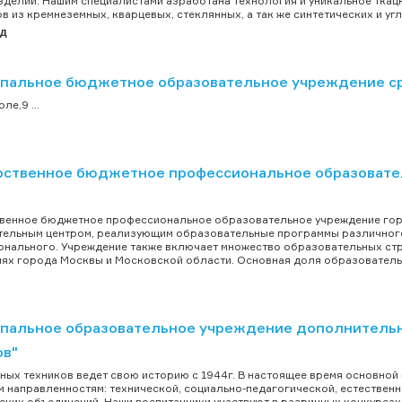
зделий. Нашим специалистами азработана технология и уникальное тка
в из кремнеземных, кварцевых, стеклянных, а так же синтетических и угл
ад
пальное бюджетное образовательное учреждение с
ле,9 ...
рственное бюджетное профессиональное образовате
венное бюджетное профессиональное образовательное учреждение гор
ельным центром, реализующим образовательные программы различного
нального. Учреждение также включает множество образовательных ст
ях города Москвы и Московской области. Основная доля образовательн
пальное образовательное учреждение дополнительн
ов"
ных техников ведет свою историю с 1944г. В настоящее время основной 
 направленностям: технической, социально-педагогической, естественн
ских объединений. Наши воспитанники участвуют в разричных конкурсах,