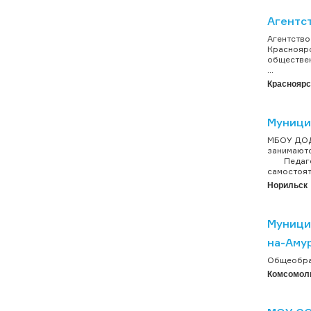
Агентс
Агентство
Красноярс
обществен
...
Красноярс
Муници
МБОУ ДОД 
занимаютс
Педагоги
самостоят
Норильск
Муници
на-Аму
Общеобраз
Комсомол