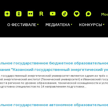
Мо
И
О ФЕСТИВАЛЕ
МЕДИАТЕКА
КОНКУРСЫ
льное государственное бюджетное образовательно
вания "Казанский государственный энергетический у
 государственный энергетический университет является одним из трёх с
й энергетический институт (Технический университет) и Ивановский гос
ест в регионе по уровню образования, технической оснащенности и усло
одготовка специалистов по 14 направлениям подготовки...
льное государственное автономное образовательное