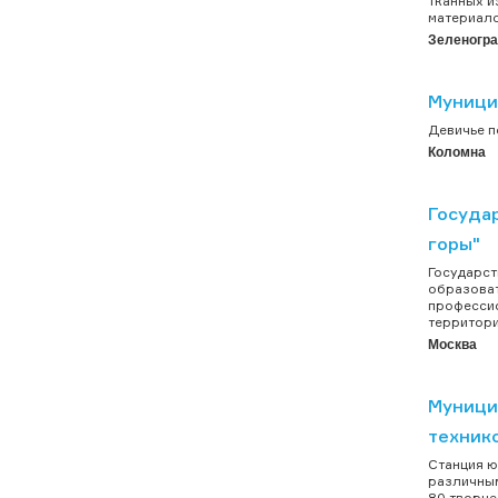
тканных и
материало
Зеленогр
Муници
Девичье по
Коломна
Госуда
горы"
Государст
образоват
профессио
территори
Москва
Муници
техник
Станция ю
различным
80 творче