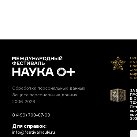
ПР
ЗА
Спе
«Ро
ми
20
Обработка персональных данных
ЗА 
ПР
Защита персональных данных
В С
2006-2026
ТЕ
Луч
про
про
8 (499) 700-07-90
20
Для справок:
info@festivalnauki.ru