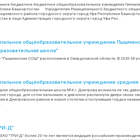
льное бюджетное бюджетное общеобразовательное учреждение Гимнази
ублики Башкортостан Учредителем Муниципального бюджетного обще
дзевского района городского округа город Уфа Республики Башкортос
тан в лице Администрации городского округа город Уфа Рес...
пальное общеобразовательное учреждение Пышминск
разовательная школа"
"Пышминская СОШ" расположена в Свердловской области. В 2015-16 учеб
пальное общеобразовательное учреждение средняя 
яя общеобразовательная школа №4 г. Дмитрова возникла не так давно
не города, для сотни мальчишек и девчонок распахнула двери своих св
ая в Дмитровском районе в новом столетии и получившая гордое назва
.
РИ-Д"
ЗАО "ТРИ-Д" более 20-ти лет является ведущим российским производи