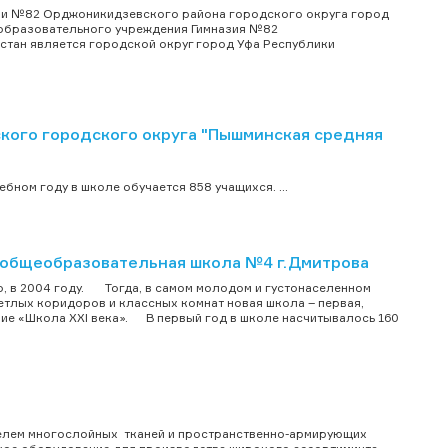
и №82 Орджоникидзевского района городского округа город
образовательного учреждения Гимназия №82
тан является городской округ город Уфа Республики
ого городского округа "Пышминская средняя
ном году в школе обучается 858 учащихся. ...
общеобразовательная школа №4 г.Дмитрова
, в 2004 году. Тогда, в самом молодом и густонаселенном
етлых коридоров и классных комнат новая школа – первая,
ние «Школа XXI века». В первый год в школе насчитывалось 160
телем многослойных тканей и пространственно-армирующих