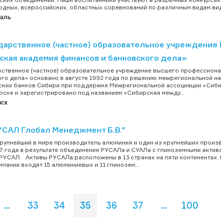
дных, всероссийских, областных соревнований по различным видам вид.
таль
дарственное (частное) образовательное учреждение
ская академия финансов и банковского дела»
ственное (частное) образовательное учреждение высшего профессиона
го дела» основано в августе 1992 года по решению межрегиональной н
ких банков Сибири при поддержке Межрегиональной ассоциации «Сибирс
ске и зарегистрировано под названием «Сибирская между...
рск
УСАЛ Глобал Менеджмент Б.В."
рупнейший в мире производитель алюминия и один из крупнейших произв
7 года в результате объединения РУСАЛа и СУАЛа с глиноземными акти
РУСАЛ. Активы РУСАЛа расположены в 13 странах на пяти континентах.
мпании входят 15 алюминиевых и 11 глинозем...
...
33
34
35
36
37
...
100