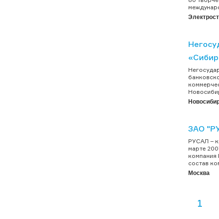
междунаро
Электрос
Негосу
«Сибир
Негосудар
банковско
коммерчес
Новосибир
Новосиби
ЗАО "Р
РУСАЛ – к
марте 200
компания 
состав ко
Москва
1