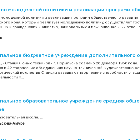
тво молодежной политики и реализации программ общ
 молодежной политики и реализации программ общественного развития 
кого края, который реализует молодежную политику, осуществляет го
ных и гражданских инициатив, национальных и межнациональных отнош
к
пальное бюджетное учреждение дополнительного об
«Станция юных техников» г. Норильска создано 26 декабря 1956 года. Н
я в 42 творческих объединениях научно-технической, художественно-э
ческий коллектив Станции развивают творческие способности учащих
ельности м...
пальное образовательное учреждение средняя общео
ре
овательная школа. ...
ьск-на-Амуре