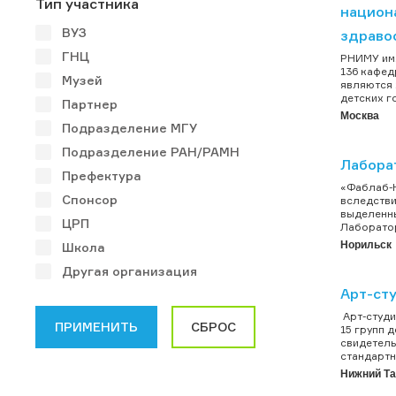
Тип участника
национ
ВУЗ
здраво
ГНЦ
РНИМУ им.
136 кафед
Музей
являются 
детских г
Партнер
Москва
Подразделение МГУ
Подразделение РАН/РАМН
Лабора
Префектура
«Фаблаб-Н
Спонсор
вследстви
выделенны
ЦРП
Лаборатор
Норильск
Школа
Другая организация
Арт-сту
Арт-студи
15 групп 
свидетель
стандартн
Нижний Та