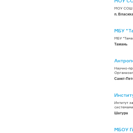
МОУ СОШ
МОУ СОШ и
п. Власих
МБУ "Т
МБУ "Таман
Тамань
Антроп
Научно-пр
Организат
Санкт-Пет
Инстит
Интитут з
системами
Шатура
МБОУ Ги