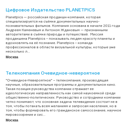
Цифровое Издательство PLANETPICS
Planetpics — российская продакшн-компания, которая
специализируется на съёмке документальных научно-
познавательных фильмов. Компания основана в начале 2011 года
Андреем Каменевым и Антоном Ждановым — признанными
авторитетами в съёмке природы и путешествий. Миссия
продакшена Planetpics – показывать людям красоту планеты и
вдохновлять на её познание. Planetpics – команда
профессионалов в области визуальной культуры, которые уже
несколько л...
Москва
Телекомпания Очевидное-невероятное
"Очевидное-Невероятное" – телекомпания, производящая
научные, образовательные программы и документальное кино.
Такая позиция руководства компании отражает ее
идеологическую направленность как самой наукоемкой среди
общественно-политических. Руководство и сотрудники компании
четко понимают, что основная задача телевидения состоит не в
том, чтобы потакать всем желаниям и запросам населения, но в
том, чтобы формировать его гражданское самосознание, научное
мировоззрение и сис...
Москва