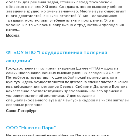
области для решения задач, стоящих перед Московской
областью в начале XXI века. Создавать новое высшее учебное
заведение трудно, но очень заманчиво. Многие вузы существуют
много десятилетий, а иные и столетий. У них – сложившиеся
традиции, коллективы, учебные планы и программы. Это и
хорошо, и в то же время, сопряжено с трудностями проведения
измен...
Москва
ФГБОУ ВПО "Государственная полярная
академия"
Государственная полярная академия (далее - ГПА) – одно из
самых многонациональных высших учебных заведений Санкт-
Петербурга, представляющее собой яркий пример диалога
культур. Здесь осуществляется подготовка специалистов высшей
квалификации для регионов Севера, Сибири и Дальнего Востока,
качественно соответствующих требованиям нашего времени и
условиям рыночной экономики. Идея создания
специализированного вуза для выпуска кадров из числа жителей
северных регионов...
Санкт-Петербург
ООО "Ньютон Парк"
Интерактивный музей науки «Ньютон Парк» открылся в