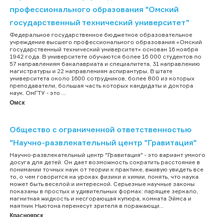
профессионального образования "Омский
государственный технический университет"
Федеральное государственное бюджетное образовательное
учреждение высшего профессионального образования «Омский
государственный технический университет» основан 16 ноября
1942 года. В университете обучаются более 16 000 студентов по
57 направлениям бакалавриата и специалитета, 31 направлению
магистратуры и 22 направлениям аспирантуры. В штате
университета около 1600 сотрудников, более 800 из которых
преподаватели, большая часть которых кандидаты и доктора
наук. ОмГТУ - это ...
Омск
Общество с ограниченной ответственностью
"Научно-развлекательный центр "Гравитация"
Научно-развлекательный центр "Гравитация" - это вариант умного
досуга для детей. Он дает возможность сократить расстояние в
понимании точных наук от теории к практике, вживую увидеть все
то, о чем говорится на уроках физики и химии, понять, что наука
может быть веселой и интересной. Серьезные научные законы
показаны в простых и удивительных формах: парящее зеркало,
магнитная жидкость и несгорающая купюра, комната Эймса и
маятник Ньютона перенесут зрителя в поражающи...
Красноярск