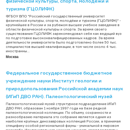
физической культуры, спорта, молодежи и
туризма (ГЦОЛИФК)
ФГБОУ ВПО "Российский государственный университет
физической культуры, спорта, молодёжи и туризма (ГЦОЛИФК)" -
крупнейшее в России и за рубежом высшее учебное заведение в
области физической культуры и спорта. За время своего
существования ГЦОЛИФК зарекомендовал себя как ведущий вуз
по подготовке высококвалифицированных кадров. За время
деятельности университета было подготовлено более 50 тыс.
специалистов высшей квалификации, в том числе около 4 тыс.
иностранны...
Москва
Федеральное государственное бюджетное
учреждение науки Институт геологии и
природопользования Российской академии наук
(ИГиП ДВО РАН). Палеонтологический музей
Палеонтологический музей структурное подразделение ИГиП
ДВО РАН, образован 1 ноября 1997 года на базе редкой
палеонтологической коллекции. По объему, сохранности и
разнообразию материала это собрание является одним из
наиболее крупных динозавровых коллекций России, а принимая
специфику особой региональной фауны - уникальной в мировом
масштабе. Исключительную научную ценность имеют голотипы: