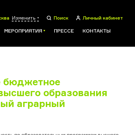
сква
Изменить
Поиск
Личный кабинет
МЕРОПРИЯТИЯ
ПРЕССЕ
КОНТАКТЫ
ПОИСК
е бюджетное
высшего образования
ный аграрный
ьность по образовательным программам высшего