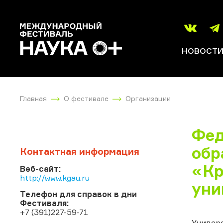
НОВОСТ
Главная
О фестивале
Организации
Фед
обр
Контактная информация
«Кр
Веб-сайт:
http://www.kgau.ru
уни
Телефон для справок в дни
Фестиваля:
+7 (391)227-59-71
Универ