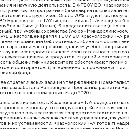
ания и научную деятельность. В ФГБОУ ВО Красноярск
ч студентов по программам бакалавриата, специалитет
вателей и сотрудников. Около 70% студентов получа
О Красноярского ГАУ входят: филиал (г. Ачинск), уче
публики Тыва (г. Кызыл), 6 представительств (г. Канск, 
ерный), три учебных хозяйства (Учхоз «Миндерлинское
к»). В настоящее время ФГБОУ ВО Красноярский ГАУ р
ленными зданиями библиотеки, комбинатом обществен
 с гаражом и мастерскими, зданием учебно-спортивно
м научно-исследовательского испытательного центра 
ля качества пищевых продуктов, изделий и материало
Восемь общежитий университета обеспечивают полную 
нтов и докторантов. Для временного проживания при
 жилой фонд.
ве стратегических задач и утвержденной Правительс
рмы разработана Концепция и Программа развития Кр
етные направления развития до 2020 г.
овка специалистов в Красноярском ГАУ осуществляетс
 процессе используются модульно-рейтинговая систем
 студентов осуществляется посредством тестового ко
рованная аналитическая система управления для учета
ов и их успеваемости. Красноярский ГАУ готовит кадр
бованных агропромышленным комплексом края и Восто