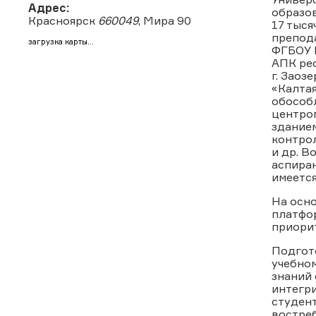
Адрес:
образов
Красноярск
660049
, Мира 90
17 тыся
препода
загрузка карты...
ФГБОУ В
АПК рес
г. Заоз
«Калтая
обособ
центром
здание
контро
и др. 
аспира
имеется
На осно
платфо
приорит
Подгот
учебном
знаний
интегри
студент
востре