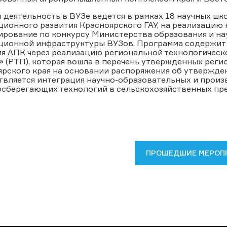
 деятельность в ВУЗе ведется в рамках 18 научных шк
ционного развития Красноярского ГАУ, на реализацию
ирование по конкурсу Министерства образования и на
ционной инфраструктуры ВУЗов. Программа содержит
ия АПК через реализацию региональной технологичес
 (РТП), которая вошла в перечень утвержденных рег
рского края на основании распоряжения об утверждени
твляется интеграция научно-образовательных и произ
осберегающих технологий в сельскохозяйственных пре
ПРОШЕДШИЕ МЕРОП