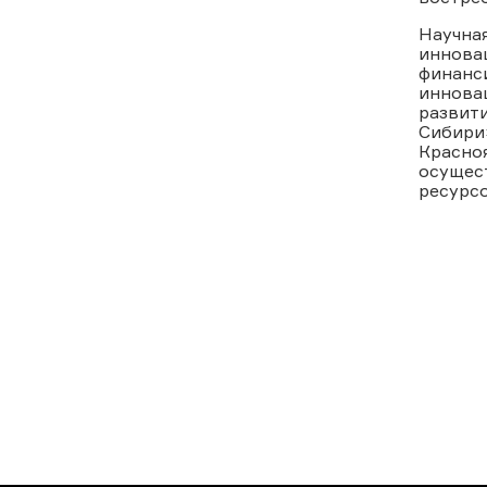
Научная
иннова
финанс
иннова
развит
Сибири»
Красноя
осущес
ресурс