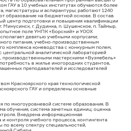
ом ГАУ в 10 учебных институтах обучаются более
а, магистратуры и аспирантуры; работают 1240
ют образование на бюджетной основе. В состав
бный центр подготовки и повышения квалификации
г. Минусинск, г. Дудинка, п. Шушенское, п. Таймыр,
», опытное поле УНПК «Борский» и УООХ
асполагает девятью учебными корпусами;
ного питания, учебно-производственным
го комплекса коневодства с конкурным полем,
с центральной аналитической лабораторией
в, производственными мастерскими «Вузмебель»
потребность в жилье иногородних студентов,
глашенных преподавателей и исследователей
твом Красноярского края технологической
асноярского ГАУ и определены основные
я по многоуровневой системе образования. В
а обучения, система зачетных единиц; оценка
нтроля. Внедрена информационная
 и контроля учебного процесса, контингента
ы по всему спектру специальностей,
чной Сибири.