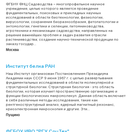
ФГБНУ ФНЦ Садоводства – многопрофильное научное
учреждение, целью которого является проведение
фундаментальных, поисковых и прикладных научных
исследований в области биотехнологии, физиологии,
вирусологии, сохранения биоразнообразия, фитопатологии и
энтомологии, генетики и селекции, питомниководства,
агротехники и механизации садоводства, направленных на
решение важнейших проблем и задач развития отрасли
растениеводства; создание научно-технической продукции по
заказу государ...
Москва
Институт белка РАН
Наш Институт организован Постановлением Президиума
Академии наук СССР 9 июня 1967 г. с целью развертывания
фундаментальных исследований в области молекулярной и
структурной биологии. Структурная биология - это область
биологии, которая изучает пространственную организацию и
функции биологических макромолекул. Данная область включает
в себя различные методы исследования, такие как
рентгеноструктурный анализ, ядерный магнитный резонанс,
криоэлектронная микроскопия и другие. Эти...
Пущино
ФГБОУ ИВО "РГУ СоцТех"