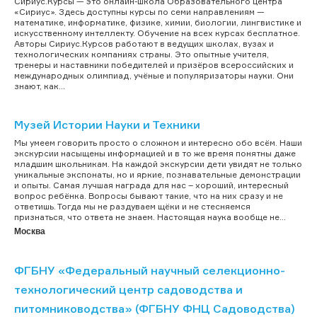
Сириус.Курсы — это онлайн-школа Образовательного центра
«Сириус». Здесь доступны курсы по семи направлениям —
математике, информатике, физике, химии, биологии, лингвистике и
искусственному интеллекту. Обучение на всех курсах бесплатное.
Авторы Сириус.Курсов работают в ведущих школах, вузах и
технологических компаниях страны. Это опытные учителя,
тренеры и наставники победителей и призёров всероссийских и
международных олимпиад, учёные и популяризаторы науки. Они
знают, как...
Музей Истории Науки и Техники
Мы умеем говорить просто о сложном и интересно обо всём. Наши
экскурсии насыщены информацией и в то же время понятны даже
младшим школьникам. На каждой экскурсии дети увидят не только
уникальные экспонаты, но и яркие, познавательные демонстрации
и опыты. Самая лучшая награда для нас – хороший, интересный
вопрос ребёнка. Вопросы бывают такие, что на них сразу и не
ответишь. Тогда мы не раздуваем щёки и не стесняемся
признаться, что ответа не знаем. Настоящая наука вообще не...
Москва
ФГБНУ «Федеральный научный селекционно-
технологический центр садоводства и
питомниководства» (ФГБНУ ФНЦ Садоводства)