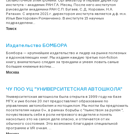
сильноточной электроники. Организатор и первый директор
института – академик РАН Г.А. Месяц. После него институтом
руководили академики РАН С.П. Бугаев, С.Д. Коровин, Н.А.
Ратахин. С апреля 2021 г. директором института является д.ф.-м.н.
Илья Викторович Романченко. В институте 15 научных
подразделени...
Томск
Издательство БОМБОРА
Бомбора — крупнейшее издательство и лидер на рынке полезных
и вдохновляющих книг. Мы издаем каждую третью non-fiction
книгу, внимательно следим за трендами и умеем ловить самые
большие книжные волны....
Москва
ЧУ ПОО УЦ "УНИВЕРСИТЕТСКАЯ АВТОШКОЛА"
Университетская автошкола была открыта в 1999 году на базе
МГУ, и уже более 20 лет предоставляет образование по
управлению автомобилем и мотоциклом. Мы могли бы предложить
посетителям науки 0+, в рамках борьбы с "пьянством за рулём ",
почувствовать себя в роли нетрезвого водителя и понять
насколько это на самом деле опасно, и отличается от их
обычного состояния. Это возможно благодаря специальной
программе и VR очкам. ...
Москва