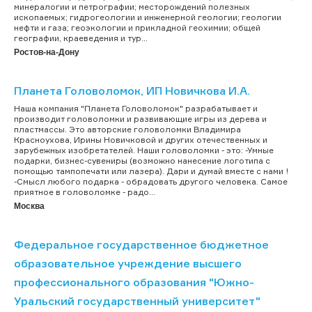
минералогии и петрографии; месторождений полезных
ископаемых; гидрогеологии и инженерной геологии; геологии
нефти и газа; геоэкологии и прикладной геохимии; общей
географии, краеведения и тур...
Ростов-на-Дону
Планета Головоломок, ИП Новичкова И.А.
Наша компания "Планета Головоломок" разрабатывает и
производит головоломки и развивающие игры из дерева и
пластмассы. Это авторские головоломки Владимира
Красноухова, Ирины Новичковой и других отечественных и
зарубежных изобретателей. Наши головоломки - это: -Умные
подарки, бизнес-сувениры (возможно нанесение логотипа с
помощью тампопечати или лазера). Дари и думай вместе с нами !
-Смысл любого подарка - обрадовать другого человека. Самое
приятное в головоломке - радо...
Москва
Федеральное государственное бюджетное
образовательное учреждение высшего
профессионального образования "Южно-
Уральский государственный университет"