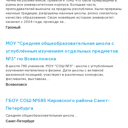
Чечне на рубеже веков, привели к тому, что были превращены в
руины все университетские корпуса. Большая часть
преподавателей выехала за пределы республики, были прерваны
научные традиции, разрушены научные школы, резко снизилось
качество образования. Свою новейшую историю университет
начинал с 2004 года, проводя за...
Грозный
МОУ "Средняя общеобразовательная школа с
углублённым изучением отдельных предметов
№3" гю Всеволожска
В школе 760 учеников. МОУ "СОШ №3" - школа с углублённым
изучением математики и физики. Дети школы с активной
жизненной позицией, участвуют в различных конкурсах,
фестивалях, выставках....
Всеволожск
ГБОУ СОШ №585 Кировского района Санкт-
Петербурга
Средняя общеобразовательная школа ...
Санкт-Петербург