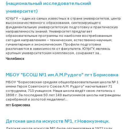
(национальный исследовательский
университет)
ЮУрГУ – один из самых известных в стране университетов, центр
высококачественного образования, синтезирующего
фундаментальную университетскую подготовку и практическую
направленность знаний. Университет предлагает
образовательные программы по наиболее востребованным
сегодня направлениям – техническим, естественно-научным,
гуманитарным и экономическим. Профили подготовки
различаются в зависимости от факультета. ЮУрГУ, являясь
крупным университетским комплексом, сохраняет за...
Челябинск
МБОУ "БСОШ №1 им.А.М.Рудого" пгт Борисовка
МБОУ "Борисовская средняя общеобразовательная школа № 1
имени Героя Советского Союза А.М. Рудого" насчитывает 71
сотрудника, 713 учащихся. Наша школа ведёт свою летопись с
1898 г. За последние 50 лет 149 выпускников школы награждены
серебряной и золотой медалями!...
пгт Борисовка
Детская школа искусств №1, г.Новокузнецк.
Детская школа искусств №1 была организована в 1972 году.