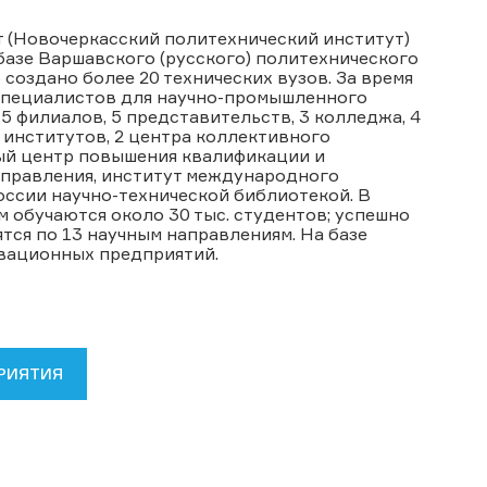
 (Новочеркасский политехнический институт)
 базе Варшавского (русского) политехнического
создано более 20 технических вузов. За время
 специалистов для научно-промышленного
5 филиалов, 5 представительств, 3 колледжа, 4
х институтов, 2 центра коллективного
ый центр повышения квалификации и
управления, институт международного
оссии научно-технической библиотекой. В
м обучаются около 30 тыс. студентов; успешно
тся по 13 научным направлениям. На базе
вационных предприятий.
РИЯТИЯ