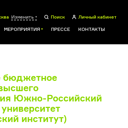
сква
Изменить
Поиск
Личный кабинет
МЕРОПРИЯТИЯ
ПРЕССЕ
КОНТАКТЫ
ПОИСК
е бюджетное
 высшего
ния Южно-Российский
 университет
кий институт)