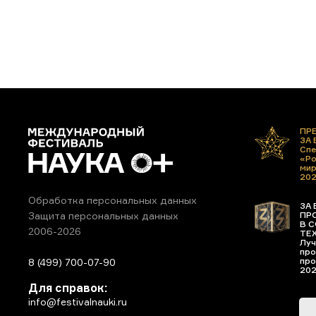
ПР
ЗА
Спе
«Ро
ми
20
Обработка персональных данных
ЗА 
ПР
Защита персональных данных
В С
2006-2026
ТЕ
Луч
про
про
8 (499) 700-07-90
20
Для справок:
info@festivalnauki.ru