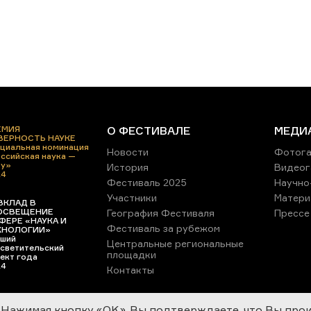
ЕМИЯ
О ФЕСТИВАЛЕ
МЕДИ
 ВЕРНОСТЬ НАУКЕ
циальная номинация
Новости
Фотога
ссийская наука —
ру»
История
Видеог
24
Фестиваль 2025
Научно
Участники
Матери
ВКЛАД В
ОСВЕЩЕНИЕ
География Фестиваля
Прессе
ФЕРЕ «НАУКА И
Фестиваль за рубежом
ХНОЛОГИИ»
ший
Центральные региональные
светительский
площадки
ект года
24
Контакты
Нажимая кнопку «OK», Вы подтверждаете, что Вы про