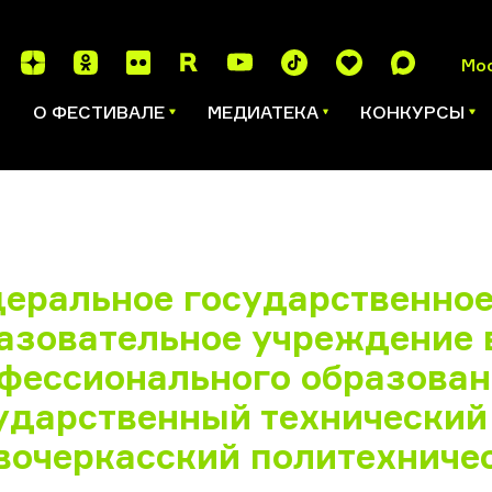
Мо
И
О ФЕСТИВАЛЕ
МЕДИАТЕКА
КОНКУРСЫ
еральное государственно
азовательное учреждение
фессионального образова
ударственный технический
вочеркасский политехничес