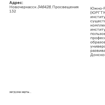
Адрес:
Новочеркасск
346428
, Просвещения
Южно-Р
132
(ЮРГТУ 
институ
сущест
комплек
институ
пользо
профес
образов
универс
развива
Донско
загрузка карты...