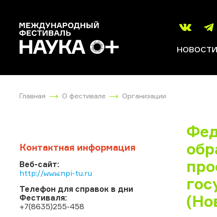
НОВОСТ
Главная
О фестивале
Организации
Фед
обр
Контактная информация
про
Веб-сайт:
http://www.npi-tu.ru
гос
Телефон для справок в дни
(Но
Фестиваля:
+7(8635)255-458