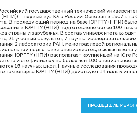
оссийский государственный технический университет
(НПИ)) – первый вуз Юга России. Основан в 1907 г. на
та. В последующий период на базе ЮРГТУ (НПИ) было 
вования в ЮРГТУ (НПИ) подготовлено более 100 тыс.
са страны и зарубежья. В состав университета входят 
та, 21 учебный факультет, 7 научно-исследовательски
вания, 2 лаборатории РАН, межотраслевой региональн
сиональной подготовки специалистов, высшая школа 
ания. ЮРГТУ (НПИ) располагает крупнейшей на Юге Р
итете и его филиалах по более чем 100 специальностя
ются 15 научных школ. Научные исследования проводя
го технопарка ЮРГТУ (НПИ) действуют 14 малых инно
ПРОШЕДШИЕ МЕРОП