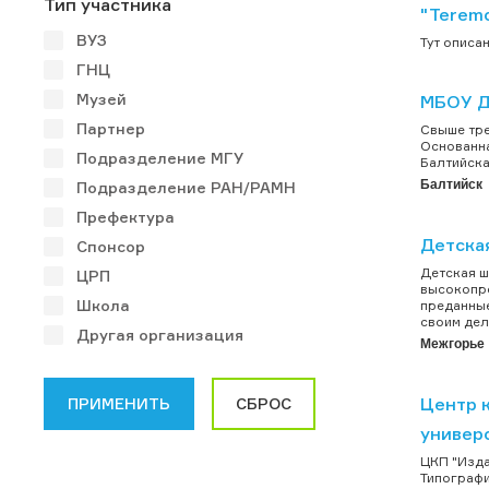
Тип участника
"Terem
ВУЗ
Тут описан
ГНЦ
Музей
МБОУ Д
Партнер
Свыше тре
Основанна
Подразделение МГУ
Балтийска.
Балтийск
Подразделение РАН/РАМН
Префектура
Детска
Спонсор
Детская ш
ЦРП
высокопро
Школа
преданные
своим дел
Другая организация
Межгорье
Центр 
универ
ЦКП "Изда
Типографи