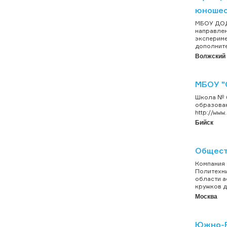
юношес
МБОУ ДОД
направлен
экспериме
дополните
Волжский
МБОУ "
Школа № 6
образован
http://www
Бийск
Общест
Компания 
Политехни
области а
кружков д
Москва
Южно-Р