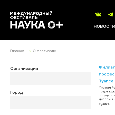
НОВОСТ
Главная
О фестивале
Филиал
Организация
профес
Туапсе
Филиал Ро
подраздел
Город
государст
дипломы к
Туапсе