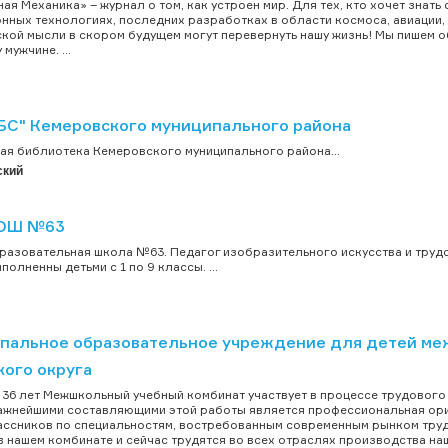
ая Механика» – журнал о том, как устроен мир. Для тех, кто хочет знать 
нных технологиях, последних разработках в области космоса, авиации,
кой мысли в скором будущем могут перевернуть нашу жизнь! Мы пишем о
мужчине. ...
БС" Кемеровского муниципального района
ая библиотека Кемеровского муниципального района...
ский
ОШ №63
азовательная школа №63. Педагог изобразительного искусства и труд
олненны детьми с 1 по 9 классы. ...
пальное образовательное учреждение для детей ме
кого округа
 36 лет Межшкольный учебный комбинат участвует в процессе трудовог
ажнейшими составляющими этой работы является профессиональная ори
ссников по специальностям, востребованным современным рынком труд
в нашем комбинате и сейчас трудятся во всех отраслях производства наш