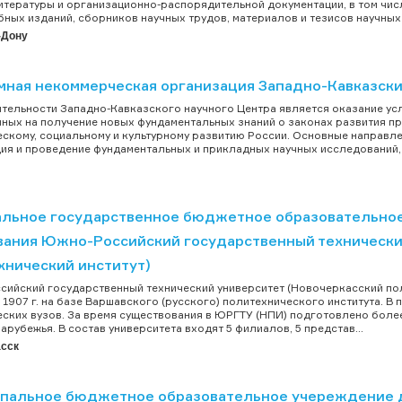
итературы и организационно-распорядительной документации, в том числ
бных изданий, сборников научных трудов, материалов и тезисов научных 
-Дону
мная некоммерческая организация Западно-Кавказск
тельности Западно-Кавказского научного Центра является оказание усл
ных на получение новых фундаментальных знаний о законах развития п
скому, социальному и культурному развитию России. Основные направле
ия и проведение фундаментальных и прикладных научных исследований, т
льное государственное бюджетное образовательно
вания Южно-Российский государственный технически
хнический институт)
ийский государственный технический университет (Новочеркасский поли
 1907 г. на базе Варшавского (русского) политехнического института. 
еских вузов. За время существования в ЮРГТУ (НПИ) подготовлено боле
зарубежья. В состав университета входят 5 филиалов, 5 представ...
сск
пальное бюджетное образовательное учереждение д