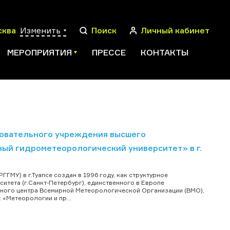
сква
Изменить
Поиск
Личный кабинет
МЕРОПРИЯТИЯ
ПРЕССЕ
КОНТАКТЫ
ПОИСК
овательного учреждения высшего
ый гидрометеорологический университет» в г.
МУ) в г.Туапсе создан в 1996 году, как структурное
тета (г.Санкт-Петербург), единственного в Европе
бного центра Всемирной Метеорологической Организации (ВМО),
«Метеорологии и пр...