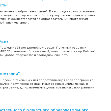
сти
ительного образования детей. В настоящее время основными
, научно-методическая работа, культурно-массовая и опытно-
усинка" осуществляется по образовательным программам
й, физкультурно...
йска
 Последние 18 лет школой руководит Почетный работник
 МКУ "Управление образования Администрации города Бийска"
ви, добра, творчества и свободной личности! ...
анетарии"
России, в течении 3-х лет представляющая свои программы в
научно-популярной сферах. Наши базовые циклы лекций в
ой программе; дополнительные циклы сравнимы с программами
рственного бюджетного образовательного