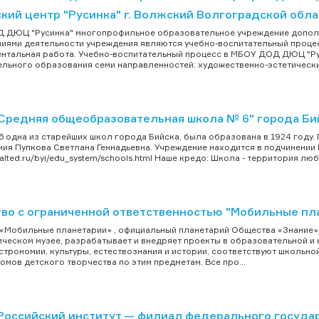
кий центр "Русинка" г. Волжский Волгоградской обла
 ДЮЦ "Русинка" многопрофильное образовательное учреждение дополн
иями деятельности учреждения являются учебно-воспитательный процесс
нтальная работа. Учебно-воспитательный процесс в МБОУ ДОД ДЮЦ "Р
льного образования семи направленностей: художественно-эстетическио
Средняя общеобразовательная школа № 6" города Би
 одна из старейших школ города Бийска, была образована в 1924 году.
ия Пупкова Светлана Геннадьевна. Учреждение находится в подчинении
.alted.ru/byi/edu_system/schools.html Наше кредо: Школа - территория люб
во с ограниченной ответственностью "Мобильные пл
«Мобильные планетарии» , официальный планетарий Общества «Знание» 
ческом музее, разрабатывает и внедряет проекты в образовательной и 
строномии, культуры, естествознания и истории, соответствуют школьн
омов детского творчества по этим предметам. Все про...
оссийский институт — филиал федерального госуда