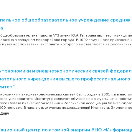
пальное общеобразовательное учреждение средняя 
на
бщеобразовательная школа №3 имени Ю.А. Гагарина является муниципа
ложена в западном микрорайоне города. В 1992 году школе присвоено и
 музея космонавтики, экспонаты которого выставляются на российских
ут экономики и внешнеэкономических связей федерал
вательного учреждения высшего профессионального
ситет"
экономики и внешнеэкономических связей был создан в 2001 г. и в нас
ого университета. Институт реализует обучение по актуальным экономи
ого Совета бизнес-образования и Российской ассоциации бизнес-обра
000 человек. В числе структурных подразделений Института: Экономическ
-Дону
ационный центр по атомной энергии АНО «Информац