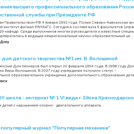
ения высшего профессионального образования Россий
рственной службы при Президенте РФ
ан Правительством РФ 4 января 1992 года. Позже Северо-Кавказская а
й институт-филиал РАНХиГС. Сегодня в составе вуза 5 факультетов (упр
 19 кафедр. Среди выпускников многие руководители и известные специ
ревратилась в ведущий межрегиональный научно-образовательный це...
-Дону
 дом детского творчества №1 им. В. Волошиной
нский Дом пионеров был открыт 20 февраля 1954 года. В 1968 году До
и Веры Волошиной. В 2007 году учреждение получило статус –
ьное образовательное учреждение дополнительного образования детей 
инск
У школа - интернат № 1 VI вида г. Ейска Краснодарско
 детей с нарушением опорно - двигательного аппарата...
-популярный журнал "Популярная механика"