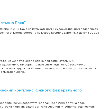
стьяна Баха"
тв имени И. С. Баха на музыкальном и художественном отделениях.
ственного, школа собрала под свое крыло одаренных детей города
года. За 30 лет в школе сложился замечательный,
 художники, танцоры, прекрасные педагоги, бесконечно
ня в школе трудятся 26 талантливых, творческих, увлекающихся
а музыкального...
ический комплекс Южного федерального
зделение университета, созданное в 2010 году на базе
отовка и организация выпуска учебной, учебно-методической,