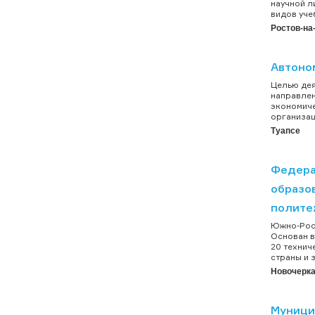
научной л
видов уче
Ростов-на
Автоно
Целью дея
направлен
экономиче
организац
Туапсе
Федера
образо
полите
Южно-Росс
Основан в
20 технич
страны и 
Новочерка
Муници