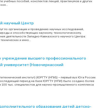
е учебных пособий, конспектов лекций, практикумов и других
кон...
ий научный Центр
уг по организации и проведению научных исследований,
рироды и способствующих научному, технологическому,
ния деятельности Западно-Кавказского научного Центра:
ехнических и инно...
е учреждение высшего профессионального
й университет (Новочеркасский
технический институт) (ЮРГТУ (НПИ)) – первый вуз Юга России.
В последующий период на базе ЮРГТУ (НПИ) было создано более
е 100 тыс. специалистов для научно-промышленного комплекса
ополнительного образования детей детско-