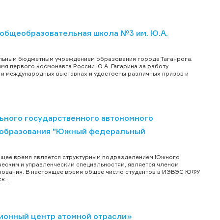
общеобразовательная школа №3 им. Ю.А.
льным бюджетным учреждением образования города Таганрога.
мя первого космонавта России Ю.А. Гагарина за работу
 и международных выставках и удостоены различных призов и
ьного государственного автономного
 образования "Южный федеральный
тоящее время является структурным подразделением Южного
ческим и управленческим специальностям, является членом
зования. В настоящее время общее число студентов в ИЭВЭС ЮФУ
...
ионный центр атомной отрасли»