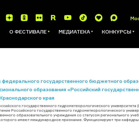
Мо
И
О ФЕСТИВАЛЕ
МЕДИАТЕКА
КОНКУРСЫ
 федерального государственного бюджетного образ
сионального образования «Российский государственн
 Краснодарского края
ссийского государственного гидрометеорологического университета (РГГ
ение Российского государственного гидрометеорологического универси
венного образовательного учреждения со статусом регионального уче
оторого имеют международное признание. Функционируют три кафедры: 