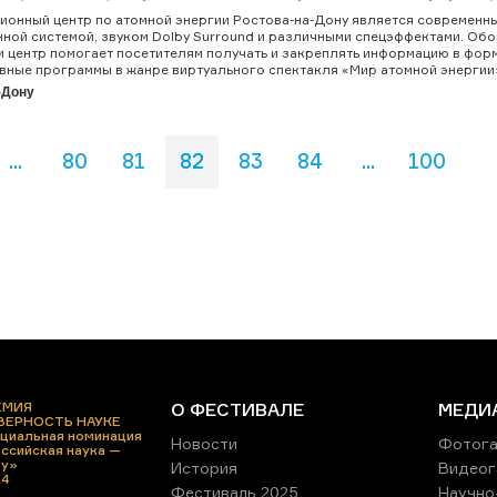
онный центр по атомной энергии Ростова-на-Дону является современн
ной системой, звуком Dolby Surround и различными спецэффектами. О
 центр помогает посетителям получать и закреплять информацию в фор
вные программы в жанре виртуального спектакля «Мир атомной энергии»,
-Дону
...
80
81
82
83
84
...
100
ЕМИЯ
О ФЕСТИВАЛЕ
МЕДИ
 ВЕРНОСТЬ НАУКЕ
циальная номинация
Новости
Фотога
ссийская наука —
ру»
История
Видеог
24
Фестиваль 2025
Научно