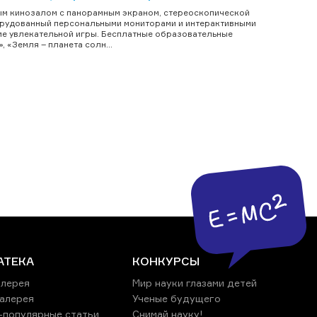
ым кинозалом с панорамным экраном, стереоскопической
борудованный персональными мониторами и интерактивными
ме увлекательной игры. Бесплатные образовательные
 «Земля – планета солн...
АТЕКА
КОНКУРСЫ
лерея
Мир науки глазами детей
алерея
Ученые будущего
-популярные статьи
Снимай науку!