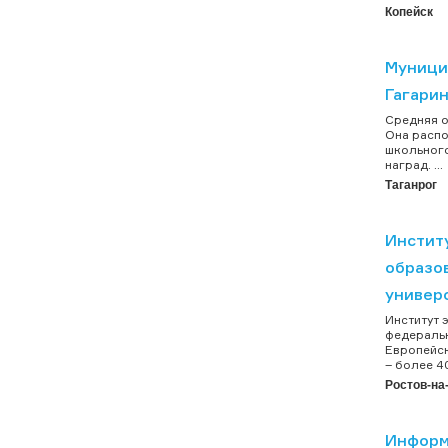
Копейск
Муници
Гагари
Средняя о
Она распо
школьного
наград. ...
Таганрог
Инстит
образо
универ
Институт 
федеральн
Европейск
– более 4
Ростов-на
Информ