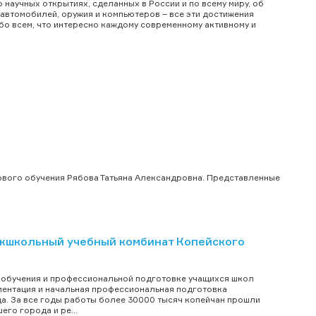
о научных открытиях, сделанных в России и по всему миру, об
 автомобилей, оружия и компьютеров – все эти достижения
бо всем, что интересно каждому современному активному и
ового обучения Рябова Татьяна Александровна. Представленные
жшкольный учебный комбинат Копейского
о обучения и профессиональной подготовке учащихся школ
ентация и начальная профессиональная подготовка
а. За все годы работы более 30000 тысяч копейчан прошли
его города и ре...