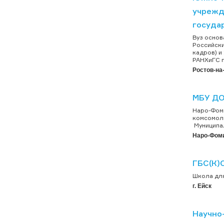
учрежд
госуда
Вуз основ
Российски
кадров) и
РАНХиГС п
Ростов-на
МБУ ДО
Наро-Фоми
комсомолк
Муниципал
Наро-Фом
ГБС(К)О
Школа для
г. Ейск
Научно