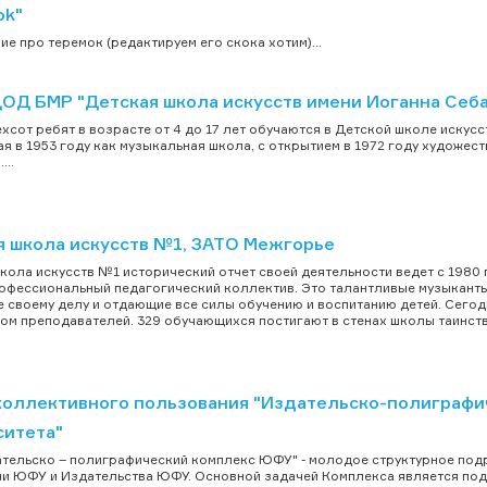
ok"
ие про теремок (редактируем его скока хотим)...
ОД БМР "Детская школа искусств имени Иоганна Себа
хсот ребят в возрасте от 4 до 17 лет обучаются в Детской школе искусс
я в 1953 году как музыкальная школа, с открытием в 1972 году художе
...
я школа искусств №1, ЗАТО Межгорье
кола искусств №1 исторический отчет своей деятельности ведет с 1980 
фессиональный педагогический коллектив. Это талантливые музыканты,
 своему делу и отдающие все силы обучению и воспитанию детей. Сегод
ом преподавателей. 329 обучающихся постигают в стенах школы таинств
коллективного пользования "Издательско-полиграф
ситета"
тельско – полиграфический комплекс ЮФУ" - молодое структурное подра
и ЮФУ и Издательства ЮФУ. Основной задачей Комплекса является подг