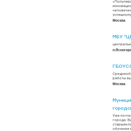
«Популярн
инновацио
человечес
успешному 
Москва
МБУ "Ц
центральн
п.Ясногор
ГБОУС
Среднеобр
работы вып
Москва
Муници
городс
Уже почти
города. В
старшекла
обучение 