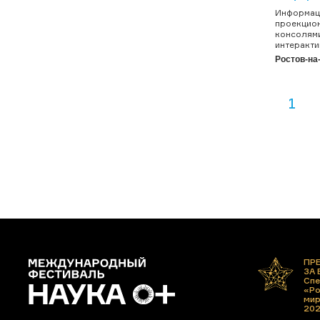
Информаци
проекцион
консолями
интеракти
Ростов-на
1
ПР
ЗА
Спе
«Ро
ми
20