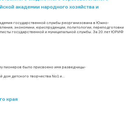
ской академии народного хозяйства и
кадемия государственной службы реорганизована в Южно-
авления, экономики, юриспруденции, политологии, переподготовки
алисты государственной и муниципальной службы. За 20 лет ЮРИФ
му пионеров было присвоено имя разведчицы-
дом детского творчества No1 и...
го края