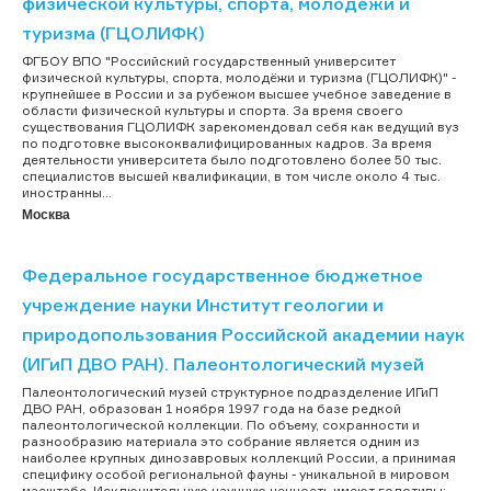
физической культуры, спорта, молодежи и
туризма (ГЦОЛИФК)
ФГБОУ ВПО "Российский государственный университет
физической культуры, спорта, молодёжи и туризма (ГЦОЛИФК)" -
крупнейшее в России и за рубежом высшее учебное заведение в
области физической культуры и спорта. За время своего
существования ГЦОЛИФК зарекомендовал себя как ведущий вуз
по подготовке высококвалифицированных кадров. За время
деятельности университета было подготовлено более 50 тыс.
специалистов высшей квалификации, в том числе около 4 тыс.
иностранны...
Москва
Федеральное государственное бюджетное
учреждение науки Институт геологии и
природопользования Российской академии наук
(ИГиП ДВО РАН). Палеонтологический музей
Палеонтологический музей структурное подразделение ИГиП
ДВО РАН, образован 1 ноября 1997 года на базе редкой
палеонтологической коллекции. По объему, сохранности и
разнообразию материала это собрание является одним из
наиболее крупных динозавровых коллекций России, а принимая
специфику особой региональной фауны - уникальной в мировом
масштабе. Исключительную научную ценность имеют голотипы: