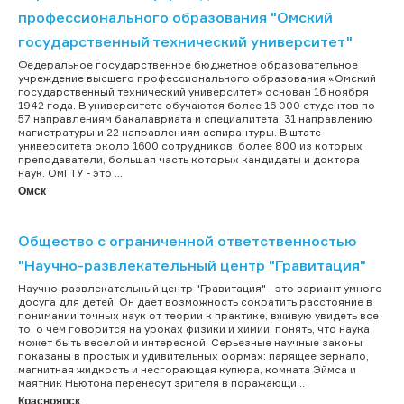
профессионального образования "Омский
государственный технический университет"
Федеральное государственное бюджетное образовательное
учреждение высшего профессионального образования «Омский
государственный технический университет» основан 16 ноября
1942 года. В университете обучаются более 16 000 студентов по
57 направлениям бакалавриата и специалитета, 31 направлению
магистратуры и 22 направлениям аспирантуры. В штате
университета около 1600 сотрудников, более 800 из которых
преподаватели, большая часть которых кандидаты и доктора
наук. ОмГТУ - это ...
Омск
Общество с ограниченной ответственностью
"Научно-развлекательный центр "Гравитация"
Научно-развлекательный центр "Гравитация" - это вариант умного
досуга для детей. Он дает возможность сократить расстояние в
понимании точных наук от теории к практике, вживую увидеть все
то, о чем говорится на уроках физики и химии, понять, что наука
может быть веселой и интересной. Серьезные научные законы
показаны в простых и удивительных формах: парящее зеркало,
магнитная жидкость и несгорающая купюра, комната Эймса и
маятник Ньютона перенесут зрителя в поражающи...
Красноярск