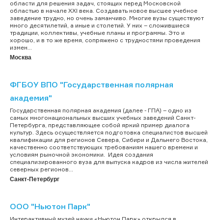
области для решения задач, стоящих перед Московской
областью в начале XXI века. Создавать новое высшее учебное
заведение трудно, но очень заманчиво. Многие вузы существуют
много десятилетий, а иные и столетий. У них – сложившиеся
традиции, коллективы, учебные планы и программы. Это и
хорошо, и в то же время, сопряжено с трудностями проведения
измен...
Москва
ФГБОУ ВПО "Государственная полярная
академия"
Государственная полярная академия (далее - ГПА) – одно из
самых многонациональных высших учебных заведений Санкт-
Петербурга, представляющее собой яркий пример диалога
культур. Здесь осуществляется подготовка специалистов высшей
квалификации для регионов Севера, Сибири и Дальнего Востока,
качественно соответствующих требованиям нашего времени и
условиям рыночной экономики. Идея создания
специализированного вуза для выпуска кадров из числа жителей
северных регионов...
Санкт-Петербург
ООО "Ньютон Парк"
Интерактивный музей науки «Ньютон Парк» открылся в