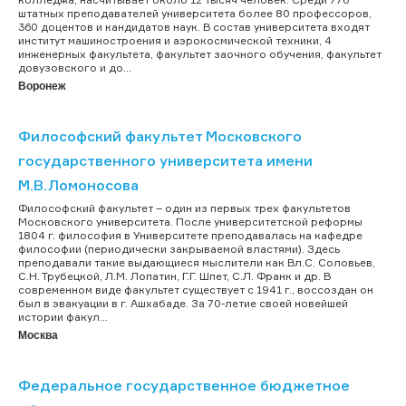
штатных преподавателей университета более 80 профессоров,
360 доцентов и кандидатов наук. В состав университета входят
институт машиностроения и аэрокосмической техники, 4
инженерных факультета, факультет заочного обучения, факультет
довузовского и до...
Воронеж
Философский факультет Московского
государственного университета имени
М.В.Ломоносова
Философский факультет – один из первых трех факультетов
Московского университета. После университетской реформы
1804 г. философия в Университете преподавалась на кафедре
философии (периодически закрываемой властями). Здесь
преподавали такие выдающиеся мыслители как Вл.С. Соловьев,
С.Н. Трубецкой, Л.М. Лопатин, Г.Г. Шпет, С.Л. Франк и др. В
современном виде факультет существует с 1941 г., воссоздан он
был в эвакуации в г. Ашхабаде. За 70-летие своей новейшей
истории факул...
Москва
Федеральное государственное бюджетное