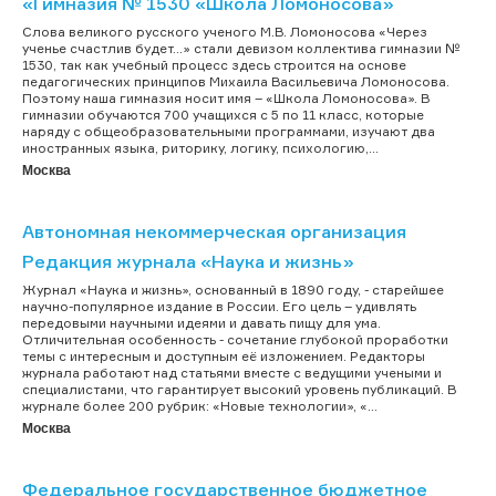
«Гимназия № 1530 «Школа Ломоносова»
Cлова великого русского ученого М.В. Ломоносова «Через
ученье счастлив будет…» стали девизом коллектива гимназии №
1530, так как учебный процесс здесь строится на основе
педагогических принципов Михаила Васильевича Ломоносова.
Поэтому наша гимназия носит имя – «Школа Ломоносова». В
гимназии обучаются 700 учащихся с 5 по 11 класс, которые
наряду с общеобразовательными программами, изучают два
иностранных языка, риторику, логику, психологию,...
Москва
Автономная некоммерческая организация
Редакция журнала «Наука и жизнь»
Журнал «Наука и жизнь», основанный в 1890 году, - старейшее
научно-популярное издание в России. Его цель – удивлять
передовыми научными идеями и давать пищу для ума.
Отличительная особенность - сочетание глубокой проработки
темы с интересным и доступным её изложением. Редакторы
журнала работают над статьями вместе с ведущими учеными и
специалистами, что гарантирует высокий уровень публикаций. В
журнале более 200 рубрик: «Новые технологии», «...
Москва
Федеральное государственное бюджетное