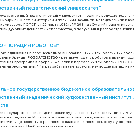
рственный педагогический университет"
сударственный педагогический университет — один из ведущих педагог
Сибири с 80-летней историей и прочными научными, методическими и ку
комиссаров РСФСР от 25 марта 1932 г. № 298 как Омский педагогический
нии духовных ценностей человечества, в получении и распространении п
КОРПОРАЦИЯ РОБОТОВ"
 объединяющая в себе несколько инновационных и технологичных проек
овные бренды: РОБОАГЕНСТВО - реализует сдачу роботов в аренду под
ельная программа в сфере инженерии и передовых технологий; РОБОСТ
вными экспонатами. "Мы разрабатываем проекты, меняющие взгляд на ин
льное государственное бюджетное образовательное
рственный академический художественный институт и
ств
й государственный академический художественный институт имени В. И.
м и наследником Московского училища живописи, ваяния и зод¬чества.
ия училище несколько раз меняло названия и менялось структурно, уве
х мастерских. Наиболее активным по мас...