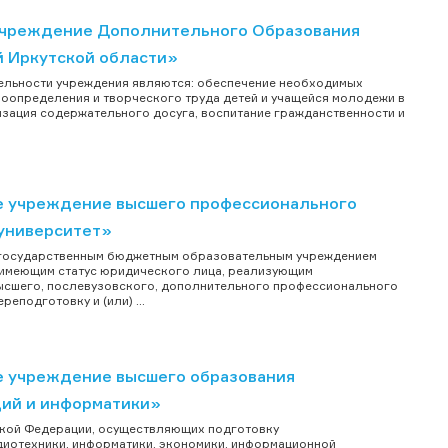
Учреждение Дополнительного Образования
й Иркутской области»
ельности учреждения являются: обеспечение необходимых
моопределения и творческого труда детей и учащейся молодежи в
низация содержательного досуга, воспитание гражданственности и
е учреждение высшего профессионального
университет»
 государственным бюджетным образовательным учреждением
 имеющим статус юридического лица, реализующим
сшего, послевузовского, дополнительного профессионального
подготовку и (или) ...
 учреждение высшего образования
ций и информатики»
ской Федерации, осуществляющих подготовку
иотехники, информатики, экономики, информационной