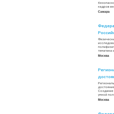
безопасно
кадров ве
Самара
Федера
Россий
Физически
исследова
полифизич
тематика 
Москва
Регион
достоя
Региональ
достояние
Создание 
умной поли
Москва
Федера