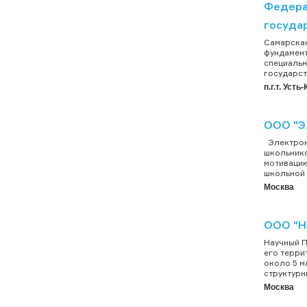
Федера
госуда
Самарская
фундамент
специальн
государст
п.г.т. Уст
ООО "Э
Электронн
школьнико
мотивацию
школьной 
Москва
ООО "Н
Научный П
его терри
около 5 м
структурн
Москва