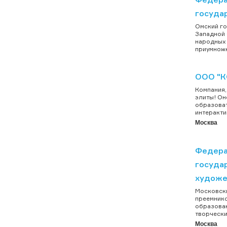
госуда
Омский го
Западной 
народных 
приумноже
ООО "
Компания,
элиты! Он
образоват
интеракти
Москва
Федера
госуда
художе
Московски
преемнико
образован
творчески
Москва