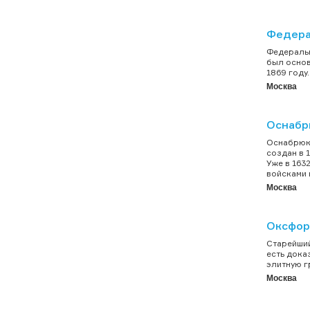
Федера
Федеральн
был основ
1869 году.
Москва
Оснабр
Оснабрюкс
создан в 
Уже в 163
войсками 
Москва
Оксфор
Старейший
есть дока
элитную г
Москва