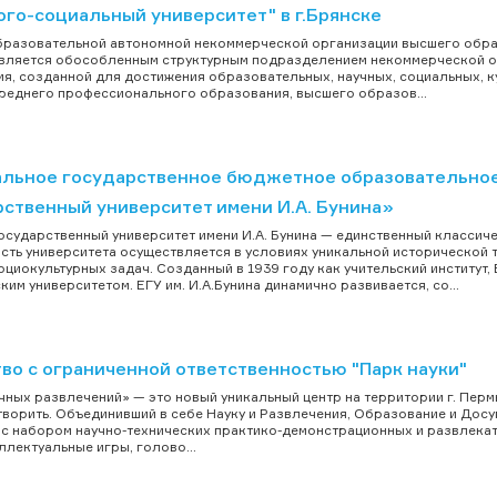
ого-социальный университет" в г.Брянске
разовательной автономной некоммерческой организации высшего образ
вляется обособленным структурным подразделением некоммерческой о
я, созданной для достижения образовательных, научных, социальных, ку
реднего профессионального образования, высшего образов...
льное государственное бюджетное образовательное
рственный университет имени И.А. Бунина»
осударственный университет имени И.А. Бунина — единственный классиче
сть университета осуществляется в условиях уникальной исторической 
оциокультурных задач. Созданный в 1939 году как учительский институт, 
ким университетом. ЕГУ им. И.А.Бунина динамично развивается, со...
во с ограниченной ответственностью "Парк науки"
чных развлечений» — это новый уникальный центр на территории г. Пер
 творить. Объединивший в себе Науку и Развлечения, Образование и Дос
с набором научно-технических практико-демонстрационных и развлека
еллектуальные игры, голово...