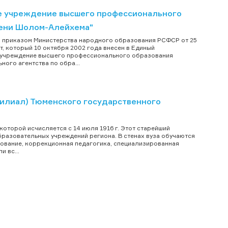
е учреждение высшего профессионального
мени Шолом-Алейхема"
 и приказом Министерства народного образования РСФСР от 25
, который 10 октября 2002 года внесен в Единый
е учреждение высшего профессионального образования
ого агентства по обра...
филиал) Тюменского государственного
которой исчисляется с 14 июля 1916 г. Этот старейший
бразовательных учреждений региона. В стенах вуза обучаются
зование, коррекционная педагогика, специализированная
 вс...