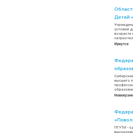
Област
Детей 
Учреждени
условий д
возрасте 
патриотиз
Иркутск
Федера
образо
Сибирский
высшего п
профессио
образован
Новокузне
Федера
«Повол
ПГУТИ - о
высококва