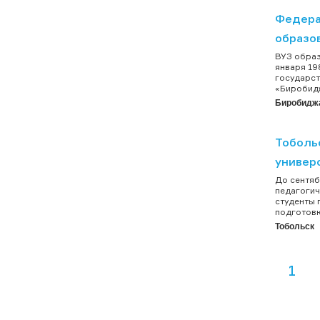
Федера
образо
ВУЗ образ
января 19
государст
«Биробидж
Биробидж
Тоболь
универс
До сентяб
педагогич
студенты 
подготовк
Тобольск
1