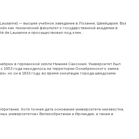
 Lausanne) — высшее учебное заведение в Лозанне, Швейцария. Вуз
инён как технический факультет к государственной академии в
ité de Lausanne и просуществовал под этим...
Оснабрюк в германской земле Нижняя Саксония. Университет был
ое с 1953 года находилось на территории Оснабрюкского замка.
is», но он в 1633 году, во время оккупации города шведскими
обритании. Хотя точная дата основания университета неизвестна,
инных университетов» Великобритании и Ирландии, а также в