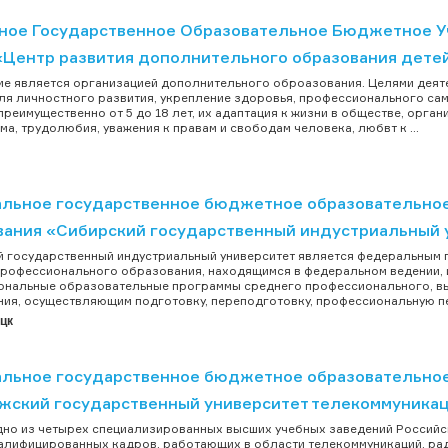
ное Государственное Образовательное Бюджетное 
«Центр развития дополнительного образования дете
е является организацией дополнительного оброазования. Целями деят
ля личностного развития, укрепление здоровья, профессионального са
преимущественно от 5 до 18 лет, их адаптация к жизни в обществе, орга
ма, трудолюбия, уважения к правам и свободам человека, любвт к ...
льное государственное бюджетное образовательно
вания «Сибирский государственный индустриальный 
 государственный индустриальный университет является федеральным
рофессионального образования, находящимся в федеральном ведении,
нальные образовательные программы среднего профессионального, вы
ия, осуществляющим подготовку, переподготовку, профессиональную пере
цк
льное государственное бюджетное образовательное
жский государственный университет телекоммуника
дно из четырех специализированных высших учебных заведений Россий
лифицированных кадров, работающих в области телекоммуникаций, рад