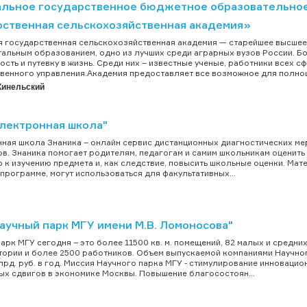
льное государственное бюджетное образовательное
рственная сельскохозяйственная академия»
 государственная сельскохозяйственная академия — старейшее высшее 
альным образованием, одно из лучших среди аграрных вузов России. Бо
ость и путевку в жизнь. Среди них – известные ученые, работники всех 
венного управления.Академия предоставляет все возможное для полноц.
ь-Кинельский
лектронная школа"
ая школа Знаника – онлайн сервис дистанционных диагностических ме
в. Знаника помогает родителям, педагогам и самим школьникам оценить 
 к изучению предмета и, как следствие, повысить школьные оценки. Ма
программе, могут использоваться для факультативных...
аучный парк МГУ имени М.В. Ломоносова"
арк МГУ сегодня – это более 11500 кв. м. помещений, 82 малых и средн
тории и более 2500 работников. Объем выпускаемой компаниями Научног
лрд. руб. в год. Миссия Научного парка МГУ - стимулирование инновацио
ых сдвигов в экономике Москвы. Повышение благосостоян...