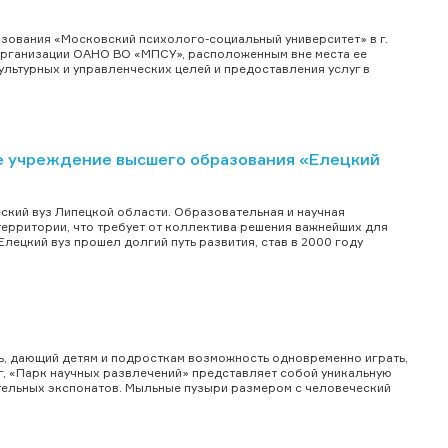
ования «Московский психолого-социальный университет» в г.
рганизации ОАНО ВО «МПСУ», расположенным вне места ее
льтурных и управленческих целей и предоставления услуг в
 учреждение высшего образования «Елецкий
ский вуз Липецкой области. Образовательная и научная
территории, что требует от коллектива решения важнейших для
Елецкий вуз прошел долгий путь развития, став в 2000 году
мь, дающий детям и подросткам возможность одновременно играть,
уг, «Парк научных развлечений» представляет собой уникальную
тельных экспонатов. Мыльные пузыри размером с человеческий