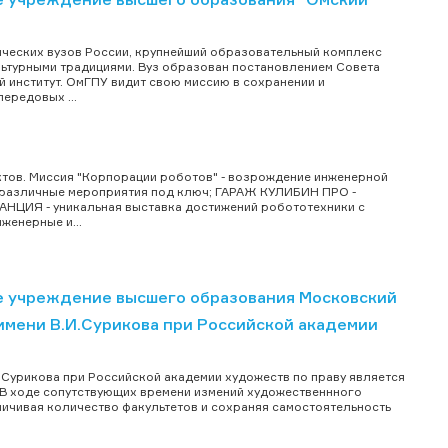
ических вузов России, крупнейший образовательный комплекс
льтурными традициями. Вуз образован постановлением Совета
 институт. ОмГПУ видит свою миссию в сохранении и
ередовых ...
тов. Миссия "Корпорации роботов" - возрождение инженерной
 различные мероприятия под ключ; ГАРАЖ КУЛИБИН ПРО -
АНЦИЯ - уникальная выставка достижений робототехники с
женерные и...
 учреждение высшего образования Московский
мени В.И.Сурикова при Российской академии
 Сурикова при Российской академии художеств по праву является
 В ходе сопутствующих времени измений художественнного
личивая количество факультетов и сохраняя самостоятельность