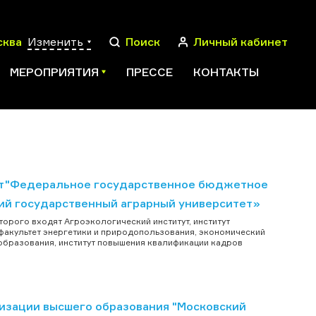
сква
Изменить
Поиск
Личный кабинет
МЕРОПРИЯТИЯ
ПРЕССЕ
КОНТАКТЫ
ПОИСК
ет"Федеральное государственное бюджетное
ий государственный аграрный университет»
торого входят Агроэкологический институт, институт
факультет энергетики и природопользования, экономический
 образования, институт повышения квалификации кадров
изации высшего образования "Московский