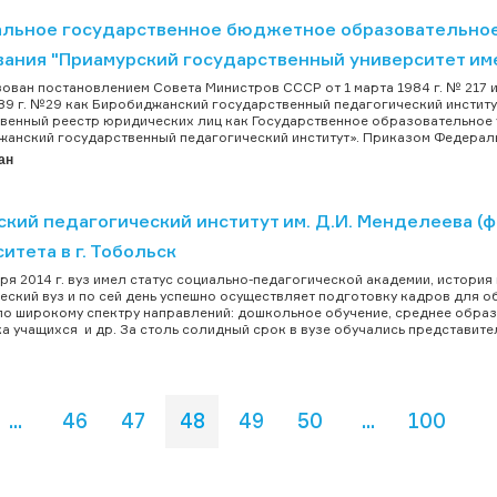
льное государственное бюджетное образовательно
вания "Приамурский государственный университет и
ован постановлением Совета Министров СССР от 1 марта 1984 г. № 217
89 г. №29 как Биробиджанский государственный педагогический институт
венный реестр юридических лиц как Государственное образовательно
анский государственный педагогический институт». Приказом Федеральн
ан
ский педагогический институт им. Д.И. Менделеева (
итета в г. Тобольск
ря 2014 г. вуз имел статус социально-педагогической академии, история 
еский вуз и по сей день успешно осуществляет подготовку кадров для о
по широкому спектру направлений: дошкольное обучение, среднее обра
а учащихся и др. За столь солидный срок в вузе обучались представители
...
46
47
48
49
50
...
100