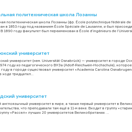
льная политехническая школа Лозанны
ая политехническая школа Лозанны (фр. École polytechnique fédérale de
ан в 1853 году под названием École Spéciale de Lausanne, и был присоед
 В 1890 году факультет был переименован в École d’ingénieurs de l’Univers
юкский университет
кий университет (нем. Universität Osnabrück) — университет в городе 
1974 году из педагогического ВУЗа (Adolf-Reichwein-Hochschule), котор
2 году в городе существовал университет «Academia Carolina Osnabrugens
в ходе тридцатил...
дский университет
 англоязычный университет в мире, а также первый университет в Велик
зательства, что преподавали там ещё в 11-м веке. Входит в группу «стар
руппу «Рассел» лучших 20 университетов Великобритании. ...