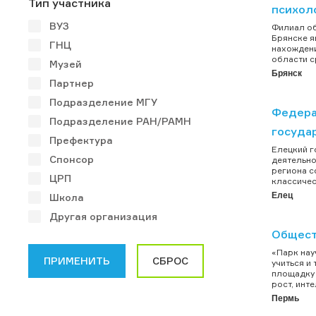
Тип участника
психол
ВУЗ
Филиал об
Брянске я
ГНЦ
нахождени
области с
Музей
Брянск
Партнер
Подразделение МГУ
Федера
Подразделение РАН/РАМН
госуда
Префектура
Елецкий г
Спонсор
деятельно
региона с
ЦРП
классичес
Елец
Школа
Другая организация
Общест
«Парк нау
учиться и
площадку 
рост, инт
Пермь