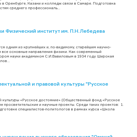
 в Оренбурге, Казани и колледж связи в Самаре. Подготовка
остям среднего профессиональ...
 Физический институт им. П.Н.Лебедева
ся одним из крупнейших и, по-видимому, старейшим научно-
и все основные направления физики. Как современный
ром науки академиком С.И.Вавиловым в 1934 году. Широкая
ов...
ектуальной и правовой культуры "Русское
й культуры «Русское достояние» (Общественный фонд «Русское
е просветительские и научные проекты. Среди таких проектов: 1.
одготовке специалистов-политологов в рамках курса «Школа
 учреждение высшего образования "Омский