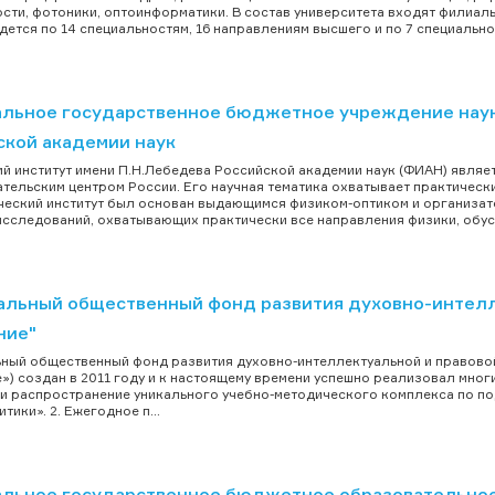
сти, фотоники, оптоинформатики. В состав университета входят филиалы
дется по 14 специальностям, 16 направлениям высшего и по 7 специальн
льное государственное бюджетное учреждение науки
ской академии наук
й институт имени П.Н.Лебедева Российской академии наук (ФИАН) являет
тельским центром России. Его научная тематика охватывает практическ
еский институт был основан выдающимся физиком-оптиком и организато
исследований, охватывающих практически все направления физики, обусл
альный общественный фонд развития духовно-интелл
ние"
ный общественный фонд развития духовно-интеллектуальной и правово
») создан в 2011 году и к настоящему времени успешно реализовал многи
и распространение уникального учебно-методического комплекса по п
тики». 2. Ежегодное п...
льное государственное бюджетное образовательное