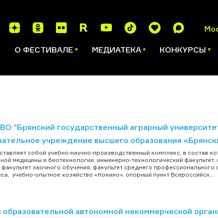
Мо
И
О ФЕСТИВАЛЕ
МЕДИАТЕКА
КОНКУРСЫ
ВО "Брянский государственный аграрный университ
вательное учреждение высшего образования «Брянск
ставляет собой учебно-научно-производственный комплекс, в состав ко
ной медицины и биотехнологии, инженерно-технологический факультет, 
, факультет заочного обучения, факультет среднего профессионального
са, учебно-опытное хозяйство «Кокино», опорный пункт Всероссийск...
 образовательной автономной некоммерческой орган