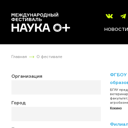
НОВОСТ
Главная
О фестивале
ФГБОУ 
Организация
образо
БГАУ пред
ветеринар
факультет
Город
агробизне
Кокино
Филиал