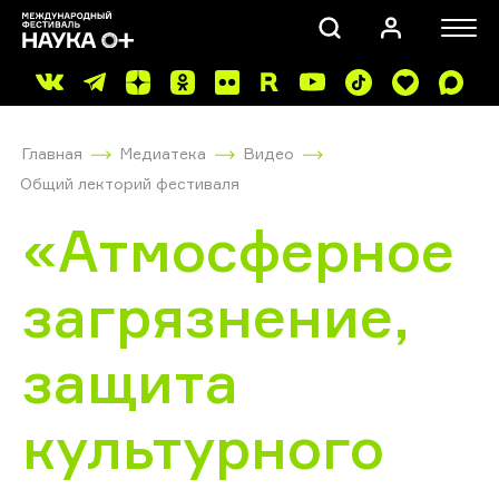
Главная
Медиатека
Видео
Общий лекторий фестиваля
«Атмосферное
загрязнение,
ПОИСК
защита
культурного