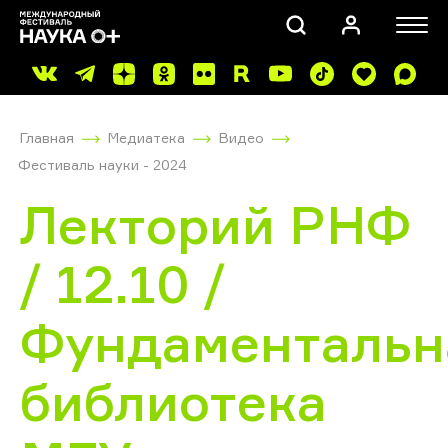
Главная
Медиатека
Видео
Фестиваль науки - 2024
Лекторий РНФ
/ 12.10 /
ПОИСК
Фундаментальн
библиотека