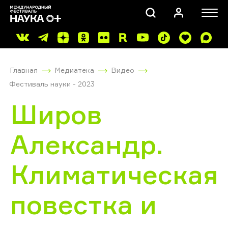
Главная
Медиатека
Видео
Фестиваль науки - 2023
Широв
Александр.
ПОИСК
Климатическая
повестка и