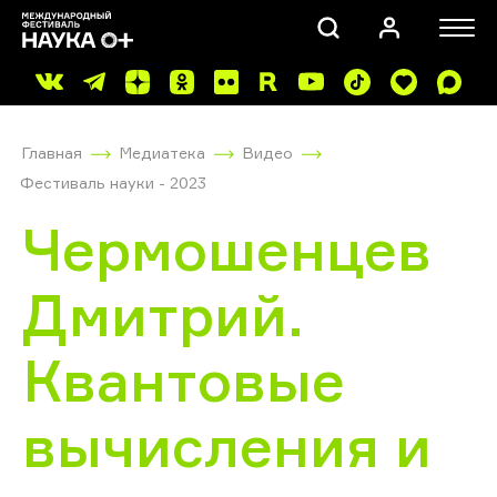
Главная
Медиатека
Видео
Фестиваль науки - 2023
Чермошенцев
Дмитрий.
ПОИСК
Квантовые
вычисления и