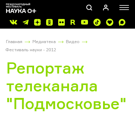
Главная
Медиатека
Видео
Фестиваль науки - 2012
Репортаж
телеканала
ПОИСК
"Подмосковье"