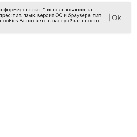
информированы об использовании на
ес; тип, язык, версия ОС и браузера; тип
Ok
 cookies Вы можете в настройках своего
АТЕКА
КОНКУРСЫ
лерея
Мир науки глазами детей
алерея
Ученые будущего
-популярные статьи
Снимай науку!
алы для скачивания
Формула слова
ПРОГРАММА