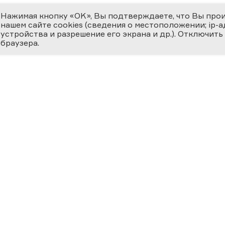
Нажимая кнопку «OK», Вы подтверждаете, что Вы про
нашем сайте cookies (сведения о местоположении; ip-адр
устройства и разрешение его экрана и др.). Отключить
браузера.
ЕМИЯ
О ФЕСТИВАЛЕ
МЕДИ
 ВЕРНОСТЬ НАУКЕ
циальная номинация
Новости
Фотога
ссийская наука —
ру»
История
Видеог
24
Фестиваль 2025
Научно
Участники
Матери
ВКЛАД В
ОСВЕЩЕНИЕ
География Фестиваля
Прессе