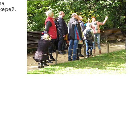
ла
жерей.